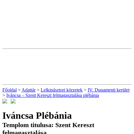
Főoldal
>
Adattár
>
Lelkipásztori körzetek
>
IV. Dunamenti kerület
>
Iváncsa – Szent Kereszt felmagasztalása plébánia
Iváncsa Plébánia
Templom titulusa: Szent Kereszt
felmagasztalása