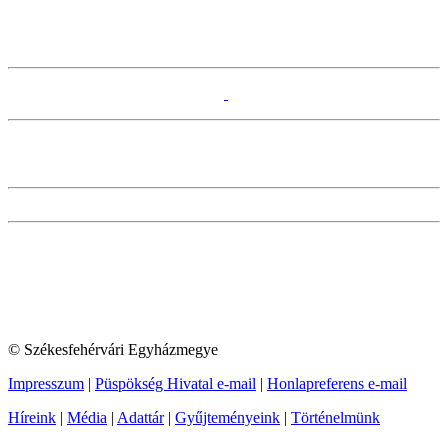
© Székesfehérvári Egyházmegye
Impresszum
|
Püspökség Hivatal e-mail
|
Honlapreferens e-mail
Híreink
|
Média
|
Adattár
|
Gyűjteményeink
|
Történelmünk