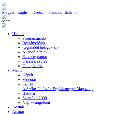
Magyar
|
English
|
Deutsch
|
Francais
|
Italiano
Menü
Híreink
Programajánló
Beszámolóink
Legutóbbi bejegyzések
Állandó híreink
Eseménynaptár
Keresés, szűrés
Ünnepkörök
Média
Képtár
Videótár
SZEM
A Székesfehérvári Egyházmegye Magazinja
Hangtár
Szentföld 2008
Napi evangélium
Adattár
Adattár