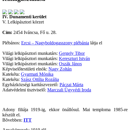
IV. Dunamenti kerület
V. Lelkipásztori körzet
Cím:
2454 Iváncsa, Fő u. 28.
Plébános:
Ercsi – Nagyboldogasszony plébánia
látja el
Világi lelkipásztori munkatárs:
Gergely Tibor
Világi lelkipásztori munkatárs:
Kereszturi István
Világi lelkipásztori munkatárs:
Oszák János
Képviselőtestületi elnök:
Nagy Zoltán
Katekéta:
Gyarmati Mónika
Katekéta:
Szász Ottília Rozália
Egyházközségi karitászvezető:
Páczai Márta
Adatvédelmi tisztviselő:
Marczali Ügyvédi Iroda
Adony filiája 1919-ig, ekkor önállósul. Mai temploma 1985-re
készült el.
Bõvebben:
ITT
Anyakönyvek: 1919-tõl