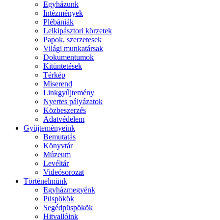
Egyházunk
Intézmények
Plébániák
Lelkipásztori körzetek
Papok, szerzetesek
Világi munkatársak
Dokumentumok
Kitüntetések
Térkép
Miserend
Linkgyűjtemény
Nyertes pályázatok
Közbeszerzés
Adatvédelem
Gyűjteményeink
Bemutatás
Könyvtár
Múzeum
Levéltár
Videósorozat
Történelmünk
Egyházmegyénk
Püspökök
Segédpüspökök
Hitvallóink