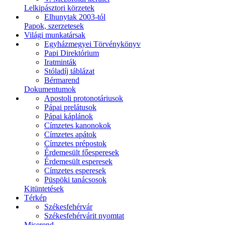
Lelkipásztori körzetek
Elhunytak 2003-tól
Papok, szerzetesek
Világi munkatársak
Egyházmegyei Törvénykönyv
Papi Direktórium
Iratminták
Stóladíj táblázat
Bérmarend
Dokumentumok
Apostoli protonotáriusok
Pápai prelátusok
Pápai káplánok
Címzetes kanonokok
Címzetes apátok
Címzetes prépostok
Érdemesült főesperesek
Érdemesült esperesek
Címzetes esperesek
Püspöki tanácsosok
Kitüntetések
Térkép
Székesfehérvár
Székesfehérvárit nyomtat
Miserend