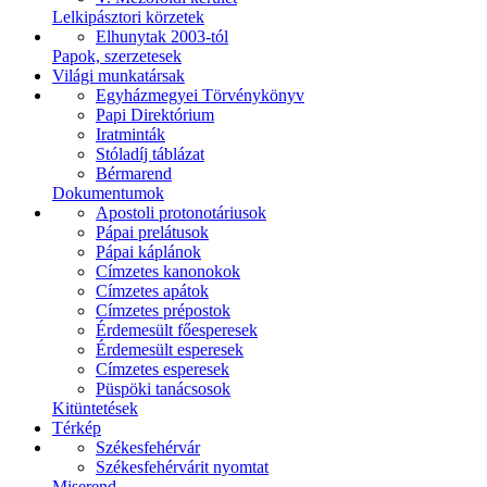
Lelkipásztori körzetek
Elhunytak 2003-tól
Papok, szerzetesek
Világi munkatársak
Egyházmegyei Törvénykönyv
Papi Direktórium
Iratminták
Stóladíj táblázat
Bérmarend
Dokumentumok
Apostoli protonotáriusok
Pápai prelátusok
Pápai káplánok
Címzetes kanonokok
Címzetes apátok
Címzetes prépostok
Érdemesült főesperesek
Érdemesült esperesek
Címzetes esperesek
Püspöki tanácsosok
Kitüntetések
Térkép
Székesfehérvár
Székesfehérvárit nyomtat
Miserend