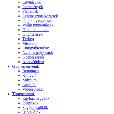
Egyházunk
Intézmények
Plébániák
Lelkipásztori körzetek
Papok, szerzetesek
Világi munkatársak
Dokumentumok
Kitüntetések
Térkép
Miserend
Linkgyűjtemény
Nyertes pályázatok
Közbeszerzés
Adatvédelem
Gyűjteményeink
Bemutatás
Könyvtár
Múzeum
Levéltár
Videósorozat
Történelmünk
Egyházmegyénk
Püspökök
Segédpüspökök
Hitvallóink