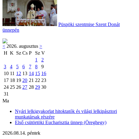
Püspöki szentmise Szent Donát
ünnepén
<
2026. augusztus
>
H
K
Sz
Cs
P
Sz
V
1
2
3
4
5
6
7
8
9
10
11
12
13
14
15
16
17
18
19
20
21
22
23
24
25
26
27
28
29
30
31
Ma
Nyári lelkigyakorlat hitoktatók és világi lelkipásztori
munkatársak részére
Első csütörtöki Eucharisztia ünnep (Öreghegy)
2026.08.14. péntek