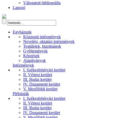
Válogatott bibliográfia
Lapozó
Egyházunk
Központi intézmények
Nevelési, oktatási intézmények
Testületek, bizottságok
Gyűjtemények
Képzések
Alapítványok
Intézmények
I. Székesfehérvári kerület
II. Vértesi kerület
III. Budai kerület
IV. Dunamenti kerület
V. Mezőföldi kerület
Plébániák
I. Székesfehérvári kerület
II. Vértesi kerület
III. Budai kerület
IV. Dunamenti kerület
V. Mezőföldi kerület