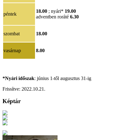
18.00
; nyári*
19.00
péntek
adventben roráté
6.30
szombat
18.00
vasárnap
8.00
*Nyári időszak
: június 1-től augusztus 31-ig
Frissítve:
2022.10.21
.
Képtár