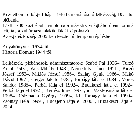
Kezdetben Torbágy filiája, 1936-ban önállósuló lelkészség; 1971-tõl
plébánia.
1778-1780 közt épült temploma a második világháborúban rommá
lett, így a kultúrházat alakították át kápolnává.
Az egyházközség 2005-ben kezdett új templom építésbe.
Anyakönyvek: 1934-tõl
Historia Domus: 1944-tõl
Lelkészek, plébánosok, adminisztrátorok: Szabó Pál 1936–, Turzó
Antal 1943–, Vajk Mihály 1948–, Németh K. János 1951–, Biczó
József 1953–, Miklós József 1956–, Szalay Gyula 1966–, Makó
Dávid 1967–, Geiger Jakab 1978–, Torbágy látja el 1984–, Vörös
Sándor 1985–, Perbál látja el 1992–, Budakeszi látja el 1992–,
Perbál látja el 1992–, Kertész Imre 1997–, id. Makkosmária látja el
1998–, Csizmadia György 1999–, id. Torbágy látja el 1999–,
Zsolnay Béla 1999–, Budajenõ látja el 2006–,
Budakeszi látja el
2024–,