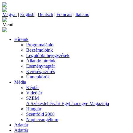
Magyar
|
English
|
Deutsch
|
Francais
|
Italiano
Menü
Híreink
Programajánló
Beszámolóink
Legutóbbi bejegyzések
Állandó híreink
Eseménynaptár
Keresés, szűrés
Ünnepkörök
Média
Képtár
Videótár
SZEM
A Székesfehérvári Egyházmegye Magazinja
Hangtár
Szentföld 2008
Napi evangélium
Adattár
Adattár