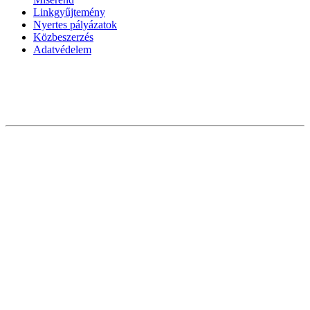
Linkgyűjtemény
Nyertes pályázatok
Közbeszerzés
Adatvédelem