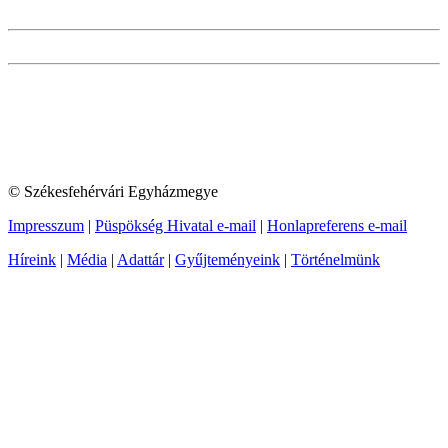
© Székesfehérvári Egyházmegye
Impresszum
|
Püspökség Hivatal e-mail
|
Honlapreferens e-mail
Híreink
|
Média
|
Adattár
|
Gyűjteményeink
|
Történelmünk