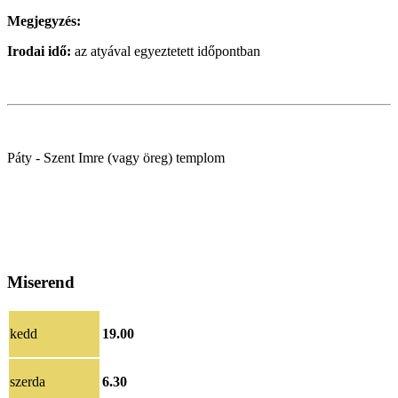
Megjegyzés:
Irodai idő:
az atyával egyeztetett időpontban
Páty - Szent Imre (vagy öreg) templom
Miserend
kedd
19.00
szerda
6.30