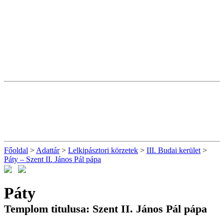
Főoldal
>
Adattár
>
Lelkipásztori körzetek
>
III. Budai kerület
>
Páty – Szent II. János Pál pápa
Páty
Templom titulusa: Szent II. János Pál pápa