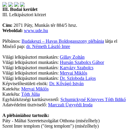
III. Budai kerület
III. Lelkipásztori körzet
Cím:
2071 Páty, Munkás tér 884/5 hrsz.
Weboldal:
www.ude.hu
Plébános:
Budakeszi – Havas Boldogasszony plébánia
látja el
Miséző pap:
dr. Németh László Imre
Világi lelkipásztori munkatárs:
Gillay Zoltán
Világi lelkipásztori munkatárs:
Hursán Szabolcs Gábor
Világi lelkipásztori munkatárs:
Karvázy Szabolcs
Világi lelkipásztori munkatárs:
Mervai Miklós
Világi lelkipásztori munkatárs:
Dr. Szloboda Lajos
Képviselőtestületi elnök:
Dr. Kővágó István
Katekéta:
Mervai Miklós
Katekéta:
Tóth Júlia
Egyházközségi karitászvezető:
Schumickyné Könyves Tóth Ildikó
Adatvédelmi tisztviselő:
Marczali Ügyvédi Iroda
A plébániához tartozik:
Páty - Máltai Szeretetszolgálat Otthona (misézőhely)
Szent Imre templom ("öreg templom") (misézőhely)