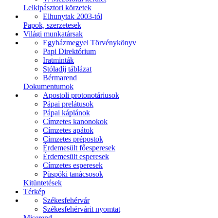
Lelkipásztori körzetek
Elhunytak 2003-tól
Papok, szerzetesek
Világi munkatársak
Egyházmegyei Törvénykönyv
Papi Direktórium
Iratminták
Stóladíj táblázat
Bérmarend
Dokumentumok
Apostoli protonotáriusok
Pápai prelátusok
Pápai káplánok
Címzetes kanonokok
Címzetes apátok
Címzetes prépostok
Érdemesült főesperesek
Érdemesült esperesek
Címzetes esperesek
Püspöki tanácsosok
Kitüntetések
Térkép
Székesfehérvár
Székesfehérvárit nyomtat
Miserend