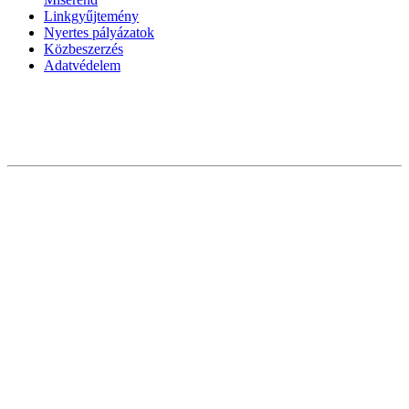
Linkgyűjtemény
Nyertes pályázatok
Közbeszerzés
Adatvédelem