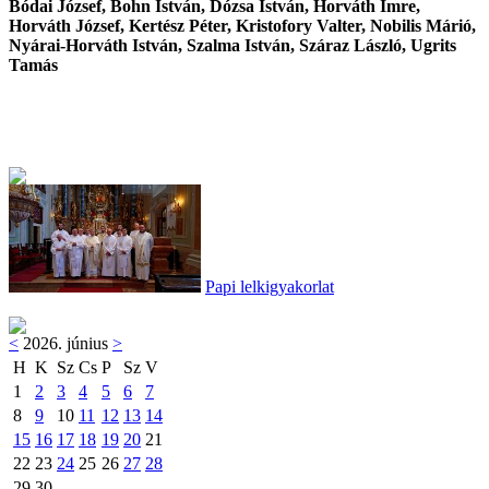
Bódai József, Bohn István, Dózsa István, Horváth Imre,
Horváth József, Kertész Péter, Kristofory Valter, Nobilis Márió,
Nyárai-Horváth István, Szalma István, Száraz László, Ugrits
Tamás
Papi lelkigyakorlat
<
2026. június
>
H
K
Sz
Cs
P
Sz
V
1
2
3
4
5
6
7
8
9
10
11
12
13
14
15
16
17
18
19
20
21
22
23
24
25
26
27
28
29
30