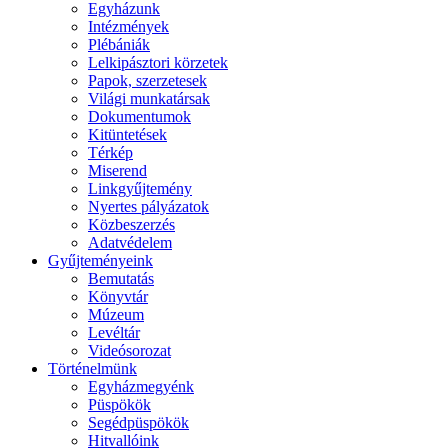
Egyházunk
Intézmények
Plébániák
Lelkipásztori körzetek
Papok, szerzetesek
Világi munkatársak
Dokumentumok
Kitüntetések
Térkép
Miserend
Linkgyűjtemény
Nyertes pályázatok
Közbeszerzés
Adatvédelem
Gyűjteményeink
Bemutatás
Könyvtár
Múzeum
Levéltár
Videósorozat
Történelmünk
Egyházmegyénk
Püspökök
Segédpüspökök
Hitvallóink