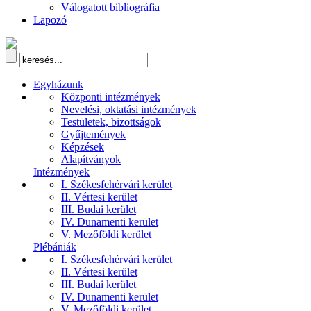
Válogatott bibliográfia
Lapozó
Egyházunk
Központi intézmények
Nevelési, oktatási intézmények
Testületek, bizottságok
Gyűjtemények
Képzések
Alapítványok
Intézmények
I. Székesfehérvári kerület
II. Vértesi kerület
III. Budai kerület
IV. Dunamenti kerület
V. Mezőföldi kerület
Plébániák
I. Székesfehérvári kerület
II. Vértesi kerület
III. Budai kerület
IV. Dunamenti kerület
V. Mezőföldi kerület