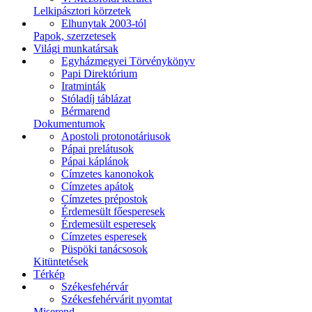
Lelkipásztori körzetek
Elhunytak 2003-tól
Papok, szerzetesek
Világi munkatársak
Egyházmegyei Törvénykönyv
Papi Direktórium
Iratminták
Stóladíj táblázat
Bérmarend
Dokumentumok
Apostoli protonotáriusok
Pápai prelátusok
Pápai káplánok
Címzetes kanonokok
Címzetes apátok
Címzetes prépostok
Érdemesült főesperesek
Érdemesült esperesek
Címzetes esperesek
Püspöki tanácsosok
Kitüntetések
Térkép
Székesfehérvár
Székesfehérvárit nyomtat
Miserend