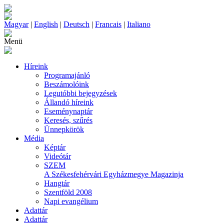
Magyar
|
English
|
Deutsch
|
Francais
|
Italiano
Menü
Híreink
Programajánló
Beszámolóink
Legutóbbi bejegyzések
Állandó híreink
Eseménynaptár
Keresés, szűrés
Ünnepkörök
Média
Képtár
Videótár
SZEM
A Székesfehérvári Egyházmegye Magazinja
Hangtár
Szentföld 2008
Napi evangélium
Adattár
Adattár