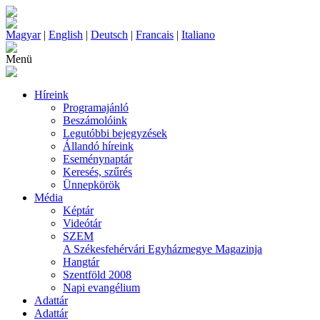
Magyar
|
English
|
Deutsch
|
Francais
|
Italiano
Menü
Híreink
Programajánló
Beszámolóink
Legutóbbi bejegyzések
Állandó híreink
Eseménynaptár
Keresés, szűrés
Ünnepkörök
Média
Képtár
Videótár
SZEM
A Székesfehérvári Egyházmegye Magazinja
Hangtár
Szentföld 2008
Napi evangélium
Adattár
Adattár