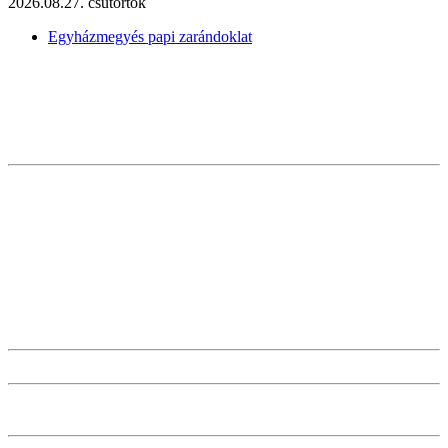
2026.08.27. csütörtök
Egyházmegyés papi zarándoklat