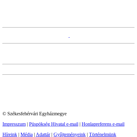
© Székesfehérvári Egyházmegye
Impresszum
|
Püspökség Hivatal e-mail
|
Honlapreferens e-mail
Híreink
|
Média
|
Adattár
|
Gyűjteményeink
|
Történelmünk