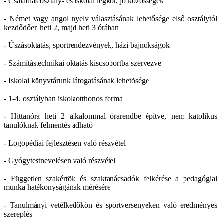
- Családias osztály- és iskolai légkör, jó közösségek
- Német vagy angol nyelv választásának lehetősége első osztálytól
kezdődően heti 2, majd heti 3 órában
- Úszásoktatás, sportrendezvények, házi bajnokságok
- Számítástechnikai oktatás kiscsoportba szervezve
- Iskolai könyvtárunk látogatásának lehetõsége
- 1-4. osztályban iskolaotthonos forma
- Hittanóra heti 2 alkalommal órarendbe építve, nem katolikus
tanulóknak felmentés adható
- Logopédiai fejlesztésen való részvétel
- Gyógytestnevelésen való részvétel
- Független szakértõk és szaktanácsadók felkérése a pedagógiai
munka hatékonyságának mérésére
- Tanulmányi vetélkedõkön és sportversenyeken való eredményes
szereplés