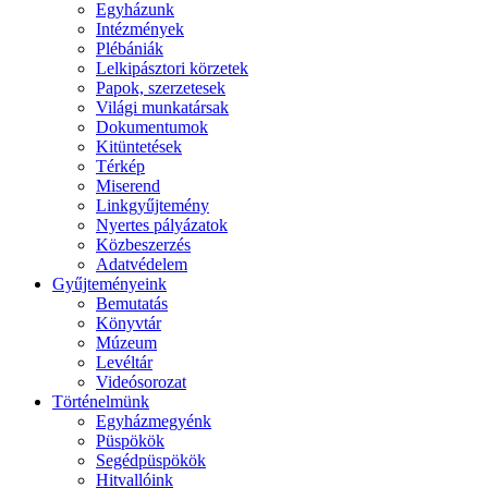
Egyházunk
Intézmények
Plébániák
Lelkipásztori körzetek
Papok, szerzetesek
Világi munkatársak
Dokumentumok
Kitüntetések
Térkép
Miserend
Linkgyűjtemény
Nyertes pályázatok
Közbeszerzés
Adatvédelem
Gyűjteményeink
Bemutatás
Könyvtár
Múzeum
Levéltár
Videósorozat
Történelmünk
Egyházmegyénk
Püspökök
Segédpüspökök
Hitvallóink