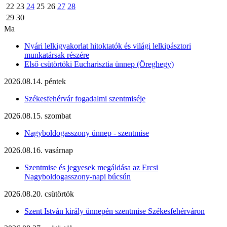
22
23
24
25
26
27
28
29
30
Ma
Nyári lelkigyakorlat hitoktatók és világi lelkipásztori
munkatársak részére
Első csütörtöki Eucharisztia ünnep (Öreghegy)
2026.08.14. péntek
Székesfehérvár fogadalmi szentmiséje
2026.08.15. szombat
Nagyboldogasszony ünnep - szentmise
2026.08.16. vasárnap
Szentmise és jegyesek megáldása az Ercsi
Nagyboldogasszony-napi búcsún
2026.08.20. csütörtök
Szent István király ünnepén szentmise Székesfehérváron