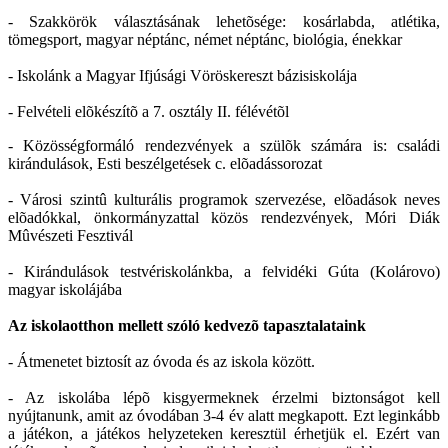
- Szakkörök választásának lehetõsége: kosárlabda, atlétika,
tömegsport, magyar néptánc, német néptánc, biológia, énekkar
- Iskolánk a Magyar Ifjúsági Vöröskereszt bázisiskolája
- Felvételi elõkészítõ a 7. osztály II. félévétõl
- Közösségformáló rendezvények a szülõk számára is: családi
kirándulások, Esti beszélgetések c. elõadássorozat
- Városi szintû kulturális programok szervezése, elõadások neves
elõadókkal, önkormányzattal közös rendezvények, Móri Diák
Mûvészeti Fesztivál
- Kirándulások testvériskolánkba, a felvidéki Gúta (Kolárovo)
magyar iskolájába
Az iskolaotthon mellett szóló kedvezõ tapasztalataink
- Átmenetet biztosít az óvoda és az iskola között.
- Az iskolába lépõ kisgyermeknek érzelmi biztonságot kell
nyújtanunk, amit az óvodában 3-4 év alatt megkapott. Ezt leginkább
a játékon, a játékos helyzeteken keresztül érhetjük el. Ezért van