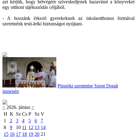
azt kérjük, hogy hétvégére szíveskedjenek hazavinni a könyveket
egy otthoni tájékozódás céljából.
- A hozzánk érkezõ gyerekeknek az iskolaotthonos formával
szeretnénk testi-lelki biztonságot nyújtani.
Püspöki szentmise Szent Donát
ünnepén
<
2026. június
>
H
K
Sz
Cs
P
Sz
V
1
2
3
4
5
6
7
8
9
10
11
12
13
14
15
16
17
18
19
20
21