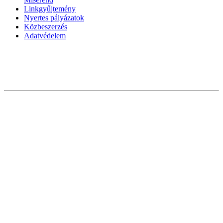
Linkgyűjtemény
Nyertes pályázatok
Közbeszerzés
Adatvédelem