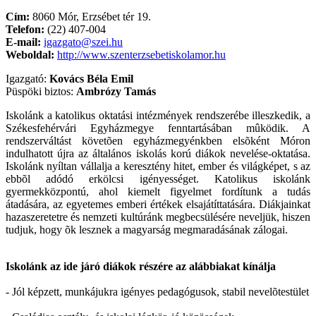
Cím:
8060 Mór, Erzsébet tér 19.
Telefon:
(22) 407-004
E-mail:
igazgato@szei.hu
Weboldal:
http://www.szenterzsebetiskolamor.hu
Igazgató:
Kovács Béla Emil
Püspöki biztos:
Ambrózy Tamás
Iskolánk a katolikus oktatási intézmények rendszerébe illeszkedik, a
Székesfehérvári Egyházmegye fenntartásában mûködik. A
rendszerváltást követõen egyházmegyénkben elsõként Móron
indulhatott újra az általános iskolás korú diákok nevelése-oktatása.
Iskolánk nyíltan vállalja a keresztény hitet, ember és világképet, s az
ebbõl adódó erkölcsi igényességet. Katolikus iskolánk
gyermekközpontú, ahol kiemelt figyelmet fordítunk a tudás
átadására, az egyetemes emberi értékek elsajátíttatására. Diákjainkat
hazaszeretetre és nemzeti kultúránk megbecsülésére neveljük, hiszen
tudjuk, hogy õk lesznek a magyarság megmaradásának zálogai.
Iskolánk az ide járó diákok részére az alábbiakat kínálja
- Jól képzett, munkájukra igényes pedagógusok, stabil nevelõtestület