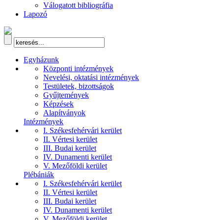
Válogatott bibliográfia
Lapozó
Egyházunk
Központi intézmények
Nevelési, oktatási intézmények
Testületek, bizottságok
Gyűjtemények
Képzések
Alapítványok
Intézmények
I. Székesfehérvári kerület
II. Vértesi kerület
III. Budai kerület
IV. Dunamenti kerület
V. Mezőföldi kerület
Plébániák
I. Székesfehérvári kerület
II. Vértesi kerület
III. Budai kerület
IV. Dunamenti kerület
V. Mezőföldi kerület