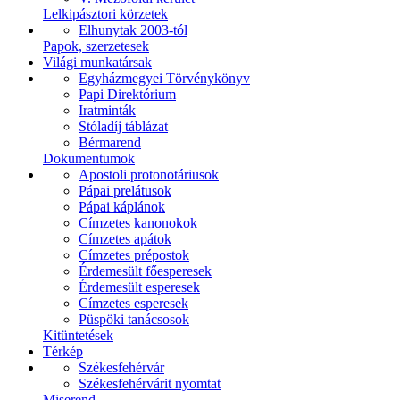
Lelkipásztori körzetek
Elhunytak 2003-tól
Papok, szerzetesek
Világi munkatársak
Egyházmegyei Törvénykönyv
Papi Direktórium
Iratminták
Stóladíj táblázat
Bérmarend
Dokumentumok
Apostoli protonotáriusok
Pápai prelátusok
Pápai káplánok
Címzetes kanonokok
Címzetes apátok
Címzetes prépostok
Érdemesült főesperesek
Érdemesült esperesek
Címzetes esperesek
Püspöki tanácsosok
Kitüntetések
Térkép
Székesfehérvár
Székesfehérvárit nyomtat
Miserend