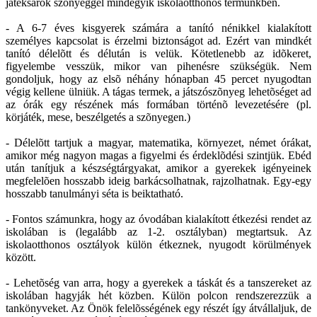
játéksarok szõnyeggel mindegyik iskolaotthonos termünkben.
- A 6-7 éves kisgyerek számára a tanító nénikkel kialakított
személyes kapcsolat is érzelmi biztonságot ad. Ezért van mindkét
tanító délelõtt és délután is velük. Kötetlenebb az idõkeret,
figyelembe vesszük, mikor van pihenésre szükségük. Nem
gondoljuk, hogy az elsõ néhány hónapban 45 percet nyugodtan
végig kellene ülniük. A tágas termek, a játszószõnyeg lehetõséget ad
az órák egy részének más formában történõ levezetésére (pl.
körjáték, mese, beszélgetés a szõnyegen.)
- Délelõtt tartjuk a magyar, matematika, környezet, német órákat,
amikor még nagyon magas a figyelmi és érdeklõdési szintjük. Ebéd
után tanítjuk a készségtárgyakat, amikor a gyerekek igényeinek
megfelelõen hosszabb ideig barkácsolhatnak, rajzolhatnak. Egy-egy
hosszabb tanulmányi séta is beiktatható.
- Fontos számunkra, hogy az óvodában kialakított étkezési rendet az
iskolában is (legalább az 1-2. osztályban) megtartsuk. Az
iskolaotthonos osztályok külön étkeznek, nyugodt körülmények
között.
- Lehetõség van arra, hogy a gyerekek a táskát és a tanszereket az
iskolában hagyják hét közben. Külön polcon rendszerezzük a
tankönyveket. Az Önök felelõsségének egy részét így átvállaljuk, de