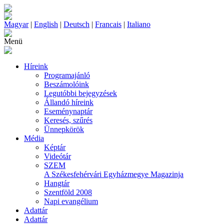
Magyar
|
English
|
Deutsch
|
Francais
|
Italiano
Menü
Híreink
Programajánló
Beszámolóink
Legutóbbi bejegyzések
Állandó híreink
Eseménynaptár
Keresés, szűrés
Ünnepkörök
Média
Képtár
Videótár
SZEM
A Székesfehérvári Egyházmegye Magazinja
Hangtár
Szentföld 2008
Napi evangélium
Adattár
Adattár