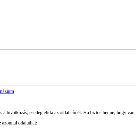
mnázium
 hivatkozás, esetleg elírta az oldal címét. Ha biztos benne, hogy van i
e azonnal odajuthat: