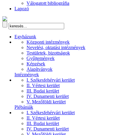
Válogatott bibliográfia
Lapozó
Egyházunk
Központi intézmények
Nevelési, oktatási intézmények
Testületek, bizottságok
Gyűjtemények
Képzések
Alapítványok
Intézmények
I. Székesfehérvári kerület
II. Vértesi kerület
III. Budai kerület
IV. Dunamenti kerület
V. Mezőföldi kerület
Plébániák
I. Székesfehérvári kerület
II. Vértesi kerület
III. Budai kerület
IV. Dunamenti kerület
V. Mezőföldi kerület