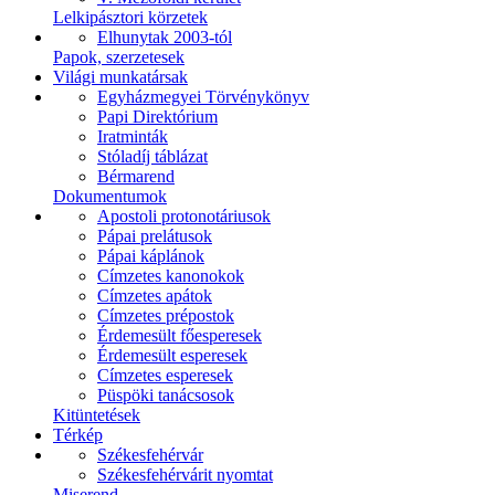
Lelkipásztori körzetek
Elhunytak 2003-tól
Papok, szerzetesek
Világi munkatársak
Egyházmegyei Törvénykönyv
Papi Direktórium
Iratminták
Stóladíj táblázat
Bérmarend
Dokumentumok
Apostoli protonotáriusok
Pápai prelátusok
Pápai káplánok
Címzetes kanonokok
Címzetes apátok
Címzetes prépostok
Érdemesült főesperesek
Érdemesült esperesek
Címzetes esperesek
Püspöki tanácsosok
Kitüntetések
Térkép
Székesfehérvár
Székesfehérvárit nyomtat
Miserend