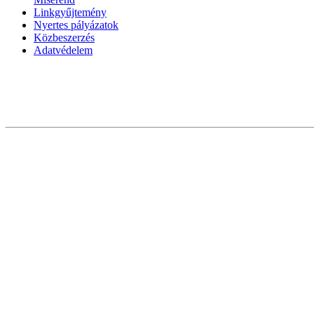
Linkgyűjtemény
Nyertes pályázatok
Közbeszerzés
Adatvédelem