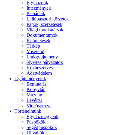
Egyházunk
Intézmények
Plébániák
Lelkipásztori körzetek
Papok, szerzetesek
Világi munkatársak
Dokumentumok
Kitüntetések
Térkép
Miserend
Linkgyűjtemény
Nyertes pályázatok
Közbeszerzés
Adatvédelem
Gyűjteményeink
Bemutatás
Könyvtár
Múzeum
Levéltár
Videósorozat
Történelmünk
Egyházmegyénk
Püspökök
Segédpüspökök
Hitvallóink