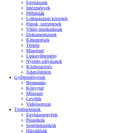
Egyházunk
Intézmények
Plébániák
Lelkipásztori körzetek
Papok, szerzetesek
Világi munkatársak
Dokumentumok
Kitüntetések
Térkép
Miserend
Linkgyűjtemény
Nyertes pályázatok
Közbeszerzés
Adatvédelem
Gyűjteményeink
Bemutatás
Könyvtár
Múzeum
Levéltár
Videósorozat
Történelmünk
Egyházmegyénk
Püspökök
Segédpüspökök
Hitvallóink