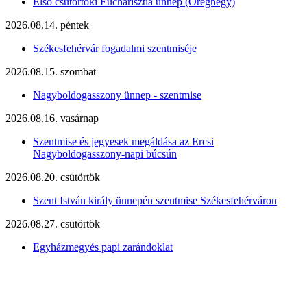
Első csütörtöki Eucharisztia ünnep (Öreghegy)
2026.08.14. péntek
Székesfehérvár fogadalmi szentmiséje
2026.08.15. szombat
Nagyboldogasszony ünnep - szentmise
2026.08.16. vasárnap
Szentmise és jegyesek megáldása az Ercsi
Nagyboldogasszony-napi búcsún
2026.08.20. csütörtök
Szent István király ünnepén szentmise Székesfehérváron
2026.08.27. csütörtök
Egyházmegyés papi zarándoklat