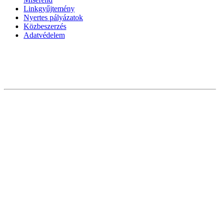
Linkgyűjtemény
Nyertes pályázatok
Közbeszerzés
Adatvédelem