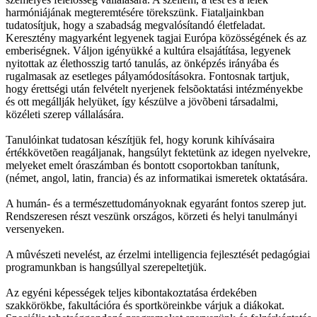
harmóniájának megteremtésére törekszünk. Fiataljainkban
tudatosítjuk, hogy a szabadság megvalósítandó életfeladat.
Keresztény magyarként legyenek tagjai Európa közösségének és az
emberiségnek. Váljon igényükké a kultúra elsajátítása, legyenek
nyitottak az élethosszig tartó tanulás, az önképzés irányába és
rugalmasak az esetleges pályamódosításokra. Fontosnak tartjuk,
hogy érettségi után felvételt nyerjenek felsõoktatási intézményekbe
és ott megállják helyüket, így készülve a jövõbeni társadalmi,
közéleti szerep vállalására.
Tanulóinkat tudatosan készítjük fel, hogy korunk kihívásaira
értékkövetõen reagáljanak, hangsúlyt fektetünk az idegen nyelvekre,
melyeket emelt óraszámban és bontott csoportokban tanítunk,
(német, angol, latin, francia) és az informatikai ismeretek oktatására.
A humán- és a természettudományoknak egyaránt fontos szerep jut.
Rendszeresen részt veszünk országos, körzeti és helyi tanulmányi
versenyeken.
A mûvészeti nevelést, az érzelmi intelligencia fejlesztését pedagógiai
programunkban is hangsúllyal szerepeltetjük.
Az egyéni képességek teljes kibontakoztatása érdekében
szakkörökbe, fakultációra és sportköreinkbe várjuk a diákokat.