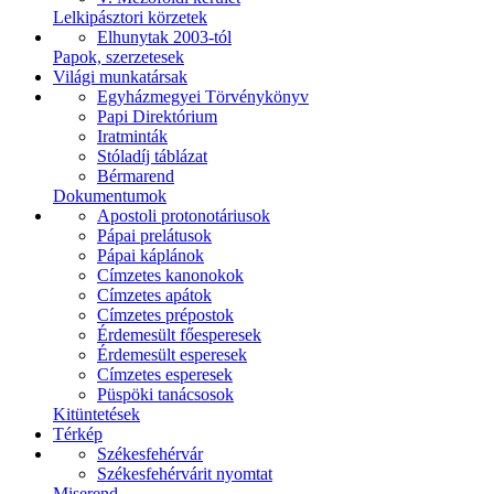
Lelkipásztori körzetek
Elhunytak 2003-tól
Papok, szerzetesek
Világi munkatársak
Egyházmegyei Törvénykönyv
Papi Direktórium
Iratminták
Stóladíj táblázat
Bérmarend
Dokumentumok
Apostoli protonotáriusok
Pápai prelátusok
Pápai káplánok
Címzetes kanonokok
Címzetes apátok
Címzetes prépostok
Érdemesült főesperesek
Érdemesült esperesek
Címzetes esperesek
Püspöki tanácsosok
Kitüntetések
Térkép
Székesfehérvár
Székesfehérvárit nyomtat
Miserend