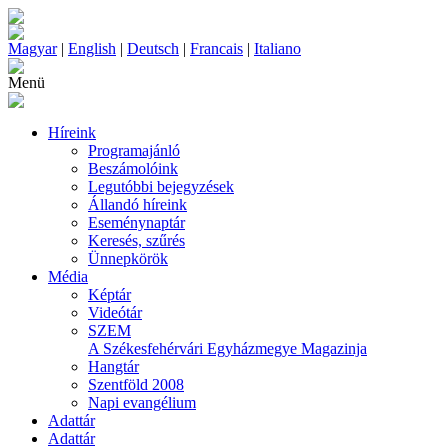
Magyar
|
English
|
Deutsch
|
Francais
|
Italiano
Menü
Híreink
Programajánló
Beszámolóink
Legutóbbi bejegyzések
Állandó híreink
Eseménynaptár
Keresés, szűrés
Ünnepkörök
Média
Képtár
Videótár
SZEM
A Székesfehérvári Egyházmegye Magazinja
Hangtár
Szentföld 2008
Napi evangélium
Adattár
Adattár