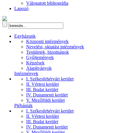
Válogatott bibliográfia
Lapozó
Egyházunk
Központi intézmények
Nevelési, oktatási intézmények
Testületek, bizottságok
Gyűjtemények
Képzések
Alapítványok
Intézmények
I. Székesfehérvári kerület
II. Vértesi kerület
III. Budai kerület
IV. Dunamenti kerület
V. Mezőföldi kerület
Plébániák
I. Székesfehérvári kerület
II. Vértesi kerület
III. Budai kerület
IV. Dunamenti kerület
V. Mezőföldi kerület