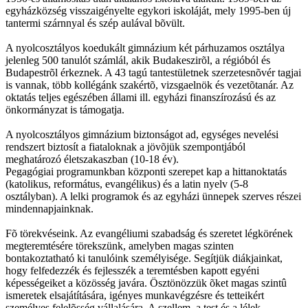
egyházközség visszaigényelte egykori iskoláját, mely 1995-ben új
tantermi szárnnyal és szép aulával bõvült.
A nyolcosztályos koedukált gimnázium két párhuzamos osztálya
jelenleg 500 tanulót számlál, akik Budakeszirõl, a régióból és
Budapestrõl érkeznek. A 43 tagú tantestületnek szerzetesnõvér tagjai
is vannak, több kollégánk szakértõ, vizsgaelnök és vezetõtanár. Az
oktatás teljes egészében állami ill. egyházi finanszírozású és az
önkormányzat is támogatja.
A nyolcosztályos gimnázium biztonságot ad, egységes nevelési
rendszert biztosít a fiataloknak a jövõjük szempontjából
meghatározó életszakaszban (10-18 év).
Pegagógiai programunkban központi szerepet kap a hittanoktatás
(katolikus, református, evangélikus) és a latin nyelv (5-8
osztályban). A lelki programok és az egyházi ünnepek szerves részei
mindennapjainknak.
Fõ törekvéseink. Az evangéliumi szabadság és szeretet légkörének
megteremtésére törekszünk, amelyben magas szinten
bontakoztatható ki tanulóink személyisége. Segítjük diákjainkat,
hogy felfedezzék és fejlesszék a teremtésben kapott egyéni
képességeiket a közösség javára. Ösztönözzük õket magas szintû
ismeretek elsajátítására, igényes munkavégzésre és tetteikért
személyes felelõsség vállalására. A szellem, a test és a lélek