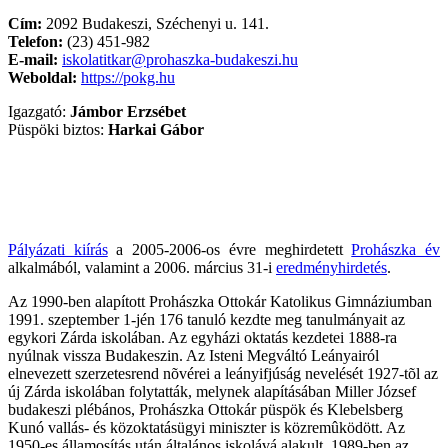
Cím:
2092 Budakeszi, Széchenyi u. 141.
Telefon:
(23) 451-982
E-mail:
iskolatitkar@prohaszka-budakeszi.hu
Weboldal:
https://pokg.hu
Igazgató:
Jámbor Erzsébet
Püspöki biztos:
Harkai Gábor
Pályázati kiírás
a 2005-2006-os évre meghirdetett
Prohászka év
alkalmából, valamint a 2006. március 31-i
eredményhirdetés
.
Az 1990-ben alapított Prohászka Ottokár Katolikus Gimnáziumban
1991. szeptember 1-jén 176 tanuló kezdte meg tanulmányait az
egykori Zárda iskolában. Az egyházi oktatás kezdetei 1888-ra
nyúlnak vissza Budakeszin. Az Isteni Megváltó Leányairól
elnevezett szerzetesrend nõvérei a leányifjúság nevelését 1927-tõl az
új Zárda iskolában folytatták, melynek alapításában Miller József
budakeszi plébános, Prohászka Ottokár püspök és Klebelsberg
Kunó vallás- és közoktatásügyi miniszter is közremûködött. Az
1950-es államosítás után általános iskolává alakult. 1989-ben az