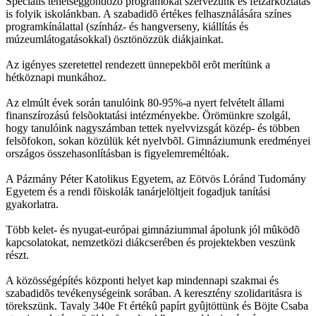
Speciális tehetséggondozó programokat szervezünk és felzárkóztatás
is folyik iskolánkban. A szabadidõ értékes felhasználására színes
programkínálattal (színház- és hangverseny, kiállítás és
múzeumlátogatásokkal) ösztönözzük diákjainkat.
Az igényes szeretettel rendezett ünnepekbõl erõt merítünk a
hétköznapi munkához.
Az elmúlt évek során tanulóink 80-95%-a nyert felvételt állami
finanszírozású felsõoktatási intézményekbe. Örömünkre szolgál,
hogy tanulóink nagyszámban tettek nyelvvizsgát közép- és többen
felsõfokon, sokan közülük két nyelvbõl. Gimnáziumunk eredményei
országos összehasonlításban is figyelemreméltóak.
A Pázmány Péter Katolikus Egyetem, az Eötvös Lóránd Tudomány
Egyetem és a rendi fõiskolák tanárjelöltjeit fogadjuk tanítási
gyakorlatra.
Több kelet- és nyugat-európai gimnáziummal ápolunk jól mûködõ
kapcsolatokat, nemzetközi diákcserében és projektekben veszünk
részt.
A közösségépítés központi helyet kap mindennapi szakmai és
szabadidõs tevékenységeink sorában. A keresztény szolidaritásra is
törekszünk. Tavaly 340e Ft értékû papírt gyûjtöttünk és Böjte Csaba