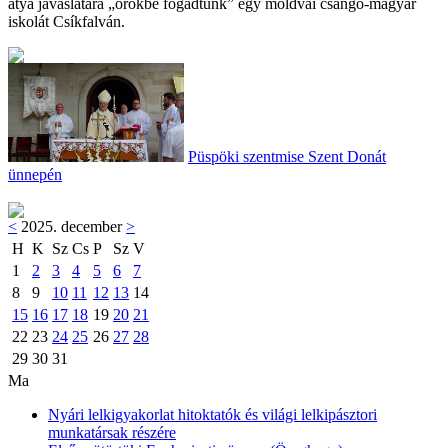
atya javaslatára „örökbe fogadtunk” egy moldvai csángó-magyar
iskolát Csíkfalván.
Püspöki szentmise Szent Donát
ünnepén
<
2025. december
>
H
K
Sz
Cs
P
Sz
V
1
2
3
4
5
6
7
8
9
10
11
12
13
14
15
16
17
18
19
20
21
22
23
24
25
26
27
28
29
30
31
Ma
Nyári lelkigyakorlat hitoktatók és világi lelkipásztori
munkatársak részére