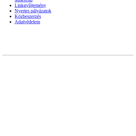
Linkgyűjtemény
Nyertes pályázatok
Közbeszerzés
Adatvédelem