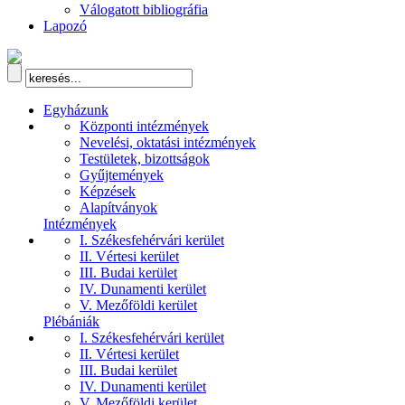
Válogatott bibliográfia
Lapozó
Egyházunk
Központi intézmények
Nevelési, oktatási intézmények
Testületek, bizottságok
Gyűjtemények
Képzések
Alapítványok
Intézmények
I. Székesfehérvári kerület
II. Vértesi kerület
III. Budai kerület
IV. Dunamenti kerület
V. Mezőföldi kerület
Plébániák
I. Székesfehérvári kerület
II. Vértesi kerület
III. Budai kerület
IV. Dunamenti kerület
V. Mezőföldi kerület