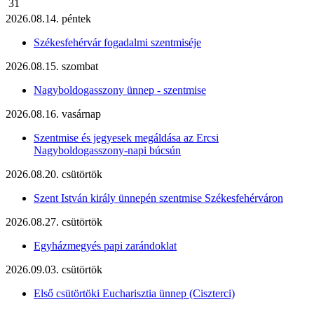
31
2026.08.14. péntek
Székesfehérvár fogadalmi szentmiséje
2026.08.15. szombat
Nagyboldogasszony ünnep - szentmise
2026.08.16. vasárnap
Szentmise és jegyesek megáldása az Ercsi
Nagyboldogasszony-napi búcsún
2026.08.20. csütörtök
Szent István király ünnepén szentmise Székesfehérváron
2026.08.27. csütörtök
Egyházmegyés papi zarándoklat
2026.09.03. csütörtök
Első csütörtöki Eucharisztia ünnep (Ciszterci)