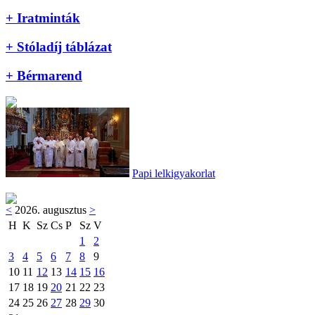
+ Iratminták
+ Stóladíj táblázat
+ Bérmarend
Papi lelkigyakorlat
<
2026. augusztus
>
H
K
Sz
Cs
P
Sz
V
1
2
3
4
5
6
7
8
9
10
11
12
13
14
15
16
17
18
19
20
21
22
23
24
25
26
27
28
29
30