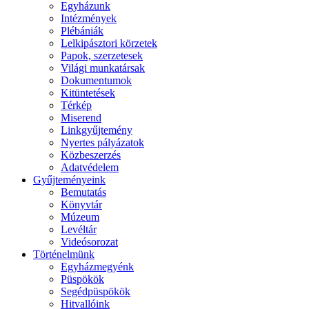
Egyházunk
Intézmények
Plébániák
Lelkipásztori körzetek
Papok, szerzetesek
Világi munkatársak
Dokumentumok
Kitüntetések
Térkép
Miserend
Linkgyűjtemény
Nyertes pályázatok
Közbeszerzés
Adatvédelem
Gyűjteményeink
Bemutatás
Könyvtár
Múzeum
Levéltár
Videósorozat
Történelmünk
Egyházmegyénk
Püspökök
Segédpüspökök
Hitvallóink