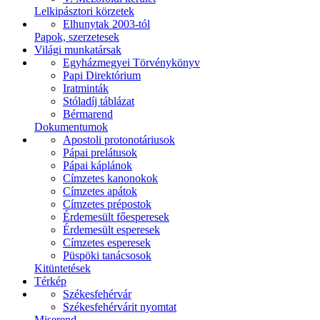
Lelkipásztori körzetek
Elhunytak 2003-tól
Papok, szerzetesek
Világi munkatársak
Egyházmegyei Törvénykönyv
Papi Direktórium
Iratminták
Stóladíj táblázat
Bérmarend
Dokumentumok
Apostoli protonotáriusok
Pápai prelátusok
Pápai káplánok
Címzetes kanonokok
Címzetes apátok
Címzetes prépostok
Érdemesült főesperesek
Érdemesült esperesek
Címzetes esperesek
Püspöki tanácsosok
Kitüntetések
Térkép
Székesfehérvár
Székesfehérvárit nyomtat
Miserend