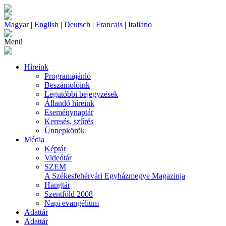
Magyar
|
English
|
Deutsch
|
Francais
|
Italiano
Menü
Híreink
Programajánló
Beszámolóink
Legutóbbi bejegyzések
Állandó híreink
Eseménynaptár
Keresés, szűrés
Ünnepkörök
Média
Képtár
Videótár
SZEM
A Székesfehérvári Egyházmegye Magazinja
Hangtár
Szentföld 2008
Napi evangélium
Adattár
Adattár