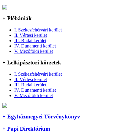
+ Plébániák
I. Székesfehérvári kerület
II. Vértesi kerület
III. Budai kerület
IV. Dunamenti kerület
V. Mezőföldi kerület
+ Lelkipásztori körzetek
I. Székesfehérvári kerület
II. Vértesi kerület
III. Budai kerület
IV. Dunamenti kerület
V. Mezőföldi kerület
+ Egyházmegyei Törvénykönyv
+ Papi Direktórium