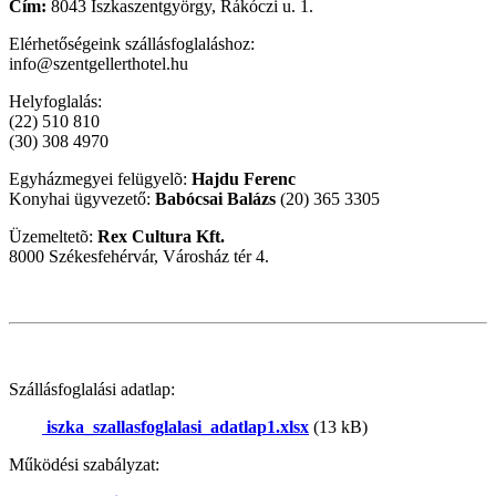
Cím:
8043 Iszkaszentgyörgy, Rákóczi u. 1.
Elérhetőségeink szállásfoglaláshoz:
info@szentgellerthotel.hu
Helyfoglalás:
(22) 510 810
(30) 308 4970
Egyházmegyei felügyelõ:
Hajdu Ferenc
Konyhai ügyvezető:
Babócsai Balázs
(20) 365 3305
Üzemeltetõ:
Rex Cultura Kft.
8000 Székesfehérvár, Városház tér 4.
Szállásfoglalási adatlap:
iszka_szallasfoglalasi_adatlap1.xlsx
(13 kB)
Működési szabályzat: