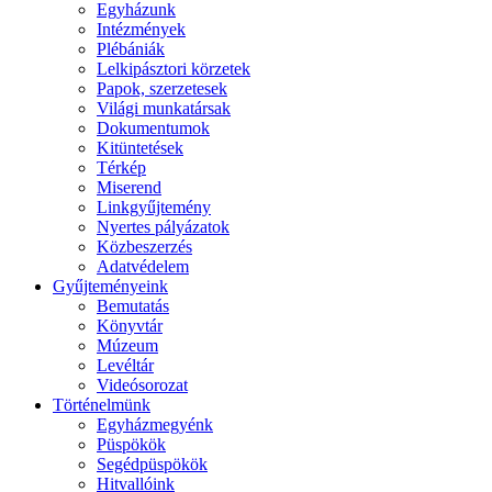
Egyházunk
Intézmények
Plébániák
Lelkipásztori körzetek
Papok, szerzetesek
Világi munkatársak
Dokumentumok
Kitüntetések
Térkép
Miserend
Linkgyűjtemény
Nyertes pályázatok
Közbeszerzés
Adatvédelem
Gyűjteményeink
Bemutatás
Könyvtár
Múzeum
Levéltár
Videósorozat
Történelmünk
Egyházmegyénk
Püspökök
Segédpüspökök
Hitvallóink