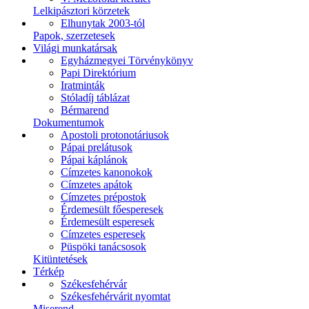
Lelkipásztori körzetek
Elhunytak 2003-tól
Papok, szerzetesek
Világi munkatársak
Egyházmegyei Törvénykönyv
Papi Direktórium
Iratminták
Stóladíj táblázat
Bérmarend
Dokumentumok
Apostoli protonotáriusok
Pápai prelátusok
Pápai káplánok
Címzetes kanonokok
Címzetes apátok
Címzetes prépostok
Érdemesült főesperesek
Érdemesült esperesek
Címzetes esperesek
Püspöki tanácsosok
Kitüntetések
Térkép
Székesfehérvár
Székesfehérvárit nyomtat
Miserend