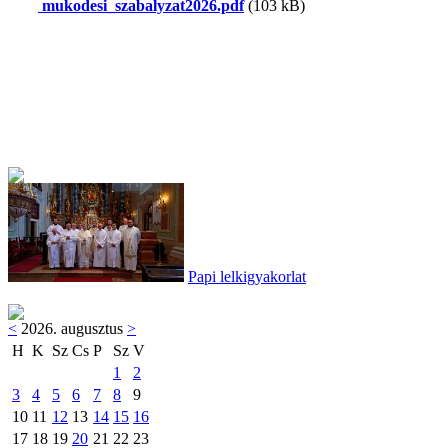
mukodesi_szabalyzat2026.pdf
(103 kB)
Papi lelkigyakorlat
<
2026. augusztus
>
H
K
Sz
Cs
P
Sz
V
1
2
3
4
5
6
7
8
9
10
11
12
13
14
15
16
17
18
19
20
21
22
23