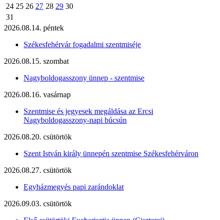
24
25
26
27
28
29
30
31
2026.08.14. péntek
Székesfehérvár fogadalmi szentmiséje
2026.08.15. szombat
Nagyboldogasszony ünnep - szentmise
2026.08.16. vasárnap
Szentmise és jegyesek megáldása az Ercsi
Nagyboldogasszony-napi búcsún
2026.08.20. csütörtök
Szent István király ünnepén szentmise Székesfehérváron
2026.08.27. csütörtök
Egyházmegyés papi zarándoklat
2026.09.03. csütörtök