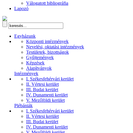
Válogatott bibliográfia
Lapozó
Egyházunk
Központi intézmények
Nevelési, oktatási intézmények
Testületek, bizottságok
Gyűjtemények
Képzések
Alapítványok
Intézmények
I. Székesfehérvári kerület
II. Vértesi kerület
III. Budai kerület
IV. Dunamenti kerület
V. Mezőföldi kerület
Plébániák
I. Székesfehérvári kerület
II. Vértesi kerület
III. Budai kerület
IV. Dunamenti kerület
V. Mezőföldi kerület