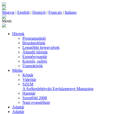
Magyar
|
English
|
Deutsch
|
Francais
|
Italiano
Menü
Híreink
Programajánló
Beszámolóink
Legutóbbi bejegyzések
Állandó híreink
Eseménynaptár
Keresés, szűrés
Ünnepkörök
Média
Képtár
Videótár
SZEM
A Székesfehérvári Egyházmegye Magazinja
Hangtár
Szentföld 2008
Napi evangélium
Adattár
Adattár