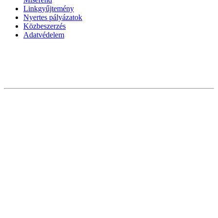
Linkgyűjtemény
Nyertes pályázatok
Közbeszerzés
Adatvédelem