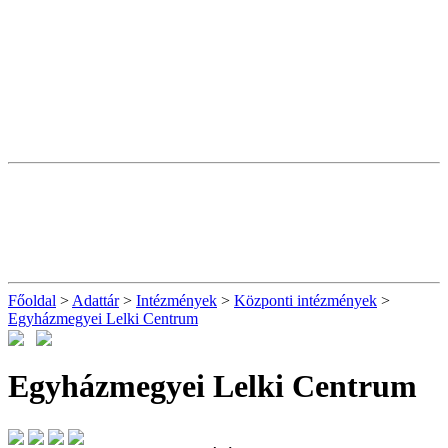
Főoldal
>
Adattár
>
Intézmények
>
Központi intézmények
>
Egyházmegyei Lelki Centrum
Egyházmegyei Lelki Centrum