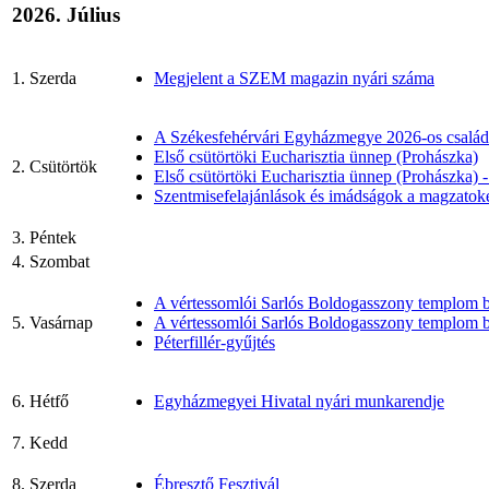
2026. Július
1. Szerda
Megjelent a SZEM magazin nyári száma
A Székesfehérvári Egyházmegye 2026-os család
Első csütörtöki Eucharisztia ünnep (Prohászka)
2. Csütörtök
Első csütörtöki Eucharisztia ünnep (Prohászka) 
Szentmisefelajánlások és imádságok a magzatok
3. Péntek
4. Szombat
A vértessomlói Sarlós Boldogasszony templom b
5. Vasárnap
A vértessomlói Sarlós Boldogasszony templom b
Péterfillér-gyűjtés
6. Hétfő
Egyházmegyei Hivatal nyári munkarendje
7. Kedd
8. Szerda
Ébresztő Fesztivál