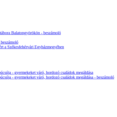
tábora Balatongyörökön - beszámoló
- beszámoló
ért a Székesfehérvári Egyházmegyében
úcsúja - gyermekeket váró, hordozó családok megáldása
úcsúja - gyermekeket váró, hordozó családok megáldása - beszámoló