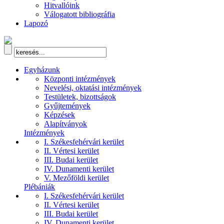
Hitvallóink
Válogatott bibliográfia
Lapozó
Egyházunk
Központi intézmények
Nevelési, oktatási intézmények
Testületek, bizottságok
Gyűjtemények
Képzések
Alapítványok
Intézmények
I. Székesfehérvári kerület
II. Vértesi kerület
III. Budai kerület
IV. Dunamenti kerület
V. Mezőföldi kerület
Plébániák
I. Székesfehérvári kerület
II. Vértesi kerület
III. Budai kerület
IV. Dunamenti kerület