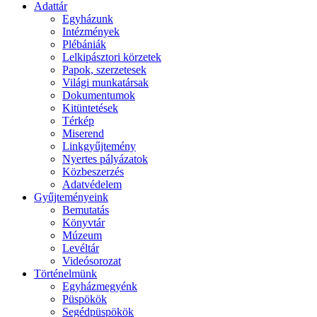
Adattár
Egyházunk
Intézmények
Plébániák
Lelkipásztori körzetek
Papok, szerzetesek
Világi munkatársak
Dokumentumok
Kitüntetések
Térkép
Miserend
Linkgyűjtemény
Nyertes pályázatok
Közbeszerzés
Adatvédelem
Gyűjteményeink
Bemutatás
Könyvtár
Múzeum
Levéltár
Videósorozat
Történelmünk
Egyházmegyénk
Püspökök
Segédpüspökök