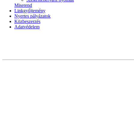
Miserend
Linkgyűjtemény
Nyertes pályázatok
Közbeszerzés
Adatvédelem