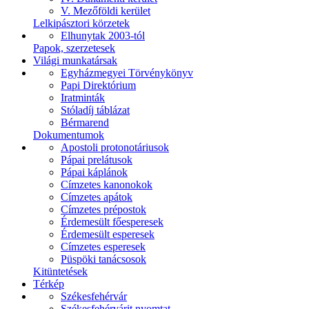
V. Mezőföldi kerület
Lelkipásztori körzetek
Elhunytak 2003-tól
Papok, szerzetesek
Világi munkatársak
Egyházmegyei Törvénykönyv
Papi Direktórium
Iratminták
Stóladíj táblázat
Bérmarend
Dokumentumok
Apostoli protonotáriusok
Pápai prelátusok
Pápai káplánok
Címzetes kanonokok
Címzetes apátok
Címzetes prépostok
Érdemesült főesperesek
Érdemesült esperesek
Címzetes esperesek
Püspöki tanácsosok
Kitüntetések
Térkép
Székesfehérvár
Székesfehérvárit nyomtat