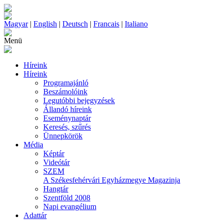
Magyar
|
English
|
Deutsch
|
Francais
|
Italiano
Menü
Híreink
Híreink
Programajánló
Beszámolóink
Legutóbbi bejegyzések
Állandó híreink
Eseménynaptár
Keresés, szűrés
Ünnepkörök
Média
Képtár
Videótár
SZEM
A Székesfehérvári Egyházmegye Magazinja
Hangtár
Szentföld 2008
Napi evangélium
Adattár