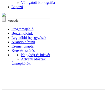
Válogatott bibliográfia
Lapozó
Programajánló
Beszámolóink
Legutóbbi bejegyzések
Állandó híreink
Eseménynaptár
Keresés, szűrés
Nagyböjt és húsvét
Adventi időszak
Ünnepkörök