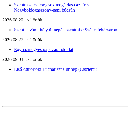
Szentmise és jegyesek megáldása az Ercsi
Nagyboldogasszony-napi búcsún
2026.08.20. csütörtök
Szent István király ünnepén szentmise Székesfehérváron
2026.08.27. csütörtök
Egyházmegyés papi zarándoklat
2026.09.03. csütörtök
Első csütörtöki Eucharisztia ünnep (Ciszterci)