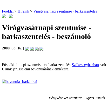
Főoldal
>
Híreink
>
Virágvasárnapi szentmise - barkaszentelés
Virágvasárnapi szentmise -
barkaszentelés
- beszámoló
2008. 03. 16. |
Püspöki ünnepi szentmise és barkaszentelés
Székesegyházban
volt
Urunk jeruzsálemi bevonulásának emlékére.
Fényképeket készítette: Ugrits Tamás