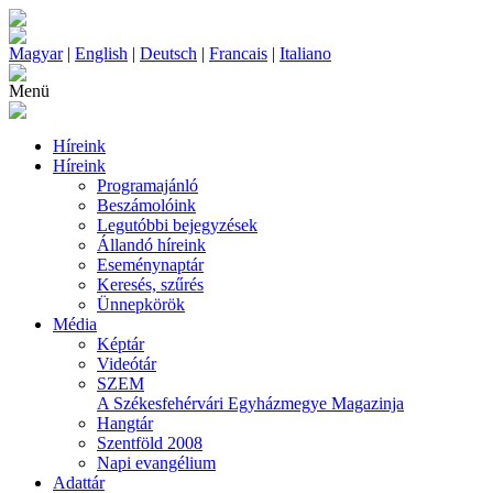
Magyar
|
English
|
Deutsch
|
Francais
|
Italiano
Menü
Híreink
Híreink
Programajánló
Beszámolóink
Legutóbbi bejegyzések
Állandó híreink
Eseménynaptár
Keresés, szűrés
Ünnepkörök
Média
Képtár
Videótár
SZEM
A Székesfehérvári Egyházmegye Magazinja
Hangtár
Szentföld 2008
Napi evangélium
Adattár