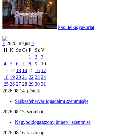
Papi lelkigyakorlat
<
2026. május
>
H
K
Sz
Cs
P
Sz
V
1
2
3
4
5
6
7
8
9
10
11
12
13
14
15
16
17
18
19
20
21
22
23
24
25
26
27
28
29
30
31
2026.08.14. péntek
Székesfehérvár fogadalmi szentmiséje
2026.08.15. szombat
Nagyboldogasszony ünnep - szentmise
2026.08.16. vasárnap