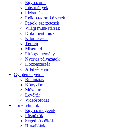
Egyházunk
Intézmények
Plébániák
Lelkipásztori körzetek
Papok, szerzetesek
Világi munkatársak
Dokumentumok
Kitüntetések
Térkép
Miserend
Linkgyűjtemény
Nyertes pályázatok
Közbeszerzés
Adatvédelem
Gyűjteményeink
Bemutatás
Könyvtár
Múzeum
Levéltár
Videósorozat
Történelmünk
Egyházmegyénk
Püspökök
Segédpüspökök
Hitvallóink