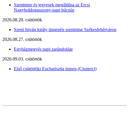
Szentmise és jegyesek megáldása az Ercsi
Nagyboldogasszony-napi búcsún
2026.08.20. csütörtök
Szent István király ünnepén szentmise Székesfehérváron
2026.08.27. csütörtök
Egyházmegyés papi zarándoklat
2026.09.03. csütörtök
Első csütörtöki Eucharisztia ünnep (Ciszterci)