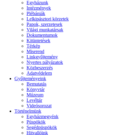
Egyházunk
Intézmények
Plébániák
Lelkipásztori körzetek
Papok, szerzetesek
Világi munkatársak
Dokumentumok
Kitüntetések
Térkép
Miserend
Linkgyűjtemény
Nyertes pályázatok
Közbeszerzés
Adatvédelem
Gyűjteményeink
Bemutatás
Könyvtár
Múzeum
Levéltár
Videósorozat
Történelmünk
Egyházmegyénk
Püspökök
Segédpüspökök
Hitvallóink