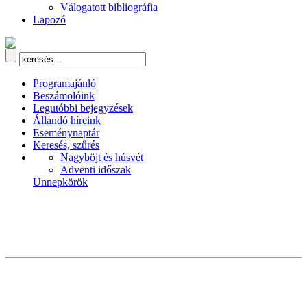
Válogatott bibliográfia
Lapozó
Programajánló
Beszámolóink
Legutóbbi bejegyzések
Állandó híreink
Eseménynaptár
Keresés, szűrés
Nagyböjt és húsvét
Adventi időszak
Ünnepkörök