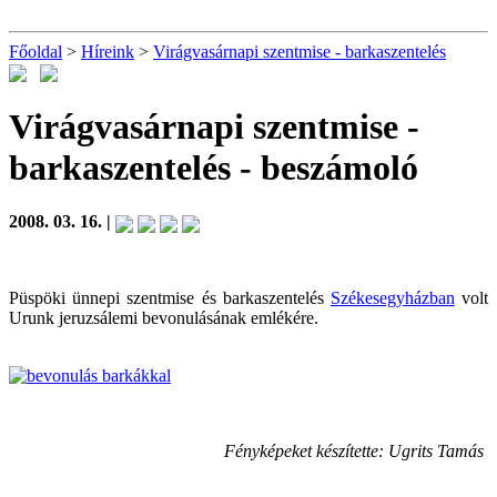
Főoldal
>
Híreink
>
Virágvasárnapi szentmise - barkaszentelés
Virágvasárnapi szentmise -
barkaszentelés
- beszámoló
2008. 03. 16. |
Püspöki ünnepi szentmise és barkaszentelés
Székesegyházban
volt
Urunk jeruzsálemi bevonulásának emlékére.
Fényképeket készítette: Ugrits Tamás