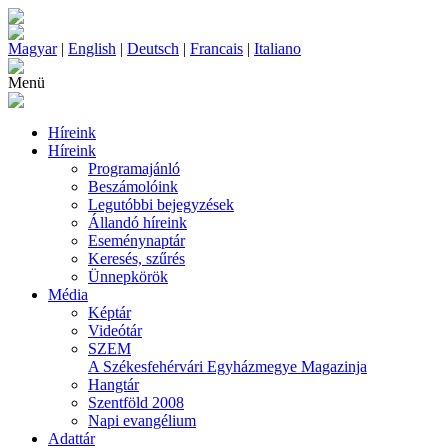
Magyar
|
English
|
Deutsch
|
Francais
|
Italiano
Menü
Híreink
Híreink
Programajánló
Beszámolóink
Legutóbbi bejegyzések
Állandó híreink
Eseménynaptár
Keresés, szűrés
Ünnepkörök
Média
Képtár
Videótár
SZEM
A Székesfehérvári Egyházmegye Magazinja
Hangtár
Szentföld 2008
Napi evangélium
Adattár