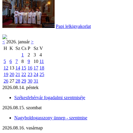
Papi lelkigyakorlat
<
2026. január
>
H
K
Sz
Cs
P
Sz
V
1
2
3
4
5
6
7
8
9
10
11
12
13
14
15
16
17
18
19
20
21
22
23
24
25
26
27
28
29
30
31
2026.08.14. péntek
Székesfehérvár fogadalmi szentmiséje
2026.08.15. szombat
Nagyboldogasszony ünnep - szentmise
2026.08.16. vasárnap