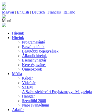
Magyar
|
English
|
Deutsch
|
Francais
|
Italiano
Menü
Híreink
Híreink
Programajánló
Beszámolóink
Legutóbbi bejegyzések
Állandó híreink
Eseménynaptár
Keresés, szűrés
Ünnepkörök
Média
Képtár
Videótár
SZEM
A Székesfehérvári Egyházmegye Magazinja
Hangtár
Szentföld 2008
Napi evangélium
Adattár