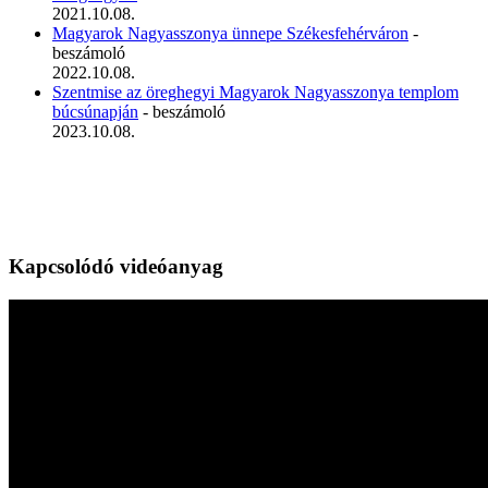
2021.10.08.
Magyarok Nagyasszonya ünnepe Székesfehérváron
-
beszámoló
2022.10.08.
Szentmise az öreghegyi Magyarok Nagyasszonya templom
búcsúnapján
- beszámoló
2023.10.08.
Kapcsolódó videóanyag