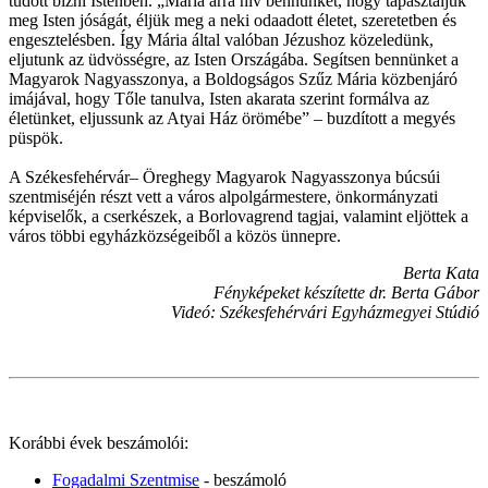
tudott bízni Istenben. „Mária arra hív bennünket, hogy tapasztaljuk
meg Isten jóságát, éljük meg a neki odaadott életet, szeretetben és
engesztelésben. Így Mária által valóban Jézushoz közeledünk,
eljutunk az üdvösségre, az Isten Országába. Segítsen bennünket a
Magyarok Nagyasszonya, a Boldogságos Szűz Mária közbenjáró
imájával, hogy Tőle tanulva, Isten akarata szerint formálva az
életünket, eljussunk az Atyai Ház örömébe” – buzdított a megyés
püspök.
A Székesfehérvár– Öreghegy Magyarok Nagyasszonya búcsúi
szentmiséjén részt vett a város alpolgármestere, önkormányzati
képviselők, a cserkészek, a Borlovagrend tagjai, valamint eljöttek a
város többi egyházközségeiből a közös ünnepre.
Berta Kata
Fényképeket készítette dr. Berta Gábor
Videó: Székesfehérvári Egyházmegyei Stúdió
Korábbi évek beszámolói:
Fogadalmi Szentmise
- beszámoló