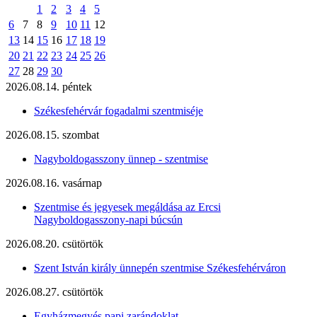
1
2
3
4
5
6
7
8
9
10
11
12
13
14
15
16
17
18
19
20
21
22
23
24
25
26
27
28
29
30
2026.08.14. péntek
Székesfehérvár fogadalmi szentmiséje
2026.08.15. szombat
Nagyboldogasszony ünnep - szentmise
2026.08.16. vasárnap
Szentmise és jegyesek megáldása az Ercsi
Nagyboldogasszony-napi búcsún
2026.08.20. csütörtök
Szent István király ünnepén szentmise Székesfehérváron
2026.08.27. csütörtök
Egyházmegyés papi zarándoklat