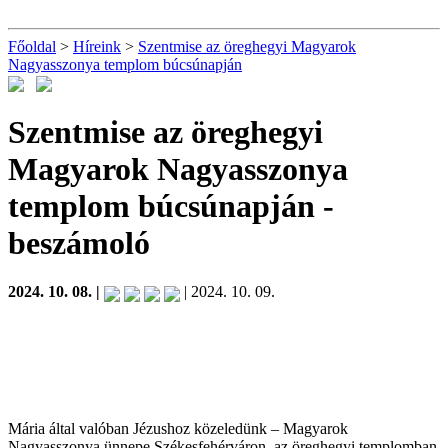
Főoldal
>
Híreink
>
Szentmise az öreghegyi Magyarok
Nagyasszonya templom búcsúnapján
Szentmise az öreghegyi
Magyarok Nagyasszonya
templom búcsúnapján
-
beszámoló
2024. 10. 08. |
| 2024. 10. 09.
Mária által valóban Jézushoz közeledünk – Magyarok
Nagyasszonya ünnepe Székesfehérváron, az öreghegyi templomban