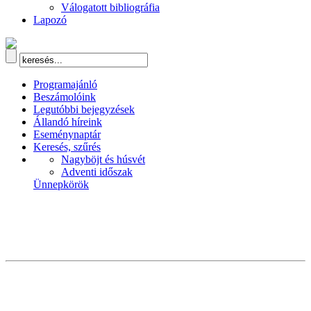
Válogatott bibliográfia
Lapozó
Programajánló
Beszámolóink
Legutóbbi bejegyzések
Állandó híreink
Eseménynaptár
Keresés, szűrés
Nagyböjt és húsvét
Adventi időszak
Ünnepkörök