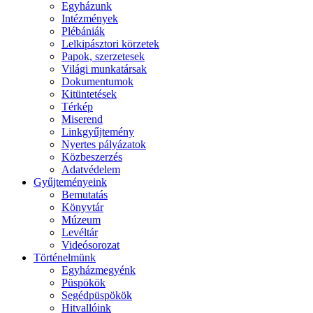
Egyházunk
Intézmények
Plébániák
Lelkipásztori körzetek
Papok, szerzetesek
Világi munkatársak
Dokumentumok
Kitüntetések
Térkép
Miserend
Linkgyűjtemény
Nyertes pályázatok
Közbeszerzés
Adatvédelem
Gyűjteményeink
Bemutatás
Könyvtár
Múzeum
Levéltár
Videósorozat
Történelmünk
Egyházmegyénk
Püspökök
Segédpüspökök
Hitvallóink