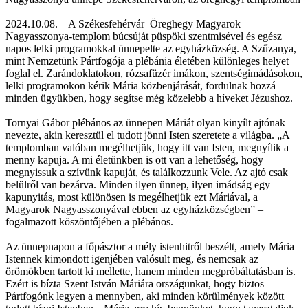
2024.10.08. – A Székesfehérvár–Öreghegy Magyarok
Nagyasszonya-templom búcsúját püspöki szentmisével és egész
napos lelki programokkal ünnepelte az egyházközség. A Szűzanya,
mint Nemzetünk Pártfogója a plébánia életében különleges helyet
foglal el. Zarándoklatokon, rózsafüzér imákon, szentségimádásokon,
lelki programokon kérik Mária közbenjárását, fordulnak hozzá
minden ügyükben, hogy segítse még közelebb a híveket Jézushoz.
Tornyai Gábor plébános az ünnepen Máriát olyan kinyílt ajtónak
nevezte, akin keresztül el tudott jönni Isten szeretete a világba. „A
templomban valóban megélhetjük, hogy itt van Isten, megnyílik a
menny kapuja. A mi életünkben is ott van a lehetőség, hogy
megnyissuk a szívünk kapuját, és találkozzunk Vele. Az ajtó csak
belülről van bezárva. Minden ilyen ünnep, ilyen imádság egy
kapunyitás, most különösen is megélhetjük ezt Máriával, a
Magyarok Nagyasszonyával ebben az egyházközségben” –
fogalmazott köszöntőjében a plébános.
Az ünnepnapon a főpásztor a mély istenhitről beszélt, amely Mária
Istennek kimondott igenjében valósult meg, és nemcsak az
örömökben tartott ki mellette, hanem minden megpróbáltatásban is.
Ezért is bízta Szent István Máriára országunkat, hogy biztos
Pártfogónk legyen a mennyben, aki minden körülmények között