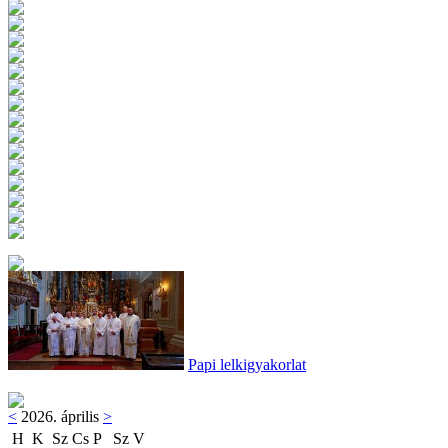
Papi lelkigyakorlat
<
2026. április
>
H
K
Sz
Cs
P
Sz
V