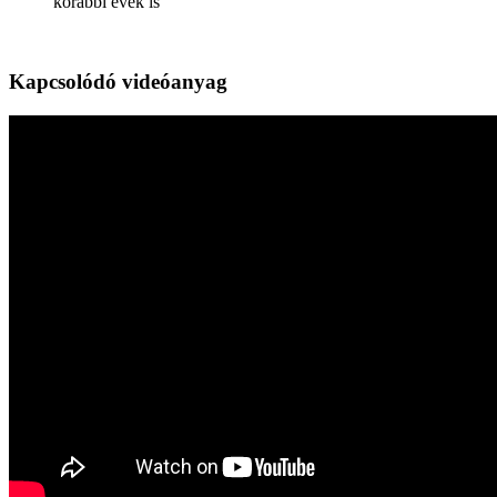
korábbi évek is
Kapcsolódó videóanyag