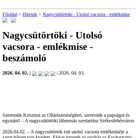
Főoldal
>
Híreink
>
Nagycsütörtöki - Utolsó vacsora - emlékmise
Nagycsütörtöki - Utolsó
vacsora - emlékmise
-
beszámoló
2026. 04. 02. |
| 2026. 04. 03.
Szeressük Krisztust az Oltáriszentségben, szeressük a papságot és
egymást! – A nagycsütörtöki lábmosás szertartása Székesfehérváron
2026.04.02. – A nagycsütörtök esti utolsó vacsora emlékmiséje a
szent három nap kezdete. Ekkor ünnepli az egyház az Eucharisztia