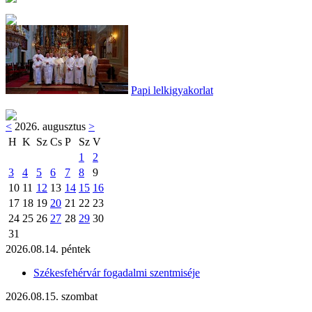
Papi lelkigyakorlat
<
2026. augusztus
>
H
K
Sz
Cs
P
Sz
V
1
2
3
4
5
6
7
8
9
10
11
12
13
14
15
16
17
18
19
20
21
22
23
24
25
26
27
28
29
30
31
2026.08.14. péntek
Székesfehérvár fogadalmi szentmiséje
2026.08.15. szombat