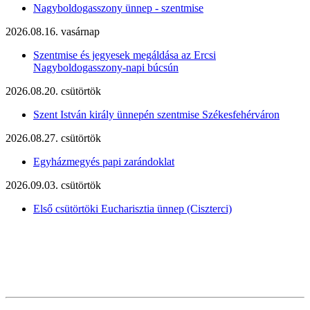
Nagyboldogasszony ünnep - szentmise
2026.08.16. vasárnap
Szentmise és jegyesek megáldása az Ercsi
Nagyboldogasszony-napi búcsún
2026.08.20. csütörtök
Szent István király ünnepén szentmise Székesfehérváron
2026.08.27. csütörtök
Egyházmegyés papi zarándoklat
2026.09.03. csütörtök
Első csütörtöki Eucharisztia ünnep (Ciszterci)