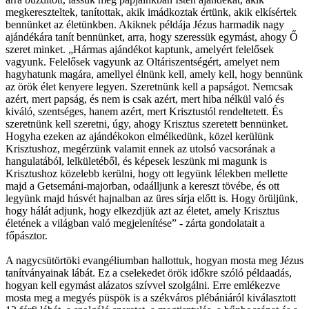
megkereszteltek, tanítottak, akik imádkoztak értünk, akik elkísértek
bennünket az életünkben. Akiknek példája Jézus harmadik nagy
ajándékára tanít bennünket, arra, hogy szeressük egymást, ahogy Ő
szeret minket. „Hármas ajándékot kaptunk, amelyért felelősek
vagyunk. Felelősek vagyunk az Oltáriszentségért, amelyet nem
hagyhatunk magára, amellyel élnünk kell, amely kell, hogy bennünk
az örök élet kenyere legyen. Szeretnünk kell a papságot. Nemcsak
azért, mert papság, és nem is csak azért, mert hiba nélkül való és
kiváló, szentséges, hanem azért, mert Krisztustól rendeltetett. És
szeretnünk kell szeretni, úgy, ahogy Krisztus szeretett bennünket.
Hogyha ezeken az ajándékokon elmélkedünk, közel kerülünk
Krisztushoz, megérzünk valamit ennek az utolsó vacsorának a
hangulatából, lelkületéből, és képesek leszünk mi magunk is
Krisztushoz közelebb kerülni, hogy ott legyünk lélekben mellette
majd a Getsemáni-majorban, odaálljunk a kereszt tövébe, és ott
legyünk majd húsvét hajnalban az üres sírja előtt is. Hogy örüljünk,
hogy hálát adjunk, hogy elkezdjük azt az életet, amely Krisztus
életének a világban való megjelenítése” - zárta gondolatait a
főpásztor.
A nagycsütörtöki evangéliumban hallottuk, hogyan mosta meg Jézus
tanítványainak lábát. Ez a cselekedet örök időkre szóló példaadás,
hogyan kell egymást alázatos szívvel szolgálni. Erre emlékezve
mosta meg a megyés püspök is a székváros plébániáról kiválasztott