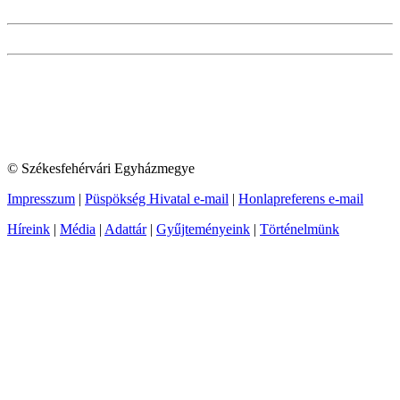
© Székesfehérvári Egyházmegye
Impresszum
|
Püspökség Hivatal e-mail
|
Honlapreferens e-mail
Híreink
|
Média
|
Adattár
|
Gyűjteményeink
|
Történelmünk