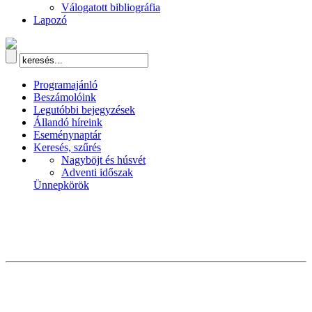
Válogatott bibliográfia
Lapozó
Programajánló
Beszámolóink
Legutóbbi bejegyzések
Állandó híreink
Eseménynaptár
Keresés, szűrés
Nagyböjt és húsvét
Adventi időszak
Ünnepkörök