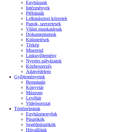
Egyházunk
Intézmények
Plébániák
Lelkipásztori körzetek
Papok, szerzetesek
Világi munkatársak
Dokumentumok
Kitüntetések
Térkép
Miserend
Linkgyűjtemény
Nyertes pályázatok
Közbeszerzés
Adatvédelem
Gyűjteményeink
Bemutatás
Könyvtár
Múzeum
Levéltár
Videósorozat
Történelmünk
Egyházmegyénk
Püspökök
Segédpüspökök
Hitvallóink