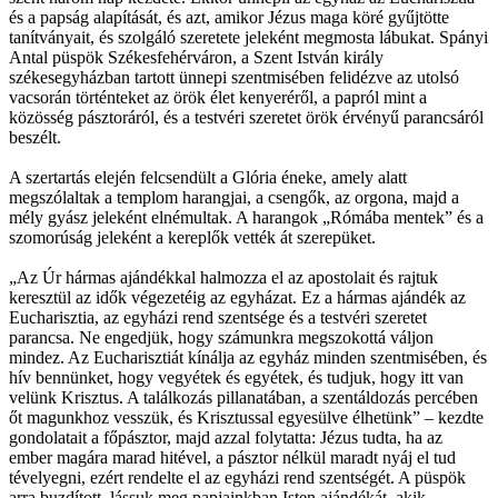
és a papság alapítását, és azt, amikor Jézus maga köré gyűjtötte
tanítványait, és szolgáló szeretete jeleként megmosta lábukat. Spányi
Antal püspök Székesfehérváron, a Szent István király
székesegyházban tartott ünnepi szentmisében felidézve az utolsó
vacsorán történteket az örök élet kenyeréről, a papról mint a
közösség pásztoráról, és a testvéri szeretet örök érvényű parancsáról
beszélt.
A szertartás elején felcsendült a Glória éneke, amely alatt
megszólaltak a templom harangjai, a csengők, az orgona, majd a
mély gyász jeleként elnémultak. A harangok „Rómába mentek” és a
szomorúság jeleként a kereplők vették át szerepüket.
„Az Úr hármas ajándékkal halmozza el az apostolait és rajtuk
keresztül az idők végezetéig az egyházat. Ez a hármas ajándék az
Eucharisztia, az egyházi rend szentsége és a testvéri szeretet
parancsa. Ne engedjük, hogy számunkra megszokottá váljon
mindez. Az Eucharisztiát kínálja az egyház minden szentmisében, és
hív bennünket, hogy vegyétek és egyétek, és tudjuk, hogy itt van
velünk Krisztus. A találkozás pillanatában, a szentáldozás percében
őt magunkhoz vesszük, és Krisztussal egyesülve élhetünk” – kezdte
gondolatait a főpásztor, majd azzal folytatta: Jézus tudta, ha az
ember magára marad hitével, a pásztor nélkül maradt nyáj el tud
tévelyegni, ezért rendelte el az egyházi rend szentségét. A püspök
arra buzdított, lássuk meg papjainkban Isten ajándékát, akik