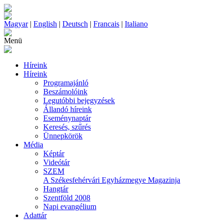
Magyar
|
English
|
Deutsch
|
Francais
|
Italiano
Menü
Híreink
Híreink
Programajánló
Beszámolóink
Legutóbbi bejegyzések
Állandó híreink
Eseménynaptár
Keresés, szűrés
Ünnepkörök
Média
Képtár
Videótár
SZEM
A Székesfehérvári Egyházmegye Magazinja
Hangtár
Szentföld 2008
Napi evangélium
Adattár