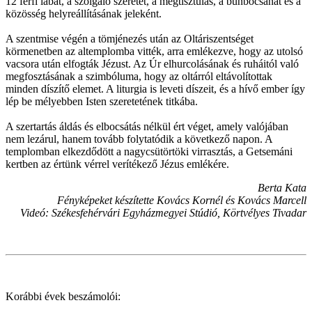
12 férfi lábát, a szolgáló szeretet, a megtisztulás, a bűnbocsánat és a
közösség helyreállításának jeleként.
A szentmise végén a tömjénezés után az Oltáriszentséget
körmenetben az altemplomba vitték, arra emlékezve, hogy az utolsó
vacsora után elfogták Jézust. Az Úr elhurcolásának és ruháitól való
megfosztásának a szimbóluma, hogy az oltárról eltávolítottak
minden díszítő elemet. A liturgia is leveti díszeit, és a hívő ember így
lép be mélyebben Isten szeretetének titkába.
A szertartás áldás és elbocsátás nélkül ért véget, amely valójában
nem lezárul, hanem tovább folytatódik a következő napon. A
templomban elkezdődött a nagycsütörtöki virrasztás, a Getsemáni
kertben az értünk vérrel verítékező Jézus emlékére.
Berta Kata
Fényképeket készítette Kovács Kornél és Kovács Marcell
Videó: Székesfehérvári Egyházmegyei Stúdió, Körtvélyes Tivadar
Korábbi évek beszámolói: