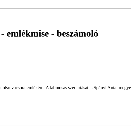
 - emlékmise
- beszámoló
utolsó vacsora emlékére. A lábmosás szertartását is Spányi Antal megyés