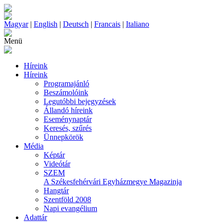
Magyar
|
English
|
Deutsch
|
Francais
|
Italiano
Menü
Híreink
Híreink
Programajánló
Beszámolóink
Legutóbbi bejegyzések
Állandó híreink
Eseménynaptár
Keresés, szűrés
Ünnepkörök
Média
Képtár
Videótár
SZEM
A Székesfehérvári Egyházmegye Magazinja
Hangtár
Szentföld 2008
Napi evangélium
Adattár