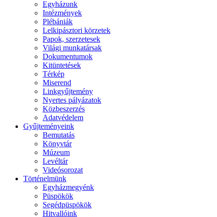
Egyházunk
Intézmények
Plébániák
Lelkipásztori körzetek
Papok, szerzetesek
Világi munkatársak
Dokumentumok
Kitüntetések
Térkép
Miserend
Linkgyűjtemény
Nyertes pályázatok
Közbeszerzés
Adatvédelem
Gyűjteményeink
Bemutatás
Könyvtár
Múzeum
Levéltár
Videósorozat
Történelmünk
Egyházmegyénk
Püspökök
Segédpüspökök
Hitvallóink