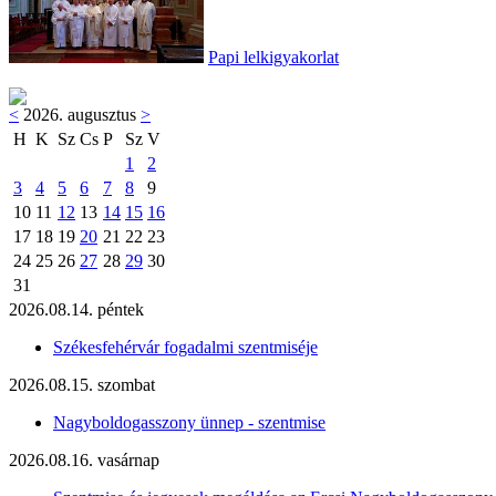
Papi lelkigyakorlat
<
2026. augusztus
>
H
K
Sz
Cs
P
Sz
V
1
2
3
4
5
6
7
8
9
10
11
12
13
14
15
16
17
18
19
20
21
22
23
24
25
26
27
28
29
30
31
2026.08.14. péntek
Székesfehérvár fogadalmi szentmiséje
2026.08.15. szombat
Nagyboldogasszony ünnep - szentmise
2026.08.16. vasárnap