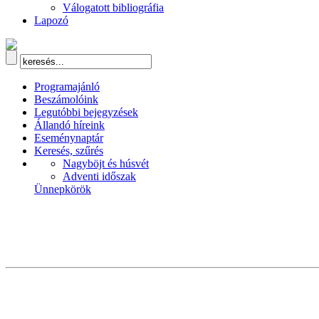
Válogatott bibliográfia
Lapozó
Programajánló
Beszámolóink
Legutóbbi bejegyzések
Állandó híreink
Eseménynaptár
Keresés, szűrés
Nagyböjt és húsvét
Adventi időszak
Ünnepkörök