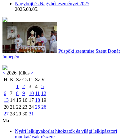
Nagyböjt és Nagyhét eseményei 2025
2025.03.05.
Püspöki szentmise Szent Donát
ünnepén
<
2026. július
>
H
K
Sz
Cs
P
Sz
V
1
2
3
4
5
6
7
8
9
10
11
12
13
14
15
16
17
18
19
20
21
22
23
24
25
26
27
28
29
30
31
Ma
Nyári lelkigyakorlat hitoktatók és világi lelkipásztori
munkatársak részére