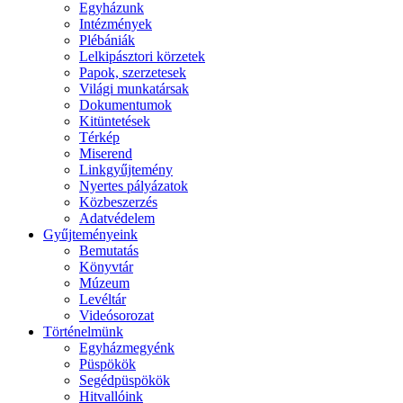
Egyházunk
Intézmények
Plébániák
Lelkipásztori körzetek
Papok, szerzetesek
Világi munkatársak
Dokumentumok
Kitüntetések
Térkép
Miserend
Linkgyűjtemény
Nyertes pályázatok
Közbeszerzés
Adatvédelem
Gyűjteményeink
Bemutatás
Könyvtár
Múzeum
Levéltár
Videósorozat
Történelmünk
Egyházmegyénk
Püspökök
Segédpüspökök
Hitvallóink