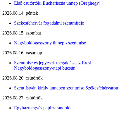
Első csütörtöki Eucharisztia ünnep (Öreghegy)
2026.08.14. péntek
Székesfehérvár fogadalmi szentmiséje
2026.08.15. szombat
Nagyboldogasszony ünnep - szentmise
2026.08.16. vasárnap
Szentmise és jegyesek megáldása az Ercsi
Nagyboldogasszony-napi búcsún
2026.08.20. csütörtök
Szent István király ünnepén szentmise Székesfehérváron
2026.08.27. csütörtök
Egyházmegyés papi zarándoklat