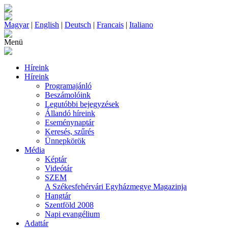
Magyar
|
English
|
Deutsch
|
Francais
|
Italiano
Menü
Híreink
Híreink
Programajánló
Beszámolóink
Legutóbbi bejegyzések
Állandó híreink
Eseménynaptár
Keresés, szűrés
Ünnepkörök
Média
Képtár
Videótár
SZEM
A Székesfehérvári Egyházmegye Magazinja
Hangtár
Szentföld 2008
Napi evangélium
Adattár