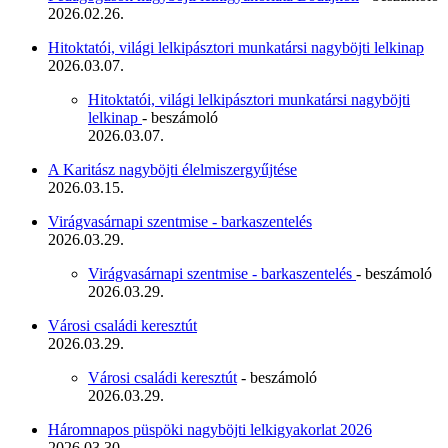
2026.02.26.
Hitoktatói, világi lelkipásztori munkatársi nagyböjti lelkinap
2026.03.07.
Hitoktatói, világi lelkipásztori munkatársi nagyböjti
lelkinap
- beszámoló
2026.03.07.
A Karitász nagyböjti élelmiszergyűjtése
2026.03.15.
Virágvasárnapi szentmise - barkaszentelés
2026.03.29.
Virágvasárnapi szentmise - barkaszentelés
- beszámoló
2026.03.29.
Városi családi keresztút
2026.03.29.
Városi családi keresztút
- beszámoló
2026.03.29.
Háromnapos püspöki nagyböjti lelkigyakorlat 2026
2026.03.30.