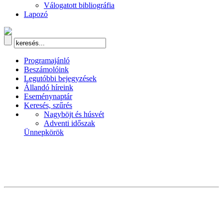
Válogatott bibliográfia
Lapozó
Programajánló
Beszámolóink
Legutóbbi bejegyzések
Állandó híreink
Eseménynaptár
Keresés, szűrés
Nagyböjt és húsvét
Adventi időszak
Ünnepkörök