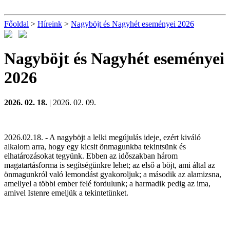
Főoldal
>
Híreink
>
Nagyböjt és Nagyhét eseményei 2026
Nagyböjt és Nagyhét eseményei
2026
2026. 02. 18.
| 2026. 02. 09.
2026.02.18. - A nagyböjt a lelki megújulás ideje, ezért kiváló
alkalom arra, hogy egy kicsit önmagunkba tekintsünk és
elhatározásokat tegyünk. Ebben az időszakban három
magatartásforma is segítségünkre lehet; az első a böjt, ami által az
önmagunkról való lemondást gyakoroljuk; a második az alamizsna,
amellyel a többi ember felé fordulunk; a harmadik pedig az ima,
amivel Istenre emeljük a tekintetünket.