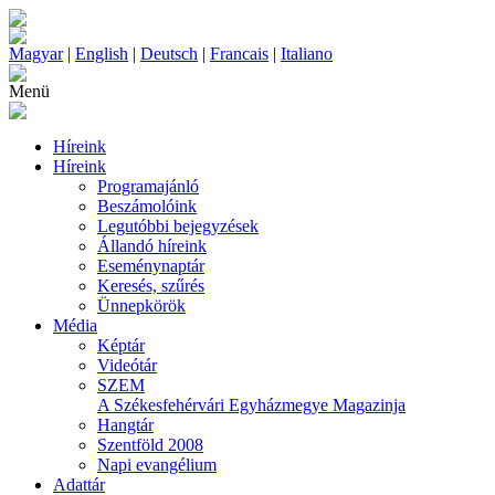
Magyar
|
English
|
Deutsch
|
Francais
|
Italiano
Menü
Híreink
Híreink
Programajánló
Beszámolóink
Legutóbbi bejegyzések
Állandó híreink
Eseménynaptár
Keresés, szűrés
Ünnepkörök
Média
Képtár
Videótár
SZEM
A Székesfehérvári Egyházmegye Magazinja
Hangtár
Szentföld 2008
Napi evangélium
Adattár