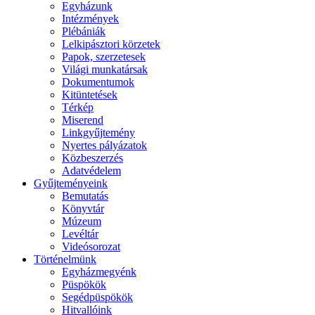
Egyházunk
Intézmények
Plébániák
Lelkipásztori körzetek
Papok, szerzetesek
Világi munkatársak
Dokumentumok
Kitüntetések
Térkép
Miserend
Linkgyűjtemény
Nyertes pályázatok
Közbeszerzés
Adatvédelem
Gyűjteményeink
Bemutatás
Könyvtár
Múzeum
Levéltár
Videósorozat
Történelmünk
Egyházmegyénk
Püspökök
Segédpüspökök
Hitvallóink