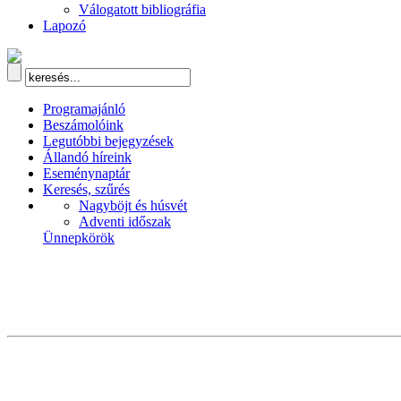
Válogatott bibliográfia
Lapozó
Programajánló
Beszámolóink
Legutóbbi bejegyzések
Állandó híreink
Eseménynaptár
Keresés, szűrés
Nagyböjt és húsvét
Adventi időszak
Ünnepkörök