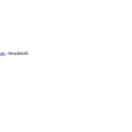
inap
- beszámoló