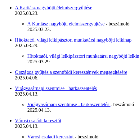
A Karitász nagyböjti élelmiszergyűjtése
2025.03.23.
A Karitász nagyböjti élelmiszergyűjtése
- beszámoló
2025.03.23.
Hitoktatói, világi lelkipásztori munkatársi nagyböjti lelkinap
2025.03.29.
Hitoktatói, világi lelkipásztori munkatársi nagyböjti lelk
2025.03.29.
Országos gyűjtés a szentföldi keresztények megsegítésére
2025.04.06.
Virágvasárnapi szentmise - barkaszentelés
2025.04.13.
Virágvasárnapi szentmise - barkaszentelés
- beszámoló
2025.04.13.
Városi családi keresztút
2025.04.13.
Városi családi keresztút
- beszámoló