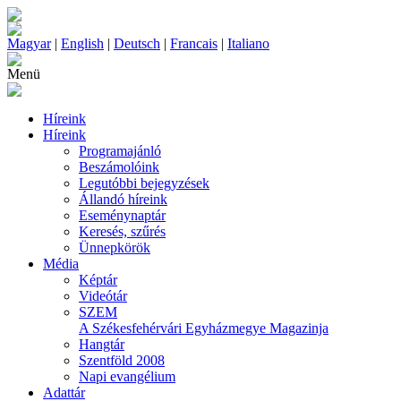
Magyar
|
English
|
Deutsch
|
Francais
|
Italiano
Menü
Híreink
Híreink
Programajánló
Beszámolóink
Legutóbbi bejegyzések
Állandó híreink
Eseménynaptár
Keresés, szűrés
Ünnepkörök
Média
Képtár
Videótár
SZEM
A Székesfehérvári Egyházmegye Magazinja
Hangtár
Szentföld 2008
Napi evangélium
Adattár