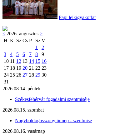
Papi lelkigyakorlat
<
2026. augusztus
>
H
K
Sz
Cs
P
Sz
V
1
2
3
4
5
6
7
8
9
10
11
12
13
14
15
16
17
18
19
20
21
22
23
24
25
26
27
28
29
30
31
2026.08.14. péntek
Székesfehérvár fogadalmi szentmiséje
2026.08.15. szombat
Nagyboldogasszony ünnep - szentmise
2026.08.16. vasárnap