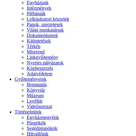
Egyházunk
Intézmények
Plébániák
Lelkipásztori körzetek
Papok, szerzetesek
Világi munkatársak
Dokumentumok
Kitüntetések
Térkép
Miserend
Linkgyűjtemény
Nyertes pályázatok
Közbeszerzés
Adatvédelem
Gyűjteményeink
Bemutatás
Könyvtár
Múzeum
Levéltár
Videósorozat
Történelmünk
Egyházmegyénk
Püspökök
Segédpüspökök
Hitvallóink