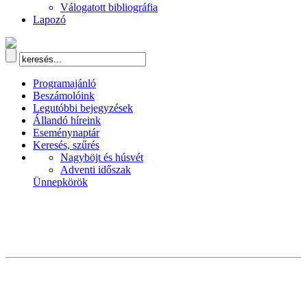
Válogatott bibliográfia
Lapozó
Programajánló
Beszámolóink
Legutóbbi bejegyzések
Állandó híreink
Eseménynaptár
Keresés, szűrés
Nagyböjt és húsvét
Adventi időszak
Ünnepkörök