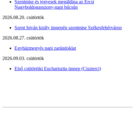
Szentmise és jegyesek megáldása az Ercsi
Nagyboldogasszony-napi búcsún
2026.08.20. csütörtök
Szent István király ünnepén szentmise Székesfehérváron
2026.08.27. csütörtök
Egyházmegyés papi zarándoklat
2026.09.03. csütörtök
Első csütörtöki Eucharisztia ünnep (Ciszterci)