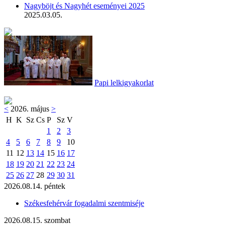
Nagyböjt és Nagyhét eseményei 2025
2025.03.05.
Papi lelkigyakorlat
<
2026. május
>
H
K
Sz
Cs
P
Sz
V
1
2
3
4
5
6
7
8
9
10
11
12
13
14
15
16
17
18
19
20
21
22
23
24
25
26
27
28
29
30
31
2026.08.14. péntek
Székesfehérvár fogadalmi szentmiséje
2026.08.15. szombat