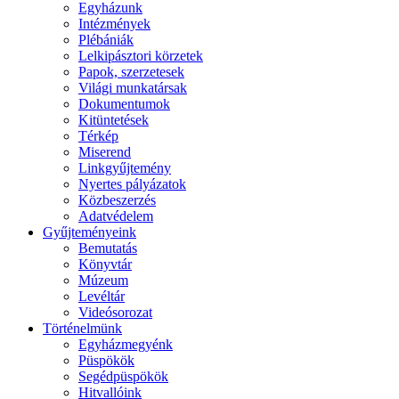
Egyházunk
Intézmények
Plébániák
Lelkipásztori körzetek
Papok, szerzetesek
Világi munkatársak
Dokumentumok
Kitüntetések
Térkép
Miserend
Linkgyűjtemény
Nyertes pályázatok
Közbeszerzés
Adatvédelem
Gyűjteményeink
Bemutatás
Könyvtár
Múzeum
Levéltár
Videósorozat
Történelmünk
Egyházmegyénk
Püspökök
Segédpüspökök
Hitvallóink