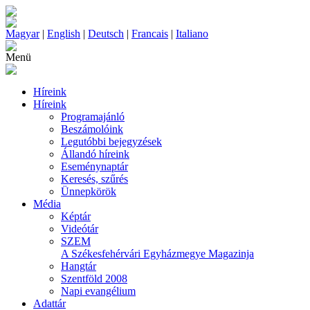
Magyar
|
English
|
Deutsch
|
Francais
|
Italiano
Menü
Híreink
Híreink
Programajánló
Beszámolóink
Legutóbbi bejegyzések
Állandó híreink
Eseménynaptár
Keresés, szűrés
Ünnepkörök
Média
Képtár
Videótár
SZEM
A Székesfehérvári Egyházmegye Magazinja
Hangtár
Szentföld 2008
Napi evangélium
Adattár