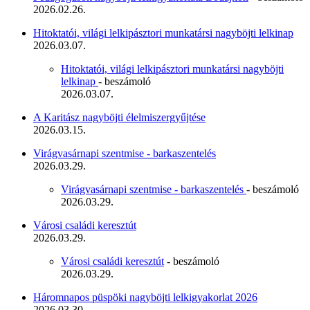
2026.02.26.
Hitoktatói, világi lelkipásztori munkatársi nagyböjti lelkinap
2026.03.07.
Hitoktatói, világi lelkipásztori munkatársi nagyböjti
lelkinap
- beszámoló
2026.03.07.
A Karitász nagyböjti élelmiszergyűjtése
2026.03.15.
Virágvasárnapi szentmise - barkaszentelés
2026.03.29.
Virágvasárnapi szentmise - barkaszentelés
- beszámoló
2026.03.29.
Városi családi keresztút
2026.03.29.
Városi családi keresztút
- beszámoló
2026.03.29.
Háromnapos püspöki nagyböjti lelkigyakorlat 2026
2026.03.30.