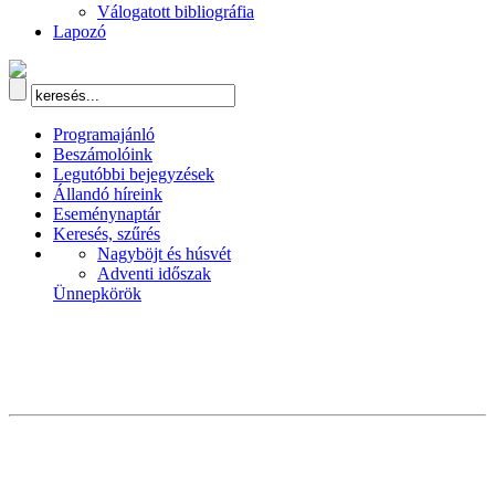
Válogatott bibliográfia
Lapozó
Programajánló
Beszámolóink
Legutóbbi bejegyzések
Állandó híreink
Eseménynaptár
Keresés, szűrés
Nagyböjt és húsvét
Adventi időszak
Ünnepkörök