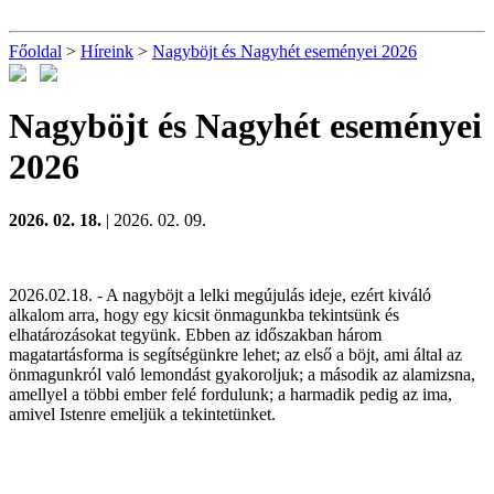
Főoldal
>
Híreink
>
Nagyböjt és Nagyhét eseményei 2026
Nagyböjt és Nagyhét eseményei
2026
2026. 02. 18.
| 2026. 02. 09.
2026.02.18. - A nagyböjt a lelki megújulás ideje, ezért kiváló
alkalom arra, hogy egy kicsit önmagunkba tekintsünk és
elhatározásokat tegyünk. Ebben az időszakban három
magatartásforma is segítségünkre lehet; az első a böjt, ami által az
önmagunkról való lemondást gyakoroljuk; a második az alamizsna,
amellyel a többi ember felé fordulunk; a harmadik pedig az ima,
amivel Istenre emeljük a tekintetünket.