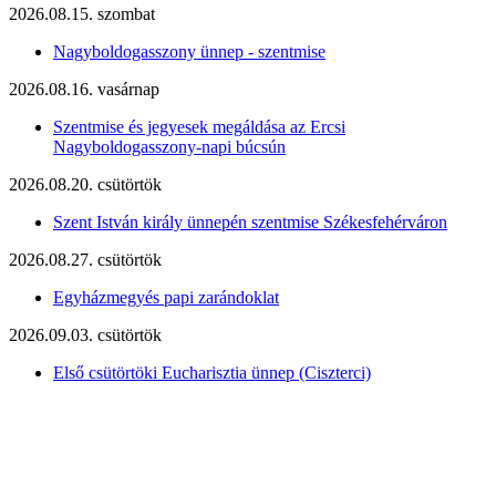
2026.08.15. szombat
Nagyboldogasszony ünnep - szentmise
2026.08.16. vasárnap
Szentmise és jegyesek megáldása az Ercsi
Nagyboldogasszony-napi búcsún
2026.08.20. csütörtök
Szent István király ünnepén szentmise Székesfehérváron
2026.08.27. csütörtök
Egyházmegyés papi zarándoklat
2026.09.03. csütörtök
Első csütörtöki Eucharisztia ünnep (Ciszterci)