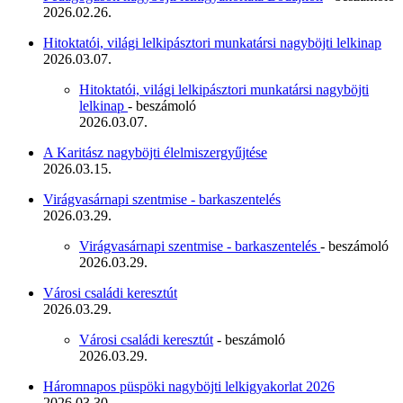
2026.02.26.
Hitoktatói, világi lelkipásztori munkatársi nagyböjti lelkinap
2026.03.07.
Hitoktatói, világi lelkipásztori munkatársi nagyböjti
lelkinap
- beszámoló
2026.03.07.
A Karitász nagyböjti élelmiszergyűjtése
2026.03.15.
Virágvasárnapi szentmise - barkaszentelés
2026.03.29.
Virágvasárnapi szentmise - barkaszentelés
- beszámoló
2026.03.29.
Városi családi keresztút
2026.03.29.
Városi családi keresztút
- beszámoló
2026.03.29.
Háromnapos püspöki nagyböjti lelkigyakorlat 2026
2026.03.30.