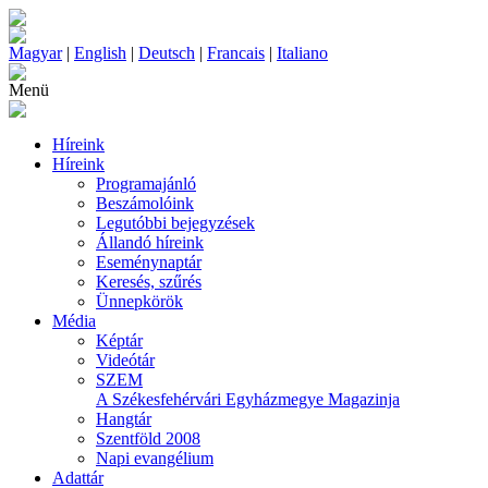
Magyar
|
English
|
Deutsch
|
Francais
|
Italiano
Menü
Híreink
Híreink
Programajánló
Beszámolóink
Legutóbbi bejegyzések
Állandó híreink
Eseménynaptár
Keresés, szűrés
Ünnepkörök
Média
Képtár
Videótár
SZEM
A Székesfehérvári Egyházmegye Magazinja
Hangtár
Szentföld 2008
Napi evangélium
Adattár