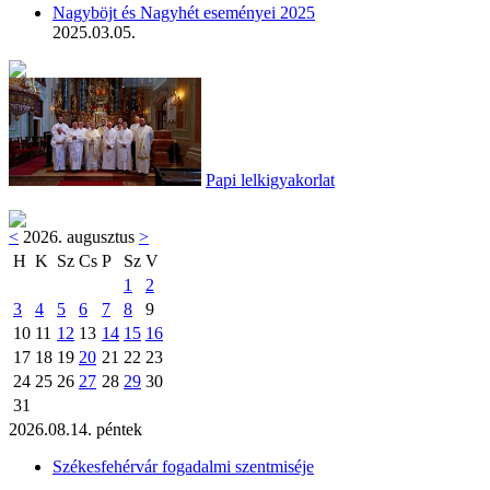
Nagyböjt és Nagyhét eseményei 2025
2025.03.05.
Papi lelkigyakorlat
<
2026. augusztus
>
H
K
Sz
Cs
P
Sz
V
1
2
3
4
5
6
7
8
9
10
11
12
13
14
15
16
17
18
19
20
21
22
23
24
25
26
27
28
29
30
31
2026.08.14. péntek
Székesfehérvár fogadalmi szentmiséje