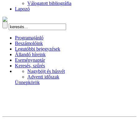
Válogatott bibliográfia
Lapozó
Programajánló
Beszámolóink
Legutóbbi bejegyzések
Állandó híreink
Eseménynaptár
Keresés, szűrés
Nagyböjt és húsvét
Adventi időszak
Ünnepkörök