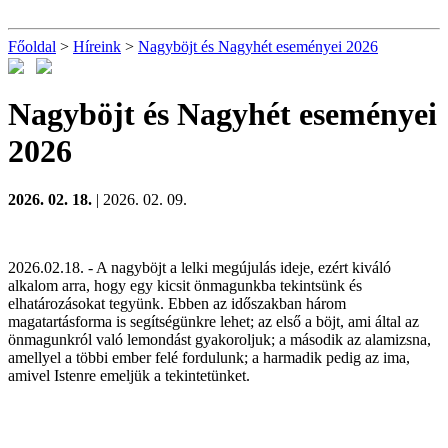
Főoldal
>
Híreink
>
Nagyböjt és Nagyhét eseményei 2026
Nagyböjt és Nagyhét eseményei
2026
2026. 02. 18.
| 2026. 02. 09.
2026.02.18. - A nagyböjt a lelki megújulás ideje, ezért kiváló
alkalom arra, hogy egy kicsit önmagunkba tekintsünk és
elhatározásokat tegyünk. Ebben az időszakban három
magatartásforma is segítségünkre lehet; az első a böjt, ami által az
önmagunkról való lemondást gyakoroljuk; a második az alamizsna,
amellyel a többi ember felé fordulunk; a harmadik pedig az ima,
amivel Istenre emeljük a tekintetünket.