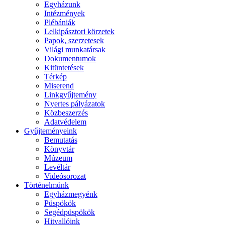
Egyházunk
Intézmények
Plébániák
Lelkipásztori körzetek
Papok, szerzetesek
Világi munkatársak
Dokumentumok
Kitüntetések
Térkép
Miserend
Linkgyűjtemény
Nyertes pályázatok
Közbeszerzés
Adatvédelem
Gyűjteményeink
Bemutatás
Könyvtár
Múzeum
Levéltár
Videósorozat
Történelmünk
Egyházmegyénk
Püspökök
Segédpüspökök
Hitvallóink