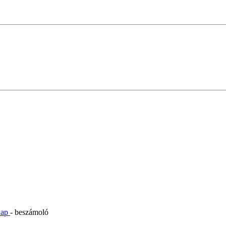
inap
- beszámoló