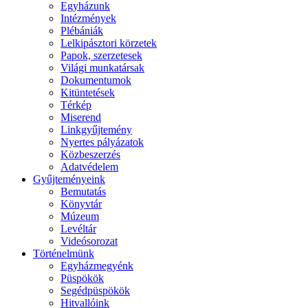
Egyházunk
Intézmények
Plébániák
Lelkipásztori körzetek
Papok, szerzetesek
Világi munkatársak
Dokumentumok
Kitüntetések
Térkép
Miserend
Linkgyűjtemény
Nyertes pályázatok
Közbeszerzés
Adatvédelem
Gyűjteményeink
Bemutatás
Könyvtár
Múzeum
Levéltár
Videósorozat
Történelmünk
Egyházmegyénk
Püspökök
Segédpüspökök
Hitvallóink