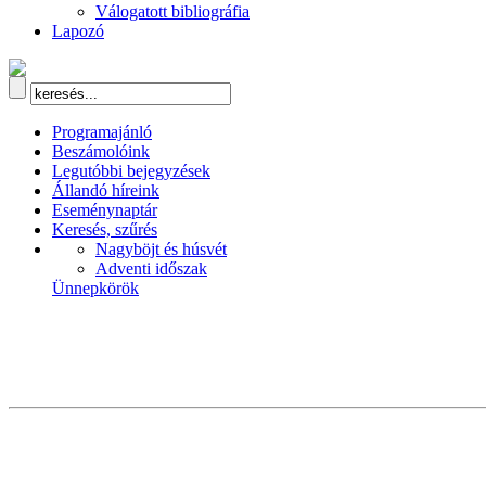
Válogatott bibliográfia
Lapozó
Programajánló
Beszámolóink
Legutóbbi bejegyzések
Állandó híreink
Eseménynaptár
Keresés, szűrés
Nagyböjt és húsvét
Adventi időszak
Ünnepkörök