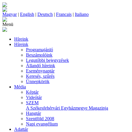
Magyar
|
English
|
Deutsch
|
Francais
|
Italiano
Menü
Híreink
Híreink
Programajánló
Beszámolóink
Legutóbbi bejegyzések
Állandó híreink
Eseménynaptár
Keresés, szűrés
Ünnepkörök
Média
Képtár
Videótár
SZEM
A Székesfehérvári Egyházmegye Magazinja
Hangtár
Szentföld 2008
Napi evangélium
Adattár