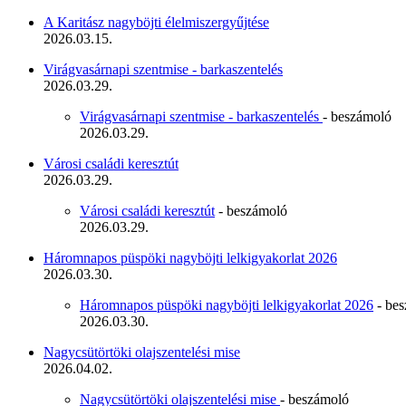
A Karitász nagyböjti élelmiszergyűjtése
2026.03.15.
Virágvasárnapi szentmise - barkaszentelés
2026.03.29.
Virágvasárnapi szentmise - barkaszentelés
- beszámoló
2026.03.29.
Városi családi keresztút
2026.03.29.
Városi családi keresztút
- beszámoló
2026.03.29.
Háromnapos püspöki nagyböjti lelkigyakorlat 2026
2026.03.30.
Háromnapos püspöki nagyböjti lelkigyakorlat 2026
- be
2026.03.30.
Nagycsütörtöki olajszentelési mise
2026.04.02.
Nagycsütörtöki olajszentelési mise
- beszámoló