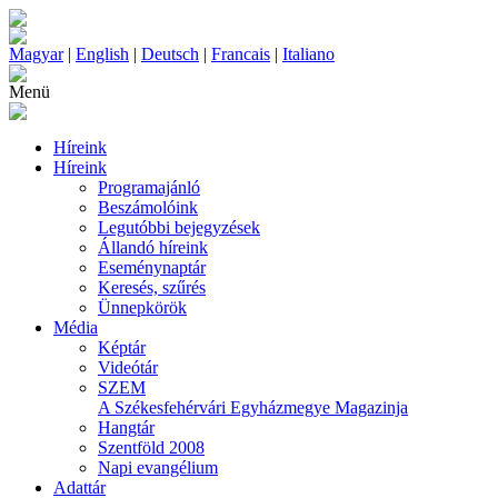
Magyar
|
English
|
Deutsch
|
Francais
|
Italiano
Menü
Híreink
Híreink
Programajánló
Beszámolóink
Legutóbbi bejegyzések
Állandó híreink
Eseménynaptár
Keresés, szűrés
Ünnepkörök
Média
Képtár
Videótár
SZEM
A Székesfehérvári Egyházmegye Magazinja
Hangtár
Szentföld 2008
Napi evangélium
Adattár