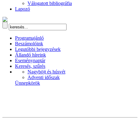
Válogatott bibliográfia
Lapozó
Programajánló
Beszámolóink
Legutóbbi bejegyzések
Állandó híreink
Eseménynaptár
Keresés, szűrés
Nagyböjt és húsvét
Adventi időszak
Ünnepkörök