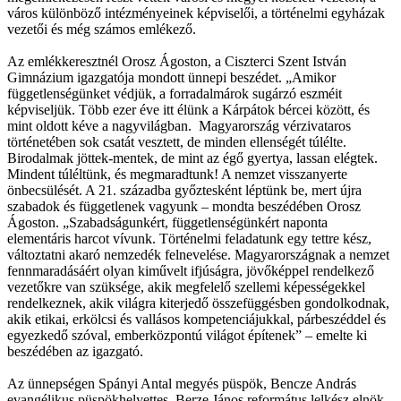
város különböző intézményeinek képviselői, a történelmi egyházak
vezetői és még számos emlékező.
Az emlékkeresztnél Orosz Ágoston, a Ciszterci Szent István
Gimnázium igazgatója mondott ünnepi beszédet. „Amikor
függetlenségünket védjük, a forradalmárok sugárzó eszméit
képviseljük. Több ezer éve itt élünk a Kárpátok bércei között, és
mint oldott kéve a nagyvilágban. Magyarország vérzivataros
történetében sok csatát vesztett, de minden ellenségét túlélte.
Birodalmak jöttek-mentek, de mint az égő gyertya, lassan elégtek.
Mindent túléltünk, és megmaradtunk! A nemzet visszanyerte
önbecsülését. A 21. századba győztesként léptünk be, mert újra
szabadok és függetlenek vagyunk – mondta beszédében Orosz
Ágoston. „Szabadságunkért, függetlenségünkért naponta
elementáris harcot vívunk. Történelmi feladatunk egy tettre kész,
változtatni akaró nemzedék felnevelése. Magyarországnak a nemzet
fennmaradásáért olyan kiművelt ifjúságra, jövőképpel rendelkező
vezetőkre van szüksége, akik megfelelő szellemi képességekkel
rendelkeznek, akik világra kiterjedő összefüggésben gondolkodnak,
akik etikai, erkölcsi és vallásos kompetenciájukkal, párbeszéddel és
egyezkedő szóval, emberközpontú világot építenek” – emelte ki
beszédében az igazgató.
Az ünnepségen Spányi Antal megyés püspök, Bencze András
evangélikus püspökhelyettes, Berze János református lelkész elnök