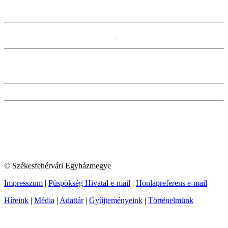
© Székesfehérvári Egyházmegye
Impresszum
|
Püspökség Hivatal e-mail
|
Honlapreferens e-mail
Híreink
|
Média
|
Adattár
|
Gyűjteményeink
|
Történelmünk