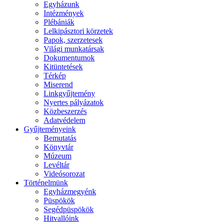
Egyházunk
Intézmények
Plébániák
Lelkipásztori körzetek
Papok, szerzetesek
Világi munkatársak
Dokumentumok
Kitüntetések
Térkép
Miserend
Linkgyűjtemény
Nyertes pályázatok
Közbeszerzés
Adatvédelem
Gyűjteményeink
Bemutatás
Könyvtár
Múzeum
Levéltár
Videósorozat
Történelmünk
Egyházmegyénk
Püspökök
Segédpüspökök
Hitvallóink