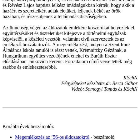
és Révész Lajos baptista lelkész imádságukban kérték, hogy akik a
hazáért és szeretteikért adták életüket, leljenek békét az örök
hazában, és részesüljenek a feltámadás dicsőségében.
Az ünnepség végén az áldozatok emlékére koszorúkat helyeztek el,
együttérzésüket és tiszteletüket kifejezve a történelmi egyházak
képviselői, a közéleti vezetők, valamint civil szervezetek és az
emlékező hozzátartozók. A megemlékezést, melyen a Szent Imre
Általános Iskola tanulói is részt vettek, Kremnitzky Gézának, a
Hungarikum együttes vezetőjének énekei és Baráth Eszter
előadásában Jankovich Ferenc: Forradalom című verse tették még
szebbé és emlékezetesebbé.
KSchN
Fényképeket készítette dr. Berta Gábor
Videó: Somogyi Tamás és KSchN
Korábbi évek beszámolói:
Megemlékezés az ’56-os áldozatokról
- beszámoló