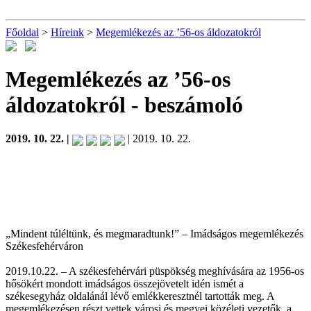
Főoldal
>
Híreink
>
Megemlékezés az ’56-os áldozatokról
Megemlékezés az ’56-os
áldozatokról
- beszámoló
2019. 10. 22. |
| 2019. 10. 22.
„Mindent túléltünk, és megmaradtunk!” – Imádságos megemlékezés
Székesfehérváron
2019.10.22. – A székesfehérvári püspökség meghívására az 1956-os
hősökért mondott imádságos összejövetelt idén ismét a
székesegyház oldalánál lévő emlékkeresztnél tartották meg. A
megemlékezésen részt vettek városi és megyei közéleti vezetők, a