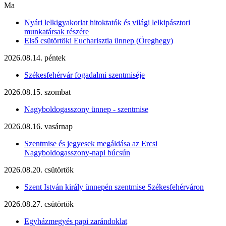
Ma
Nyári lelkigyakorlat hitoktatók és világi lelkipásztori
munkatársak részére
Első csütörtöki Eucharisztia ünnep (Öreghegy)
2026.08.14. péntek
Székesfehérvár fogadalmi szentmiséje
2026.08.15. szombat
Nagyboldogasszony ünnep - szentmise
2026.08.16. vasárnap
Szentmise és jegyesek megáldása az Ercsi
Nagyboldogasszony-napi búcsún
2026.08.20. csütörtök
Szent István király ünnepén szentmise Székesfehérváron
2026.08.27. csütörtök
Egyházmegyés papi zarándoklat