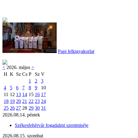
Papi lelkigyakorlat
<
2026. május
>
H
K
Sz
Cs
P
Sz
V
1
2
3
4
5
6
7
8
9
10
11
12
13
14
15
16
17
18
19
20
21
22
23
24
25
26
27
28
29
30
31
2026.08.14. péntek
Székesfehérvár fogadalmi szentmiséje
2026.08.15. szombat