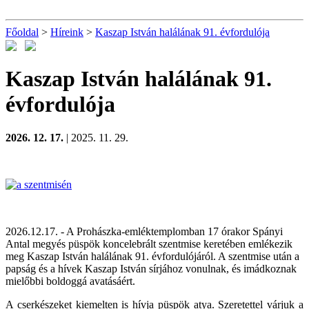
Főoldal
>
Híreink
>
Kaszap István halálának 91. évfordulója
Kaszap István halálának 91.
évfordulója
2026. 12. 17.
| 2025. 11. 29.
2026.12.17. - A Prohászka-emléktemplomban
17 órakor
Spányi
Antal megyés püspök koncelebrált szentmise keretében emlékezik
meg Kaszap István halálának 91. évfordulójáról. A szentmise után a
papság és a hívek Kaszap István sírjához vonulnak, és imádkoznak
mielőbbi boldoggá avatásáért.
A cserkészeket kiemelten is hívja püspök atya. Szeretettel várjuk a