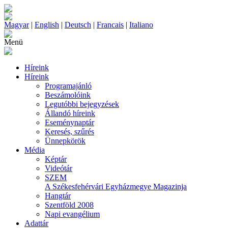
Magyar
|
English
|
Deutsch
|
Francais
|
Italiano
Menü
Híreink
Híreink
Programajánló
Beszámolóink
Legutóbbi bejegyzések
Állandó híreink
Eseménynaptár
Keresés, szűrés
Ünnepkörök
Média
Képtár
Videótár
SZEM
A Székesfehérvári Egyházmegye Magazinja
Hangtár
Szentföld 2008
Napi evangélium
Adattár