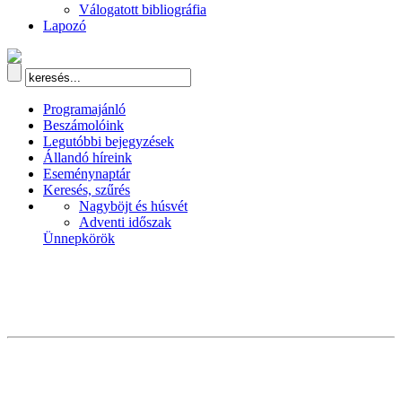
Válogatott bibliográfia
Lapozó
Programajánló
Beszámolóink
Legutóbbi bejegyzések
Állandó híreink
Eseménynaptár
Keresés, szűrés
Nagyböjt és húsvét
Adventi időszak
Ünnepkörök