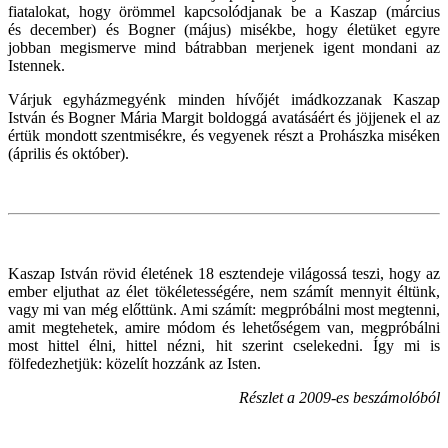
fiatalokat, hogy örömmel kapcsolódjanak be a Kaszap (március
és december) és Bogner (május) misékbe, hogy életüket egyre
jobban megismerve mind bátrabban merjenek igent mondani az
Istennek.
Várjuk egyházmegyénk minden hívőjét imádkozzanak Kaszap
István és Bogner Mária Margit boldoggá avatásáért és jöjjenek el az
értük mondott szentmisékre, és vegyenek részt a Prohászka miséken
(április és október).
Kaszap István rövid életének 18 esztendeje világossá teszi, hogy az
ember eljuthat az élet tökéletességére, nem számít mennyit éltünk,
vagy mi van még előttünk. Ami számít: megpróbálni most megtenni,
amit megtehetek, amire módom és lehetőségem van, megpróbálni
most hittel élni, hittel nézni, hit szerint cselekedni. Így mi is
fölfedezhetjük: közelít hozzánk az Isten.
Részlet a
2009-es beszámolóból