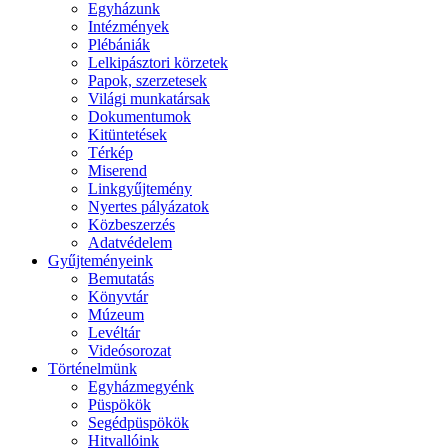
Egyházunk
Intézmények
Plébániák
Lelkipásztori körzetek
Papok, szerzetesek
Világi munkatársak
Dokumentumok
Kitüntetések
Térkép
Miserend
Linkgyűjtemény
Nyertes pályázatok
Közbeszerzés
Adatvédelem
Gyűjteményeink
Bemutatás
Könyvtár
Múzeum
Levéltár
Videósorozat
Történelmünk
Egyházmegyénk
Püspökök
Segédpüspökök
Hitvallóink