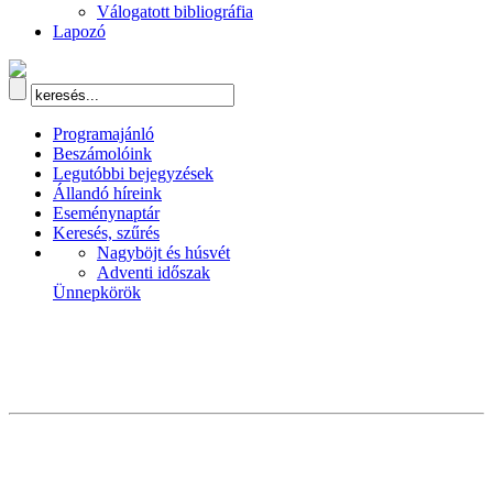
Válogatott bibliográfia
Lapozó
Programajánló
Beszámolóink
Legutóbbi bejegyzések
Állandó híreink
Eseménynaptár
Keresés, szűrés
Nagyböjt és húsvét
Adventi időszak
Ünnepkörök