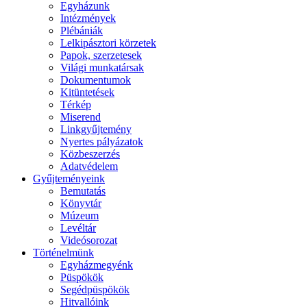
Egyházunk
Intézmények
Plébániák
Lelkipásztori körzetek
Papok, szerzetesek
Világi munkatársak
Dokumentumok
Kitüntetések
Térkép
Miserend
Linkgyűjtemény
Nyertes pályázatok
Közbeszerzés
Adatvédelem
Gyűjteményeink
Bemutatás
Könyvtár
Múzeum
Levéltár
Videósorozat
Történelmünk
Egyházmegyénk
Püspökök
Segédpüspökök
Hitvallóink