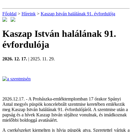
Főoldal
>
Híreink
>
Kaszap István halálának 91. évfordulója
Kaszap István halálának 91.
évfordulója
2026. 12. 17.
| 2025. 11. 29.
2026.12.17. - A Prohászka-emléktemplomban
17 órakor
Spányi
Antal megyés püspök koncelebrált szentmise keretében emlékezik
meg Kaszap István halálának 91. évfordulójáról. A szentmise után a
papság és a hívek Kaszap István sírjához vonulnak, és imádkoznak
mielőbbi boldoggá avatásáért.
A cserkészeket kiemelten is hívja püspök atya. Szeretettel várjuk a