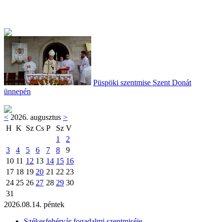
Püspöki szentmise Szent Donát
ünnepén
<
2026. augusztus
>
H
K
Sz
Cs
P
Sz
V
1
2
3
4
5
6
7
8
9
10
11
12
13
14
15
16
17
18
19
20
21
22
23
24
25
26
27
28
29
30
31
2026.08.14. péntek
Székesfehérvár fogadalmi szentmiséje