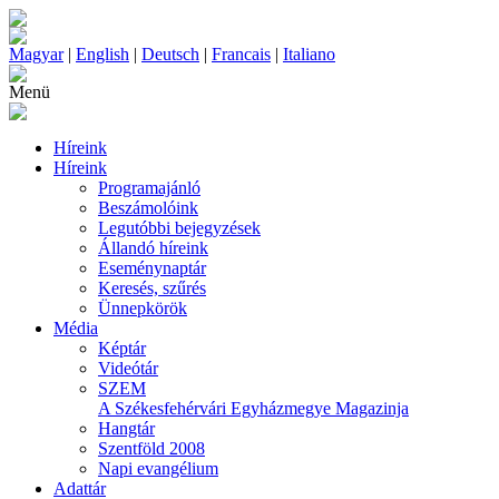
Magyar
|
English
|
Deutsch
|
Francais
|
Italiano
Menü
Híreink
Híreink
Programajánló
Beszámolóink
Legutóbbi bejegyzések
Állandó híreink
Eseménynaptár
Keresés, szűrés
Ünnepkörök
Média
Képtár
Videótár
SZEM
A Székesfehérvári Egyházmegye Magazinja
Hangtár
Szentföld 2008
Napi evangélium
Adattár