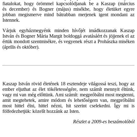
fiatalokat, hogy örömmel kapcsolódjanak be a Kaszap (március
és december) és Bogner (május) misékbe, hogy életüket egyre
jobban megismerve mind bátrabban merjenek igent mondani az
Istennek.
Várjuk egyházmegyénk minden hívőjét imádkozzanak Kaszap
István és Bogner Mária Margit boldoggá avatásáért és jöjjenek el az
értük mondott szentmisékre, és vegyenek részt a Prohászka miséken
(április és október).
Kaszap István rövid életének 18 esztendeje világossá teszi, hogy az
ember eljuthat az élet tökéletességére, nem számít mennyit éltünk,
vagy mi van még előttünk. Ami számít: megpróbálni most megtenni,
amit megtehetek, amire módom és lehetőségem van, megpróbálni
most hittel élni, hittel nézni, hit szerint cselekedni. Így mi is
fölfedezhetjük: közelít hozzánk az Isten.
Részlet a
2009-es beszámolóból