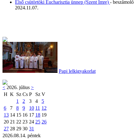
Első csütörtöki Eucharisztia ünnep (Szent Imre)
- beszámoló
2024.11.07.
Papi lelkigyakorlat
<
2026. július
>
H
K
Sz
Cs
P
Sz
V
1
2
3
4
5
6
7
8
9
10
11
12
13
14
15
16
17
18
19
20
21
22
23
24
25
26
27
28
29
30
31
2026.08.14. péntek