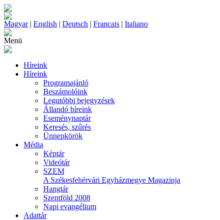
Magyar
|
English
|
Deutsch
|
Francais
|
Italiano
Menü
Híreink
Híreink
Programajánló
Beszámolóink
Legutóbbi bejegyzések
Állandó híreink
Eseménynaptár
Keresés, szűrés
Ünnepkörök
Média
Képtár
Videótár
SZEM
A Székesfehérvári Egyházmegye Magazinja
Hangtár
Szentföld 2008
Napi evangélium
Adattár