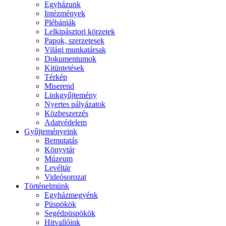
Egyházunk
Intézmények
Plébániák
Lelkipásztori körzetek
Papok, szerzetesek
Világi munkatársak
Dokumentumok
Kitüntetések
Térkép
Miserend
Linkgyűjtemény
Nyertes pályázatok
Közbeszerzés
Adatvédelem
Gyűjteményeink
Bemutatás
Könyvtár
Múzeum
Levéltár
Videósorozat
Történelmünk
Egyházmegyénk
Püspökök
Segédpüspökök
Hitvallóink