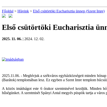
Főoldal
>
Híreink
>
Első csütörtöki Eucharisztia ünnep (Szent Imre)
Első csütörtöki Eucharisztia ün
2025. 11. 06.
| 2024. 12. 02.
2025.11.06. - Meghívjuk a székváros egyházközségeit minden hónap e
(Barátok) templomában lesz. Ez egyben a Szent Imre templom búcsúü
A közös imádságot este 6 órakor szentmisével kezdjük. Minden hón
hűségünket. A szentmisét Spányi Antal megyés püspök tartja a város p