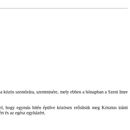
a közös szentórára, szentmisére,
mely ebben a hónapban
a Szent Imre
l, hogy egymás hitén épülve közösen erősítsük meg Krisztus iránti
rt és az egész egyházért.