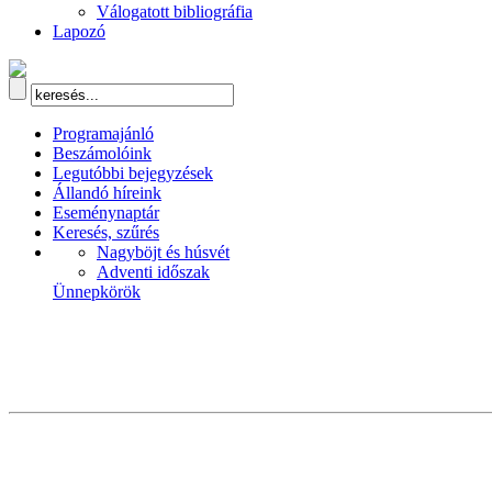
Válogatott bibliográfia
Lapozó
Programajánló
Beszámolóink
Legutóbbi bejegyzések
Állandó híreink
Eseménynaptár
Keresés, szűrés
Nagyböjt és húsvét
Adventi időszak
Ünnepkörök