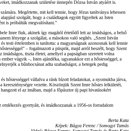
híveket, imádkozzanak születése ünnepén Dózsa István atyáért is.
 ez számára. Megértette, mit kell tennie, hogy Jézus tanítványa lehessen
apjául szolgált, hogy a családtagok együtt figyeltek az Isten
nt is próbálták megvalósítani.”
 bele Imre fiuk, akinek így magától értetődő lett az imádságos, a belső
 hanem lényege a szolgálat, a másokon való segítés. „Szent István
 és testi értelemben is tanította: a magyarságnak azonosnak kell lennie
 hősiességgel” – fogalmazott a püspök, majd arról beszélt, hogy Szent
 imádságos, tiszta életet, amellyel a papságban szeretett volna
 ember vágyik –, Isten ajándéka, ugyanakkor ezt a hősiességgel, a
y elnyerjék a bűnbocsánat adta szabadságot, a betegek pedig
s hősiességgel vállalva a ránk bízott feladatokat, a nyomukba járva,
t a kereszténységre vezette. Köszönjük Szent Imre hősies lelkületét,
 hangzott el az imában, majd a főpásztor új papi hivatásokért
z emlékezés gyertyáit, és imádkozzanak a 1956-os forradalom
Berta Kata
Képek: Bágya Ferenc / Somogyi Tamás
Videó: Bágya Ferenc, Somogyi Tamás és Berta Kata