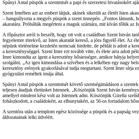
Spányi Antal püspök a szentmisét a papi és szerzetesi hivatásokért aj
Szent Imrében azt az embert látjuk, akinek sikerült az életét Isten akar
– hangsúlyozta a megyés püspök a szent ünnepén. „Fontos látnunk, hog
akaratára. Próbálták megérteni a maguk számára, mit kíván tőlük az Is
A főpásztor arról is beszélt, hogy ott volt a családban Szent István ta
fegyelemre törekvő, az Isten akaratát kereső, a jóra figyelő élet. Az
népünk történelme kezdetén nemcsak hirdette, de példát is adott a kere
a kereszténységgel. Szent Imre ezt tovább vitte, és élete arra adott 
Imre kimondta az igent a keresztény hősiességre, amikor bátyja helyett
szolgálni. „Az igen kimondása a szívében és a lelkében egy nagy bels
keresztény erények gyakorlásával tudja megtartani. Szent Imre sírja e
gyógyulást reméltek imája által.
Spányi Antal püspök a szentmisét követő szentségimádáson a szentek k
teljesen átadjuk életünket Istennek. „Köszönjük Szent István keménység
amellyel mindent kész volt az Istennek adni. Köszönjük Gizella szelíd 
fohászkodott, a családokért, az elhunytakért, az 56-os forradalom hőse
A szentóra után a templom egész közössége a püspök és a papság vez
áldozatainak lelki üdvéért.