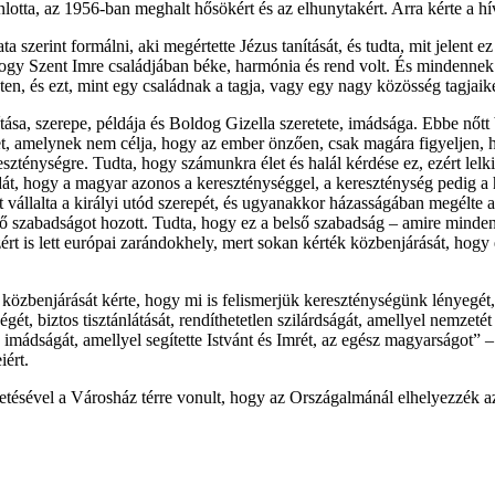
ánlotta, az 1956-ban meghalt hősökért és az elhunytakért. Arra kérte a 
ata szerint formálni, aki megértette Jézus tanítását, és tudta, mit jelent
y Szent Imre családjában béke, harmónia és rend volt. És mindennek al
ten, és ezt, mint egy családnak a tagja, vagy egy nagy közösség tagjaiké
nítása, szerepe, példája és Boldog Gizella szeretete, imádsága. Ebbe nőtt
 élet, amelynek nem célja, hogy az ember önzően, csak magára figyeljen,
szténységre. Tudta, hogy számunkra élet és halál kérdése ez, ezért lelki
példát, hogy a magyar azonos a kereszténységgel, a kereszténység pedig a
 vállalta a királyi utód szerepét, és ugyanakkor házasságában megélte az
ő szabadságot hozott. Tudta, hogy ez a belső szabadság – amire minden
zért is lett európai zarándokhely, mert sokan kérték közbenjárását, hog
özbenjárását kérte, hogy mi is felismerjük kereszténységünk lényegét, é
ét, biztos tisztánlátását, rendíthetetlen szilárdságát, amellyel nemzeté
imádságát, amellyel segítette Istvánt és Imrét, az egész magyarságot” –
iért.
etésével a Városház térre vonult, hogy az Országalmánál elhelyezzék a