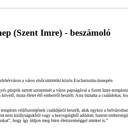
nep (Szent Imre)
- beszámoló
sfehérváron a város elsőcsütörtöki közös Eucharisztia-ünnepén
és püspök tartott szentmisét a város papságával a Szent Imre-templom
követő, tiszta életet élő emberről beszélt. Arra biztatta a családokat, 
templom védőszentjének családjáról beszélt, akik egykor a belvárosban 
t, ami nem királyságukból vagy a hercegségből adódott, hanem embersé
kat”, hogy így áldjon meg Isten életszentséggel minket is.”