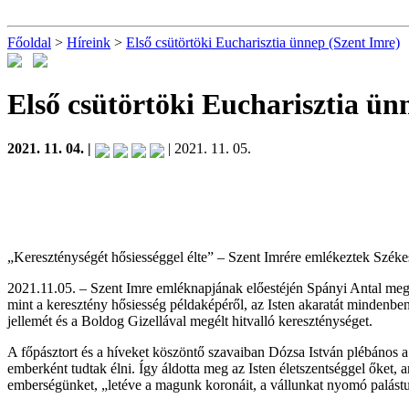
Főoldal
>
Híreink
>
Első csütörtöki Eucharisztia ünnep (Szent Imre)
Első csütörtöki Eucharisztia ün
2021. 11. 04. |
| 2021. 11. 05.
„Kereszténységét hősiességgel élte” – Szent Imrére emlékeztek Széke
2021.11.05. – Szent Imre emléknapjának előestéjén Spányi Antal megy
mint a keresztény hősiesség példaképéről, az Isten akaratát mindenben 
jellemét és a Boldog Gizellával megélt hitvalló kereszténységet.
A főpásztort és a híveket köszöntő szavaiban Dózsa István plébános a 
emberként tudtak élni. Így áldotta meg az Isten életszentséggel őke
emberségünket, „letéve a magunk koronáit, a vállunkat nyomó palástun