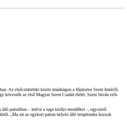
ban. Az elsőcsütörtöki közös imádságon a főpásztor Szent Imréről,
hogy kövessék az első Magyar Szent Család életét, Szent István erős
álló palotában – letéve a napi királyi teendőket –, egyszerű
gükből. „Ma mi az egykori palota helyén álló templomba hozzuk