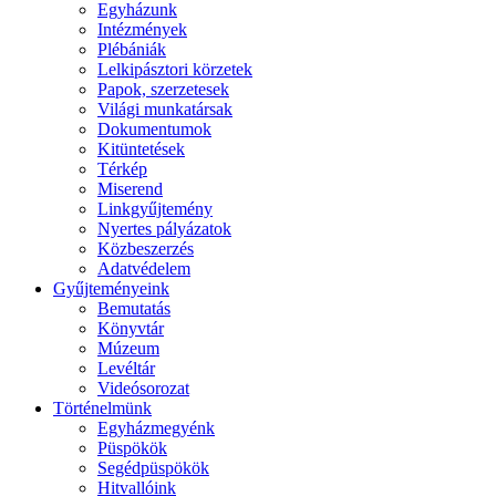
Egyházunk
Intézmények
Plébániák
Lelkipásztori körzetek
Papok, szerzetesek
Világi munkatársak
Dokumentumok
Kitüntetések
Térkép
Miserend
Linkgyűjtemény
Nyertes pályázatok
Közbeszerzés
Adatvédelem
Gyűjteményeink
Bemutatás
Könyvtár
Múzeum
Levéltár
Videósorozat
Történelmünk
Egyházmegyénk
Püspökök
Segédpüspökök
Hitvallóink