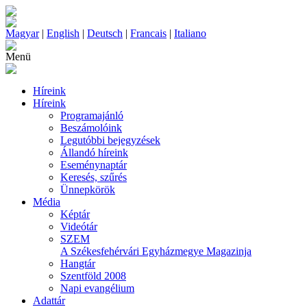
Magyar
|
English
|
Deutsch
|
Francais
|
Italiano
Menü
Híreink
Híreink
Programajánló
Beszámolóink
Legutóbbi bejegyzések
Állandó híreink
Eseménynaptár
Keresés, szűrés
Ünnepkörök
Média
Képtár
Videótár
SZEM
A Székesfehérvári Egyházmegye Magazinja
Hangtár
Szentföld 2008
Napi evangélium
Adattár