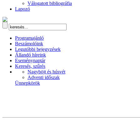
Válogatott bibliográfia
Lapozó
Programajánló
Beszámolóink
Legutóbbi bejegyzések
Állandó híreink
Eseménynaptár
Keresés, szűrés
Nagyböjt és húsvét
Adventi időszak
Ünnepkörök