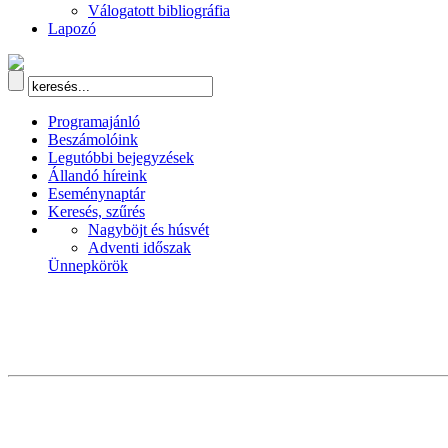
Válogatott bibliográfia
Lapozó
Programajánló
Beszámolóink
Legutóbbi bejegyzések
Állandó híreink
Eseménynaptár
Keresés, szűrés
Nagyböjt és húsvét
Adventi időszak
Ünnepkörök