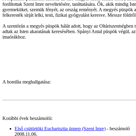
fordítottak Szent Imre neveltetésére, taníttatására. Ők, akik mindig 
gyermeküket, szemük fényét, az ország reményét. A megyés püspök azt 
felkeresték sírját lelki, testi, fizikai gyógyulást keresve. Messze föld
A szentórán a megyés püspök hálát adott, hogy az Oltáriszentségben tis
adtak az Isten akaratának keresésében. Spányi Antal püspök végül, az
imaórákhoz.
A homlíia meghallgatása:
Korábbi évek beszámolói:
Első csütörtöki Eucharisztia ünnep (Szent Imre)
- beszámoló
2008.11.06.