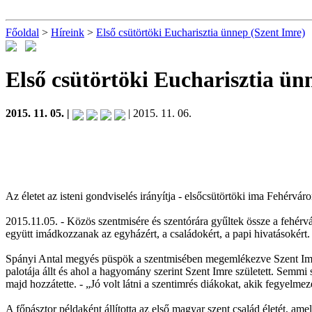
Főoldal
>
Híreink
>
Első csütörtöki Eucharisztia ünnep (Szent Imre)
Első csütörtöki Eucharisztia ün
2015. 11. 05. |
| 2015. 11. 06.
Az életet az isteni gondviselés irányítja - elsőcsütörtöki ima Fehérvár
2015.11.05. - Közös szentmisére és szentórára gyűltek össze a fehé
együtt imádkozzanak az egyházért, a családokért, a papi hivatásokért.
Spányi Antal megyés püspök a szentmisében megemlékezve Szent Imre 
palotája állt és ahol a hagyomány szerint Szent Imre született. Semmi
majd hozzátette. - „Jó volt látni a szentimrés diákokat, akik fegyelmez
A főpásztor példaként állította az első magyar szent család életét, ame