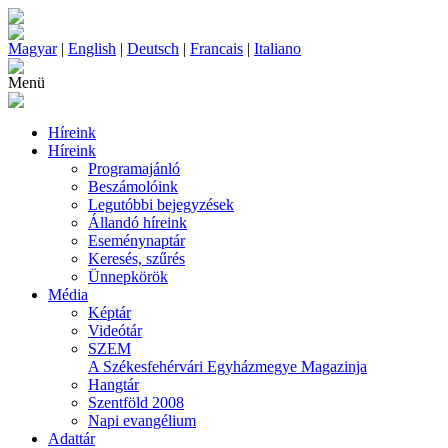
Magyar
|
English
|
Deutsch
|
Francais
|
Italiano
Menü
Híreink
Híreink
Programajánló
Beszámolóink
Legutóbbi bejegyzések
Állandó híreink
Eseménynaptár
Keresés, szűrés
Ünnepkörök
Média
Képtár
Videótár
SZEM
A Székesfehérvári Egyházmegye Magazinja
Hangtár
Szentföld 2008
Napi evangélium
Adattár