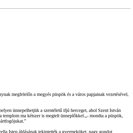
nynak megfelelőn a megyés püspök és a város papjainak vezetésével,
en ünnepelhetjük a szentéletű ifjú herceget, ahol Szent István
ez a templom ma kétszer is megtelt ünneplőkkel.„- mondta a püspök,
pártfogójukat.”
Gizella Isten áldásának tekintették a gyermeküket, nagy gondot