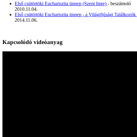
Első csütörtöki Eucharisztia ünnep (Szent Imre)
- beszámoló
2010.11.04.
Első csütörtöki Eucharisztia ünnep - a Világifjúsági Találkozók 
2014.11.06.
Kapcsolódó videóanyag