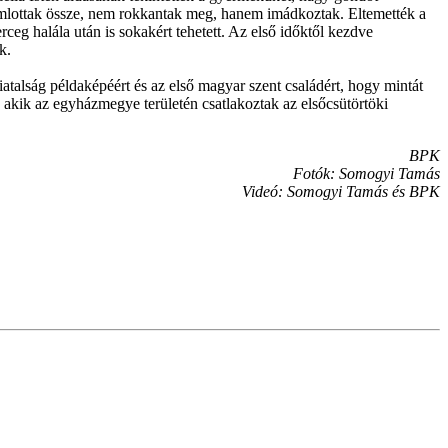
em omlottak össze, nem rokkantak meg, hanem imádkoztak. Eltemették a
g halála után is sokakért tehetett. Az első időktől kezdve
nak.
iatalság példaképéért és az első magyar szent családért, hogy mintát
 akik az egyházmegye területén csatlakoztak az elsőcsütörtöki
BPK
Fotók: Somogyi Tamás
Videó: Somogyi Tamás és BPK