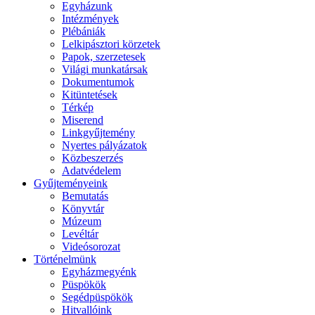
Egyházunk
Intézmények
Plébániák
Lelkipásztori körzetek
Papok, szerzetesek
Világi munkatársak
Dokumentumok
Kitüntetések
Térkép
Miserend
Linkgyűjtemény
Nyertes pályázatok
Közbeszerzés
Adatvédelem
Gyűjteményeink
Bemutatás
Könyvtár
Múzeum
Levéltár
Videósorozat
Történelmünk
Egyházmegyénk
Püspökök
Segédpüspökök
Hitvallóink