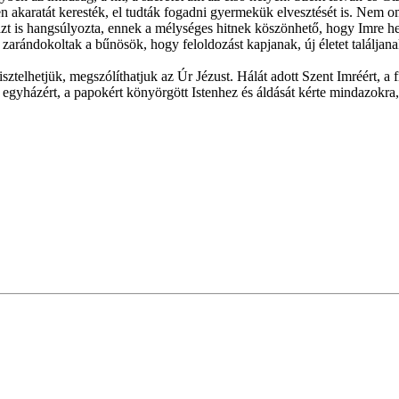
Isten akaratát keresték, el tudták fogadni gyermekük elvesztését is. N
is hangsúlyozta, ennek a mélységes hitnek köszönhető, hogy Imre herce
ről zarándokoltak a bűnösök, hogy feloldozást kapjanak, új életet találja
ztelhetjük, megszólíthatjuk az Úr Jézust. Hálát adott Szent Imréért, a f
 egyházért, a papokért könyörgött Istenhez és áldását kérte mindazokra,