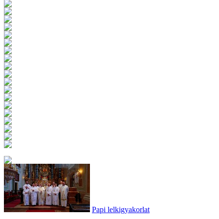
Papi lelkigyakorlat