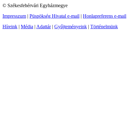
© Székesfehérvári Egyházmegye
Impresszum
|
Püspökség Hivatal e-mail
|
Honlapreferens e-mail
Híreink
|
Média
|
Adattár
|
Gyűjteményeink
|
Történelmünk