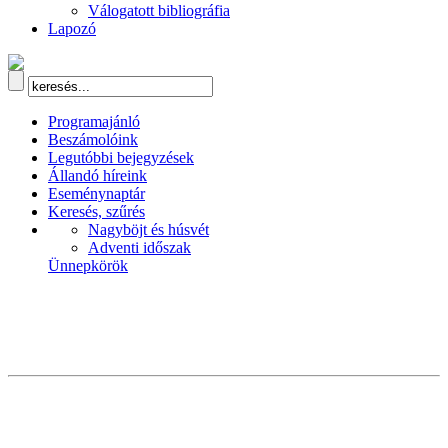
Válogatott bibliográfia
Lapozó
Programajánló
Beszámolóink
Legutóbbi bejegyzések
Állandó híreink
Eseménynaptár
Keresés, szűrés
Nagyböjt és húsvét
Adventi időszak
Ünnepkörök