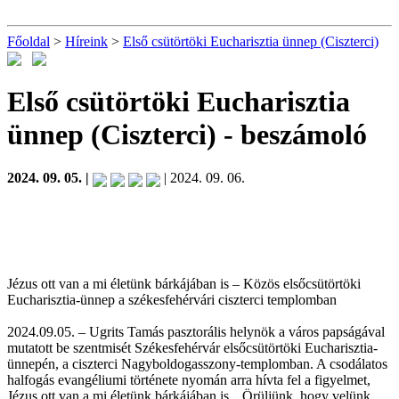
Főoldal
>
Híreink
>
Első csütörtöki Eucharisztia ünnep (Ciszterci)
Első csütörtöki Eucharisztia
ünnep (Ciszterci)
- beszámoló
2024. 09. 05. |
| 2024. 09. 06.
Jézus ott van a mi életünk bárkájában is – Közös elsőcsütörtöki
Eucharisztia-ünnep a székesfehérvári ciszterci templomban
2024.09.05. – Ugrits Tamás pasztorális helynök a város papságával
mutatott be szentmisét Székesfehérvár elsőcsütörtöki Eucharisztia-
ünnepén, a ciszterci Nagyboldogasszony-templomban. A csodálatos
halfogás evangéliumi története nyomán arra hívta fel a figyelmet,
Jézus ott van a mi életünk bárkájában is. „Örüljünk, hogy velünk