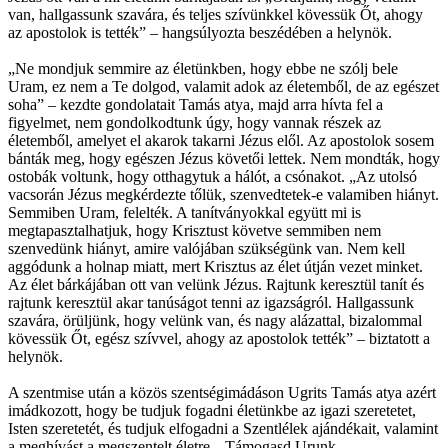
van, hallgassunk szavára, és teljes szívünkkel kövessük Őt, ahogy
az apostolok is tették” – hangsúlyozta beszédében a helynök.
„Ne mondjuk semmire az életünkben, hogy ebbe ne szólj bele
Uram, ez nem a Te dolgod, valamit adok az életemből, de az egészet
soha” – kezdte gondolatait Tamás atya, majd arra hívta fel a
figyelmet, nem gondolkodtunk úgy, hogy vannak részek az
életemből, amelyet el akarok takarni Jézus elől. Az apostolok sosem
bánták meg, hogy egészen Jézus követői lettek. Nem mondták, hogy
ostobák voltunk, hogy otthagytuk a hálót, a csónakot. „Az utolsó
vacsorán Jézus megkérdezte tőlük, szenvedtetek-e valamiben hiányt.
Semmiben Uram, felelték. A tanítványokkal együtt mi is
megtapasztalhatjuk, hogy Krisztust követve semmiben nem
szenvedünk hiányt, amire valójában szükségünk van. Nem kell
aggódunk a holnap miatt, mert Krisztus az élet útján vezet minket.
Az élet bárkájában ott van velünk Jézus. Rajtunk keresztül tanít és
rajtunk keresztül akar tanúságot tenni az igazságról. Hallgassunk
szavára, örüljünk, hogy velünk van, és nagy alázattal, bizalommal
kövessük Őt, egész szívvel, ahogy az apostolok tették” – biztatott a
helynök.
A szentmise után a közös szentségimádáson Ugrits Tamás atya azért
imádkozott, hogy be tudjuk fogadni életünkbe az igazi szeretetet,
Isten szeretetét, és tudjuk elfogadni a Szentlélek ajándékait, valamint
a meghívást a megszentelt életre. „Támogasd Urunk