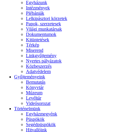
Egyházunk
Intézmények
Plébániák
Lelkipásztori körzetek
Papok, szerzetesek
Világi munkatársak
Dokumentumok
Kitüntetések
Térkép
Miserend
Linkgyűjtemény
Nyertes pályázatok
Közbeszerzés
Adatvédelem
Gyűjteményeink
Bemutatás
Könyvtár
Múzeum
Levéltár
Videósorozat
Történelmünk
Egyházmegyénk
Püspökök
Segédpüspökök
Hitvallóink