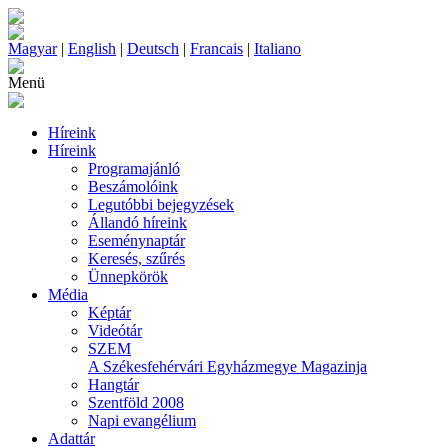
Magyar
|
English
|
Deutsch
|
Francais
|
Italiano
Menü
Híreink
Híreink
Programajánló
Beszámolóink
Legutóbbi bejegyzések
Állandó híreink
Eseménynaptár
Keresés, szűrés
Ünnepkörök
Média
Képtár
Videótár
SZEM
A Székesfehérvári Egyházmegye Magazinja
Hangtár
Szentföld 2008
Napi evangélium
Adattár