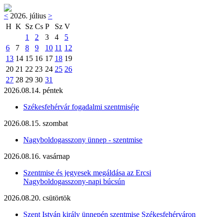
<
2026. július
>
H
K
Sz
Cs
P
Sz
V
1
2
3
4
5
6
7
8
9
10
11
12
13
14
15
16
17
18
19
20
21
22
23
24
25
26
27
28
29
30
31
2026.08.14. péntek
Székesfehérvár fogadalmi szentmiséje
2026.08.15. szombat
Nagyboldogasszony ünnep - szentmise
2026.08.16. vasárnap
Szentmise és jegyesek megáldása az Ercsi
Nagyboldogasszony-napi búcsún
2026.08.20. csütörtök
Szent István király ünnepén szentmise Székesfehérváron