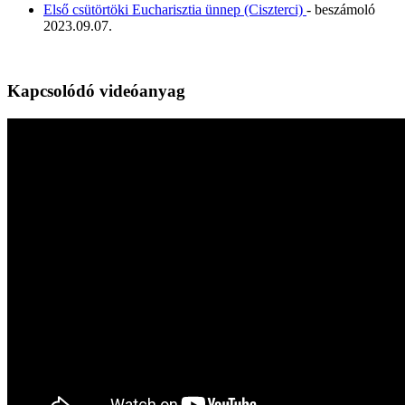
Első csütörtöki Eucharisztia ünnep (Ciszterci)
- beszámoló
2023.09.07.
Kapcsolódó videóanyag