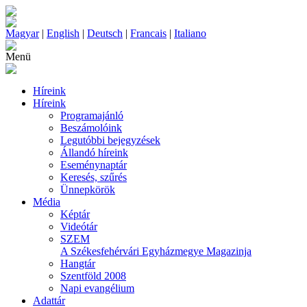
Magyar
|
English
|
Deutsch
|
Francais
|
Italiano
Menü
Híreink
Híreink
Programajánló
Beszámolóink
Legutóbbi bejegyzések
Állandó híreink
Eseménynaptár
Keresés, szűrés
Ünnepkörök
Média
Képtár
Videótár
SZEM
A Székesfehérvári Egyházmegye Magazinja
Hangtár
Szentföld 2008
Napi evangélium
Adattár