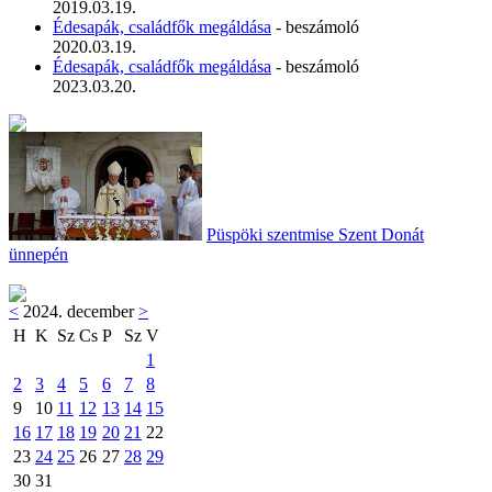
2019.03.19.
Édesapák, családfők megáldása
- beszámoló
2020.03.19.
Édesapák, családfők megáldása
- beszámoló
2023.03.20.
Püspöki szentmise Szent Donát
ünnepén
<
2024. december
>
H
K
Sz
Cs
P
Sz
V
1
2
3
4
5
6
7
8
9
10
11
12
13
14
15
16
17
18
19
20
21
22
23
24
25
26
27
28
29
30
31