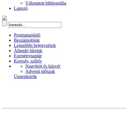
Válogatott bibliográfia
Lapozó
Programajánló
Beszámolóink
Legutóbbi bejegyzések
Állandó híreink
Eseménynaptár
Keresés, szűrés
Nagyböjt és húsvét
Adventi időszak
Ünnepkörök