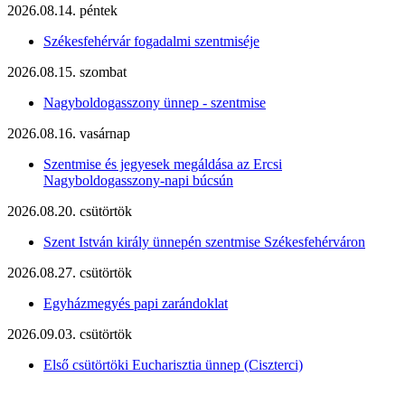
2026.08.14. péntek
Székesfehérvár fogadalmi szentmiséje
2026.08.15. szombat
Nagyboldogasszony ünnep - szentmise
2026.08.16. vasárnap
Szentmise és jegyesek megáldása az Ercsi
Nagyboldogasszony-napi búcsún
2026.08.20. csütörtök
Szent István király ünnepén szentmise Székesfehérváron
2026.08.27. csütörtök
Egyházmegyés papi zarándoklat
2026.09.03. csütörtök
Első csütörtöki Eucharisztia ünnep (Ciszterci)