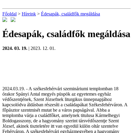
Főoldal
>
Híreink
>
Édesapák, családfők megáldása
Édesapák, családfők megáldása
2024. 03. 19.
| 2023. 12. 01.
2024.03.19. - A székesfehérvári szemináriumi templomban 18
órakor Spányi Antal megyés püspök az egyetemes egyház
védőszentjének, Szent Józsefnek liturgikus ünnepnapjához
kapcsolódva áldásban részesíti a családapákat Székesfehérváron. A
főpásztor
szentmisét mutat be a város papságával.
Abba a
templomba várja a családfőket, amelynek titulusa Kármelhegyi
Boldogasszony, de a hagyomány szerint társvédőszentje Szent
József, akinek tiszteletére itt van egyedül külön oltár szentelve
Fehérváron. A székesfehérvári egyházmegyében a hagyomány