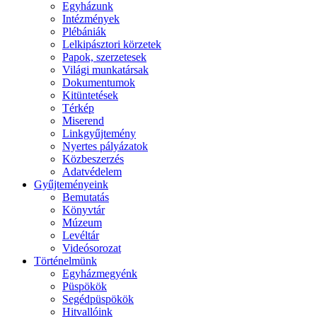
Egyházunk
Intézmények
Plébániák
Lelkipásztori körzetek
Papok, szerzetesek
Világi munkatársak
Dokumentumok
Kitüntetések
Térkép
Miserend
Linkgyűjtemény
Nyertes pályázatok
Közbeszerzés
Adatvédelem
Gyűjteményeink
Bemutatás
Könyvtár
Múzeum
Levéltár
Videósorozat
Történelmünk
Egyházmegyénk
Püspökök
Segédpüspökök
Hitvallóink