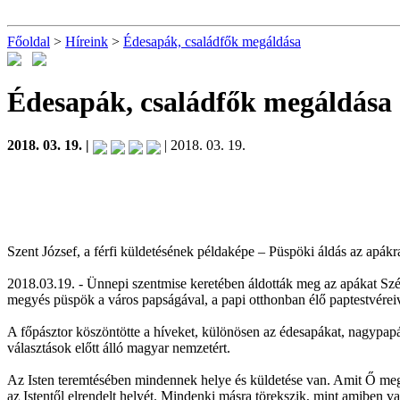
Főoldal
>
Híreink
>
Édesapák, családfők megáldása
Édesapák, családfők megáldása
2018. 03. 19. |
| 2018. 03. 19.
Szent József, a férfi küldetésének példaképe – Püspöki áldás az apák
2018.03.19. - Ünnepi szentmise keretében áldották meg az apákat 
megyés püspök a város papságával, a papi otthonban élő paptestvéreive
A főpásztor köszöntötte a híveket, különösen az édesapákat, nagypapá
választások előtt álló magyar nemzetért.
Az Isten teremtésében mindennek helye és küldetése van. Amit Ő megte
az Istentől elrendelt helyét. Mindenki másra törekszik, mint amiben va