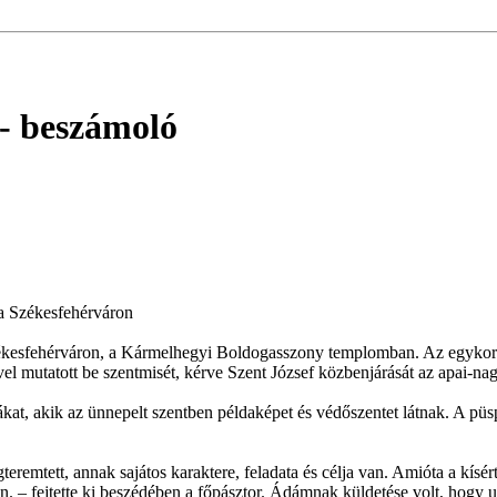
- beszámoló
ra Székesfehérváron
Székesfehérváron, a Kármelhegyi Boldogasszony templomban. Az egykor
l mutatott be szentmisét, kérve Szent József közbenjárását az apai-nag
kat, akik az ünnepelt szentben példaképet és védőszentet látnak. A püs
remtett, annak sajátos karaktere, feladata és célja van. Amióta a kís
n. – fejtette ki beszédében a főpásztor. Ádámnak küldetése volt, hogy ur