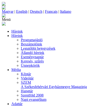
Magyar
|
English
|
Deutsch
|
Francais
|
Italiano
Menü
Híreink
Híreink
Programajánló
Beszámolóink
Legutóbbi bejegyzések
Állandó híreink
Eseménynaptár
Keresés, szűrés
Ünnepkörök
Média
Képtár
Videótár
SZEM
A Székesfehérvári Egyházmegye Magazinja
Hangtár
Szentföld 2008
Napi evangélium
Adattár