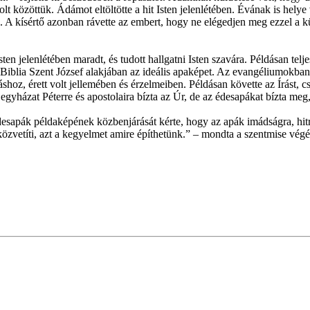
volt közöttük. Ádámot eltöltötte a hit Isten jelenlétében. Évának is hel
. A kísértő azonban rávette az embert, hogy ne elégedjen meg ezzel a kül
n jelenlétében maradt, és tudott hallgatni Isten szavára. Példásan teljes
 Biblia Szent József alakjában az ideális apaképet. Az evangéliumokb
áshoz, érett volt jellemében és érzelmeiben. Példásan követte az Írást, cs
 egyházat Péterre és apostolaira bízta az Úr, de az édesapákat bízta me
sapák példaképének közbenjárását kérte, hogy az apák imádságra, hitre,
özvetíti, azt a kegyelmet amire építhetünk.” – mondta a szentmise vég