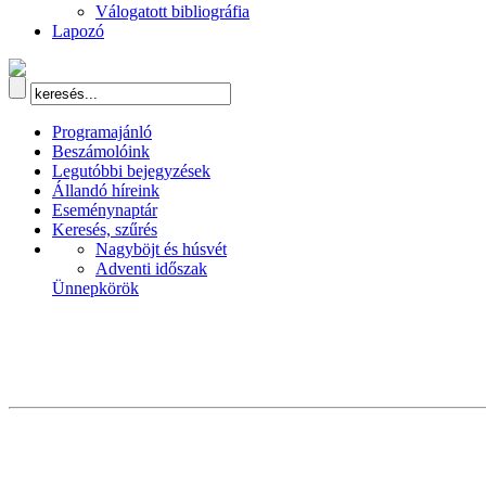
Válogatott bibliográfia
Lapozó
Programajánló
Beszámolóink
Legutóbbi bejegyzések
Állandó híreink
Eseménynaptár
Keresés, szűrés
Nagyböjt és húsvét
Adventi időszak
Ünnepkörök