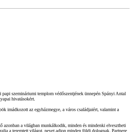
i papi szemináriumi templom védőszentjének ünnepén Spányi Antal
yapai hivatásokért.
pök imádkozott az egyházmegye, a város családjaiért, valamint a
értő azonban a világban munkálkodik, minden és mindenki elvesztheti
alja a teremtett világot, nevet adjon minden földi dolognak. Partnere