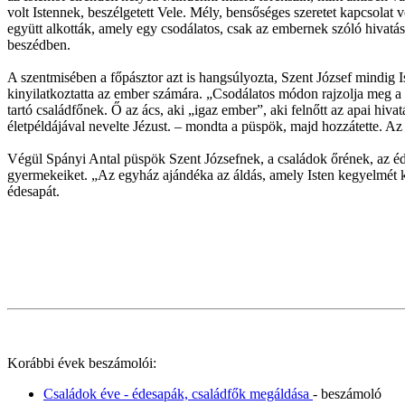
volt Istennek, beszélgetett Vele. Mély, bensőséges szeretet kapcsolat 
együtt alkották, amely egy csodálatos, csak az embernek szóló hivatás
beszédben.
A szentmisében a főpásztor azt is hangsúlyozta, Szent József mindig Iste
kinyilatkoztatta az ember számára. „Csodálatos módon rajzolja meg a
tartó családfőnek. Ő az ács, aki „igaz ember”, aki felnőtt az apai hivat
életpéldájával nevelte Jézust. – mondta a püspök, majd hozzátette. Az
Végül Spányi Antal püspök Szent Józsefnek, a családok őrének, az éde
gyermekeiket. „Az egyház ajándéka az áldás, amely Isten kegyelmét k
édesapát.
Korábbi évek beszámolói:
Családok éve - édesapák, családfők megáldása
- beszámoló