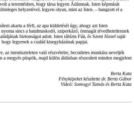
ye volt a teremtésben, hogy társa legyen Ádámnak. Isten képmását
önleges helyzetével, legyen olyan, mint az Isten. – hangzott el a
íteni akarta a férfi, az apa küldetését úgy, ahogy azt Isten
an nyoma sincs a hatalmaskodó, sziporkázó, önmagát tévedhetetlennek
aládjának biztonságot adott. Isten rábízta Fiát, és Szent József saját
g, hogy legyenek a család kisegyházának papjai.
 az istentiszteleten való részvételre, becsületes munkára neveljék
én a megyés püspök, majd külön áldásban részesített minden megjelent
Berta Kata
Fényképeket készítette dr. Berta Gábor
Videó: Somogyi Tamás és Berta Kata