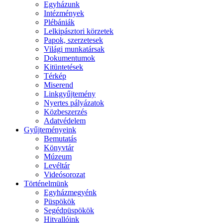
Egyházunk
Intézmények
Plébániák
Lelkipásztori körzetek
Papok, szerzetesek
Világi munkatársak
Dokumentumok
Kitüntetések
Térkép
Miserend
Linkgyűjtemény
Nyertes pályázatok
Közbeszerzés
Adatvédelem
Gyűjteményeink
Bemutatás
Könyvtár
Múzeum
Levéltár
Videósorozat
Történelmünk
Egyházmegyénk
Püspökök
Segédpüspökök
Hitvallóink