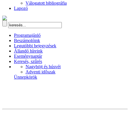
Válogatott bibliográfia
Lapozó
Programajánló
Beszámolóink
Legutóbbi bejegyzések
Állandó híreink
Eseménynaptár
Keresés, szűrés
Nagyböjt és húsvét
Adventi időszak
Ünnepkörök