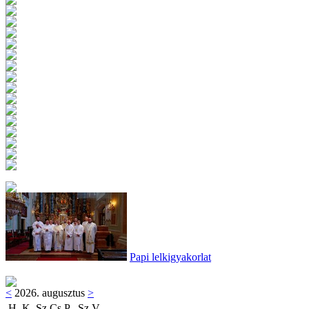
Papi lelkigyakorlat
<
2026. augusztus
>
H
K
Sz
Cs
P
Sz
V