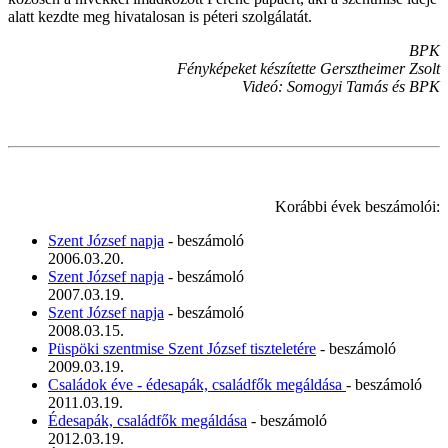
alatt kezdte meg hivatalosan is péteri szolgálatát.
BPK
Fényképeket készítette Gersztheimer Zsolt
Videó: Somogyi Tamás és BPK
Korábbi évek beszámolói:
Szent József napja
- beszámoló
2006.03.20.
Szent József napja
- beszámoló
2007.03.19.
Szent József napja
- beszámoló
2008.03.15.
Püspöki szentmise Szent József tiszteletére
- beszámoló
2009.03.19.
Családok éve - édesapák, családfők megáldása
- beszámoló
2011.03.19.
Édesapák, családfők megáldása
- beszámoló
2012.03.19.