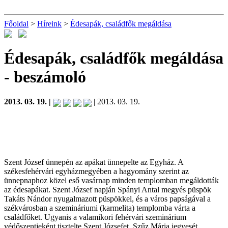
Főoldal
>
Híreink
>
Édesapák, családfők megáldása
Édesapák, családfők megáldása
- beszámoló
2013. 03. 19. |
| 2013. 03. 19.
Szent József ünnepén az apákat ünnepelte az Egyház. A
székesfehérvári egyházmegyében a hagyomány szerint az
ünnepnaphoz közel eső vasárnap minden templomban megáldották
az édesapákat. Szent József napján Spányi Antal megyés püspök
Takáts Nándor nyugalmazott püspökkel, és a város papságával a
székvárosban a szemináriumi (karmelita) templomba várta a
családfőket. Ugyanis a valamikori fehérvári szeminárium
védőszentjeként tisztelte Szent Józsefet, Szűz Mária jegyesét.