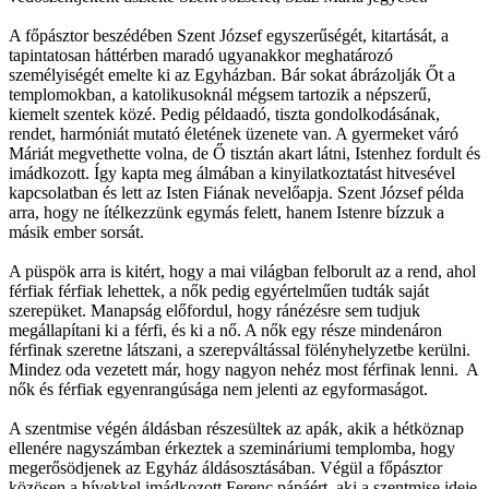
A főpásztor beszédében Szent József egyszerűségét, kitartását, a
tapintatosan háttérben maradó ugyanakkor meghatározó
személyiségét emelte ki az Egyházban. Bár sokat ábrázolják Őt a
templomokban, a katolikusoknál mégsem tartozik a népszerű,
kiemelt szentek közé. Pedig példaadó, tiszta gondolkodásának,
rendet, harmóniát mutató életének üzenete van. A gyermeket váró
Máriát megvethette volna, de Ő tisztán akart látni, Istenhez fordult és
imádkozott. Így kapta meg álmában a kinyilatkoztatást hitvesével
kapcsolatban és lett az Isten Fiának nevelőapja. Szent József példa
arra, hogy ne ítélkezzünk egymás felett, hanem Istenre bízzuk a
másik ember sorsát.
A püspök arra is kitért, hogy a mai világban felborult az a rend, ahol
férfiak férfiak lehettek, a nők pedig egyértelműen tudták saját
szerepüket. Manapság előfordul, hogy ránézésre sem tudjuk
megállapítani ki a férfi, és ki a nő. A nők egy része mindenáron
férfinak szeretne látszani, a szerepváltással fölényhelyzetbe kerülni.
Mindez oda vezetett már, hogy nagyon nehéz most férfinak lenni. A
nők és férfiak egyenrangúsága nem jelenti az egyformaságot.
A szentmise végén áldásban részesültek az apák, akik a hétköznap
ellenére nagyszámban érkeztek a szemináriumi templomba, hogy
megerősödjenek az Egyház áldásosztásában. Végül a főpásztor
közösen a hívekkel imádkozott Ferenc pápáért, aki a szentmise ideje