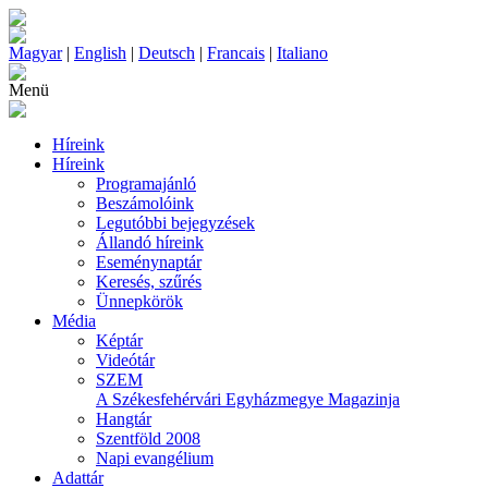
Magyar
|
English
|
Deutsch
|
Francais
|
Italiano
Menü
Híreink
Híreink
Programajánló
Beszámolóink
Legutóbbi bejegyzések
Állandó híreink
Eseménynaptár
Keresés, szűrés
Ünnepkörök
Média
Képtár
Videótár
SZEM
A Székesfehérvári Egyházmegye Magazinja
Hangtár
Szentföld 2008
Napi evangélium
Adattár