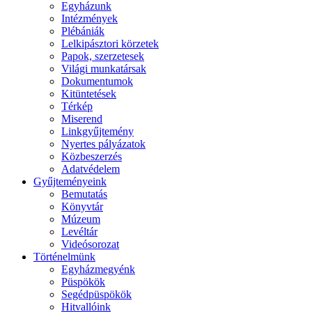
Egyházunk
Intézmények
Plébániák
Lelkipásztori körzetek
Papok, szerzetesek
Világi munkatársak
Dokumentumok
Kitüntetések
Térkép
Miserend
Linkgyűjtemény
Nyertes pályázatok
Közbeszerzés
Adatvédelem
Gyűjteményeink
Bemutatás
Könyvtár
Múzeum
Levéltár
Videósorozat
Történelmünk
Egyházmegyénk
Püspökök
Segédpüspökök
Hitvallóink