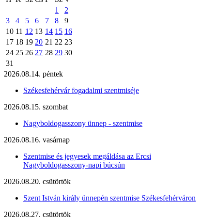
1
2
3
4
5
6
7
8
9
10
11
12
13
14
15
16
17
18
19
20
21
22
23
24
25
26
27
28
29
30
31
2026.08.14. péntek
Székesfehérvár fogadalmi szentmiséje
2026.08.15. szombat
Nagyboldogasszony ünnep - szentmise
2026.08.16. vasárnap
Szentmise és jegyesek megáldása az Ercsi
Nagyboldogasszony-napi búcsún
2026.08.20. csütörtök
Szent István király ünnepén szentmise Székesfehérváron
2026.08.27. csütörtök