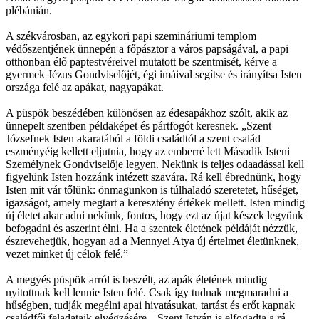
plébánián.
A székvárosban, az egykori papi szemináriumi templom
védőszentjének ünnepén a főpásztor a város papságával, a papi
otthonban élő paptestvéreivel mutatott be szentmisét, kérve a
gyermek Jézus Gondviselőjét, égi imáival segítse és irányítsa Isten
országa felé az apákat, nagyapákat.
A püspök beszédében különösen az édesapákhoz szólt, akik az
ünnepelt szentben példaképet és pártfogót keresnek. „Szent
Józsefnek Isten akaratából a földi családtól a szent család
eszményéig kellett eljutnia, hogy az emberré lett Második Isteni
Személynek Gondviselője legyen. Nekünk is teljes odaadással kell
figyelünk Isten hozzánk intézett szavára. Rá kell ébrednünk, hogy
Isten mit vár tőlünk: önmagunkon is túlhaladó szeretetet, hűséget,
igazságot, amely megtart a keresztény értékek mellett. Isten mindig
új életet akar adni nekünk, fontos, hogy ezt az újat készek legyünk
befogadni és aszerint élni. Ha a szentek életének példáját nézzük,
észrevehetjük, hogyan ad a Mennyei Atya új értelmet életünknek,
vezet minket új célok felé.”
A megyés püspök arról is beszélt, az apák életének mindig
nyitottnak kell lennie Isten felé. Csak így tudnak megmaradni a
hűségben, tudják megélni apai hivatásukat, tartást és erőt kapnak
családfői feladataik elvégzésére. „Szent István is elfogadta a rá