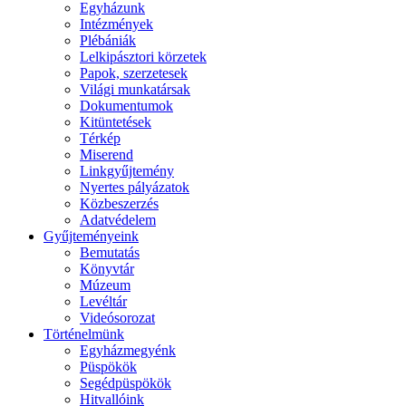
Egyházunk
Intézmények
Plébániák
Lelkipásztori körzetek
Papok, szerzetesek
Világi munkatársak
Dokumentumok
Kitüntetések
Térkép
Miserend
Linkgyűjtemény
Nyertes pályázatok
Közbeszerzés
Adatvédelem
Gyűjteményeink
Bemutatás
Könyvtár
Múzeum
Levéltár
Videósorozat
Történelmünk
Egyházmegyénk
Püspökök
Segédpüspökök
Hitvallóink