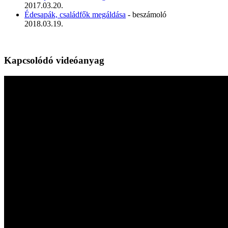
2017.03.20.
Édesapák, családfők megáldása
- beszámoló
2018.03.19.
Kapcsolódó videóanyag