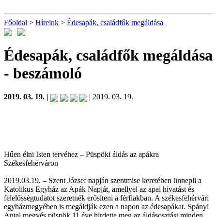
Főoldal
>
Híreink
>
Édesapák, családfők megáldása
Édesapák, családfők megáldása
- beszámoló
2019. 03. 19. |
| 2019. 03. 19.
Hűen élni Isten tervéhez – Püspöki áldás az apákra
Székesfehérváron
2019.03.19. – Szent József napján szentmise keretében ünnepli a
Katolikus Egyház az Apák Napját, amellyel az apai hivatást és
felelősségtudatot szeretnék erősíteni a férfiakban. A székesfehérvári
egyházmegyében is megáldják ezen a napon az édesapákat. Spányi
Antal megyés püspök 11 éve hirdette meg az áldásosztást minden