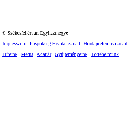
© Székesfehérvári Egyházmegye
Impresszum
|
Püspökség Hivatal e-mail
|
Honlapreferens e-mail
Híreink
|
Média
|
Adattár
|
Gyűjteményeink
|
Történelmünk