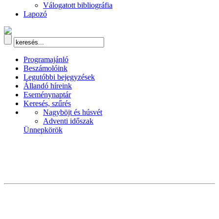
Válogatott bibliográfia
Lapozó
Programajánló
Beszámolóink
Legutóbbi bejegyzések
Állandó híreink
Eseménynaptár
Keresés, szűrés
Nagyböjt és húsvét
Adventi időszak
Ünnepkörök