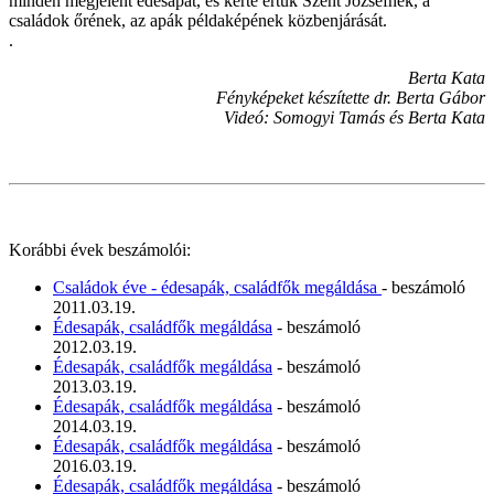
minden megjelent édesapát, és kérte értük Szent Józsefnek, a
családok őrének, az apák példaképének közbenjárását.
.
Berta Kata
Fényképeket készítette dr. Berta Gábor
Videó: Somogyi Tamás és Berta Kata
Korábbi évek beszámolói:
Családok éve - édesapák, családfők megáldása
- beszámoló
2011.03.19.
Édesapák, családfők megáldása
- beszámoló
2012.03.19.
Édesapák, családfők megáldása
- beszámoló
2013.03.19.
Édesapák, családfők megáldása
- beszámoló
2014.03.19.
Édesapák, családfők megáldása
- beszámoló
2016.03.19.
Édesapák, családfők megáldása
- beszámoló