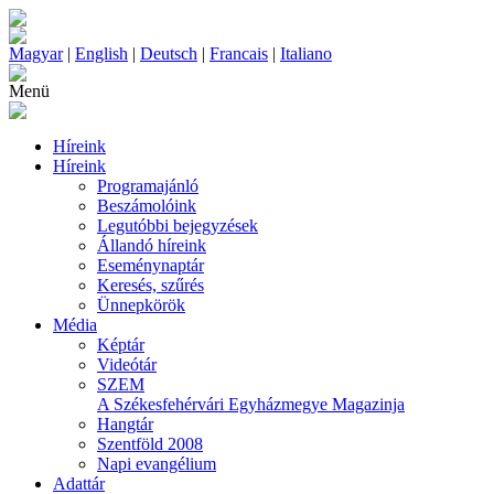
Magyar
|
English
|
Deutsch
|
Francais
|
Italiano
Menü
Híreink
Híreink
Programajánló
Beszámolóink
Legutóbbi bejegyzések
Állandó híreink
Eseménynaptár
Keresés, szűrés
Ünnepkörök
Média
Képtár
Videótár
SZEM
A Székesfehérvári Egyházmegye Magazinja
Hangtár
Szentföld 2008
Napi evangélium
Adattár