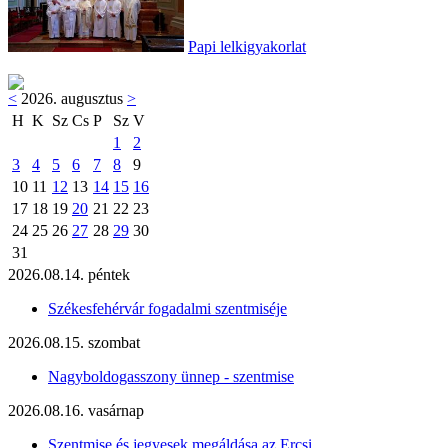
Papi lelkigyakorlat
<
2026. augusztus
>
H
K
Sz
Cs
P
Sz
V
1
2
3
4
5
6
7
8
9
10
11
12
13
14
15
16
17
18
19
20
21
22
23
24
25
26
27
28
29
30
31
2026.08.14. péntek
Székesfehérvár fogadalmi szentmiséje
2026.08.15. szombat
Nagyboldogasszony ünnep - szentmise
2026.08.16. vasárnap
Szentmise és jegyesek megáldása az Ercsi