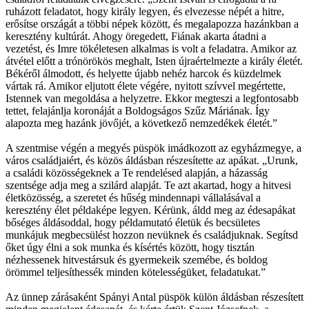
ruházott feladatot, hogy király legyen, és elvezesse népét a hitre,
erősítse országát a többi népek között, és megalapozza hazánkban a
keresztény kultúrát. Ahogy öregedett, Fiának akarta átadni a
vezetést, és Imre tökéletesen alkalmas is volt a feladatra. Amikor az
átvétel előtt a trónörökös meghalt, Isten újraértelmezte a király életét.
Békéről álmodott, és helyette újabb nehéz harcok és küzdelmek
vártak rá. Amikor eljutott élete végére, nyitott szívvel megértette,
Istennek van megoldása a helyzetre. Ekkor megteszi a legfontosabb
tettet, felajánlja koronáját a Boldogságos Szűz Máriának. Így
alapozta meg hazánk jövőjét, a következő nemzedékek életét.”
A szentmise végén a megyés püspök imádkozott az egyházmegye, a
város családjaiért, és közös áldásban részesítette az apákat. „Urunk,
a családi közösségeknek a Te rendelésed alapján, a házasság
szentsége adja meg a szilárd alapját. Te azt akartad, hogy a hitvesi
életközösség, a szeretet és hűség mindennapi vállalásával a
keresztény élet példaképe legyen. Kérünk, áldd meg az édesapákat
bőséges áldásoddal, hogy példamutató életük és becsületes
munkájuk megbecsülést hozzon nevüknek és családjuknak. Segítsd
őket úgy élni a sok munka és kísértés között, hogy tisztán
nézhessenek hitvestársuk és gyermekeik szemébe, és boldog
örömmel teljesíthessék minden kötelességüket, feladatukat.”
Az ünnep zárásaként Spányi Antal püspök külön áldásban részesített