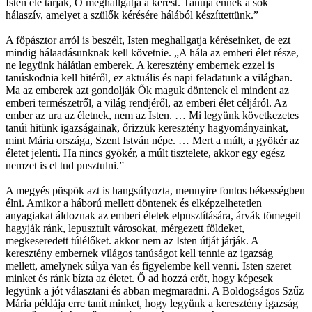
Isten elé tárják, Ő meghallgatja a kérést. Tanúja ennek a sok
hálaszív, amelyet a szülők kérésére hálából készíttettünk.”
A főpásztor arról is beszélt, Isten meghallgatja kéréseinket, de ezt
mindig hálaadásunknak kell követnie. „A hála az emberi élet része,
ne legyünk hálátlan emberek. A keresztény embernek ezzel is
tanúskodnia kell hitéről, ez aktuális és napi feladatunk a világban.
Ma az emberek azt gondolják Ők maguk döntenek el mindent az
emberi természetről, a világ rendjéről, az emberi élet céljáról. Az
ember az ura az életnek, nem az Isten. … Mi legyünk következetes
tanúi hitünk igazságainak, őrizzük keresztény hagyományainkat,
mint Mária országa, Szent István népe. … Mert a múlt, a gyökér az
életet jelenti. Ha nincs gyökér, a múlt tisztelete, akkor egy egész
nemzet is el tud pusztulni.”
A megyés püspök azt is hangsúlyozta, mennyire fontos békességben
élni. Amikor a háború mellett döntenek és elképzelhetetlen
anyagiakat áldoznak az emberi életek elpusztítására, árvák tömegeit
hagyják ránk, lepusztult városokat, mérgezett földeket,
megkeseredett túlélőket. akkor nem az Isten útját járják. A
keresztény embernek világos tanúságot kell tennie az igazság
mellett, amelynek súlya van és figyelembe kell venni. Isten szeret
minket és ránk bízta az életet. Ő ad hozzá erőt, hogy képesek
legyünk a jót választani és abban megmaradni. A Boldogságos Szűz
Mária példája erre tanít minket, hogy legyünk a keresztény igazság