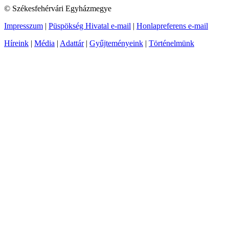
© Székesfehérvári Egyházmegye
Impresszum
|
Püspökség Hivatal e-mail
|
Honlapreferens e-mail
Híreink
|
Média
|
Adattár
|
Gyűjteményeink
|
Történelmünk