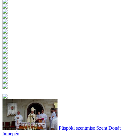
Püspöki szentmise Szent Donát
ünnepén