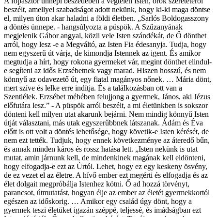
A főpásztor ünnepi beszédében a végtelen Isten, örök szeretetéről
beszélt, amellyel szabadságot adott nekünk, hogy ki-ki maga döntse
el, milyen úton akar haladni a földi életben. „Sarlós Boldogasszony
a döntés ünnepe. - hangsúlyozta a püspök. A Szűzanyának
megjelenik Gábor angyal, közli vele Isten szándékát, de Ő dönthet
arról, hogy lesz -e a Megváltó, az Isten Fia édesanyja. Tudja, hogy
nem egyszerű út várja, de kimondja Istennek az igent. És amikor
megtudja a hírt, hogy rokona gyermeket vár, megint dönthet elindul-
e segíteni az idős Erzsébetnek vagy marad. Hiszen hosszú, és nem
könnyű az odavezető út, egy fiatal magányos nőnek. … Mária dönt,
mert szíve és lelke erre indítja. És a találkozásban ott van a
Szentlélek. Erzsébet méhében felujjong a gyermek, János, aki Jézus
előfutára lesz.” - A püspök arról beszélt, a mi életünkben is sokszor
dönteni kell milyen utat akarunk bejárni. Nem mindig könnyű Isten
útját választani, más utak egyszerűbbnek látszanak. Ádám és Éva
előtt is ott volt a döntés lehetősége, hogy követik-e Isten kérését, de
nem ezt tették. Tudjuk, hogy ennek következménye az áteredő bűn,
és annak minden káros és rossz hatása lett. „Isten nekünk is utat
mutat, amin járnunk kell, de mindenkinek magának kell eldönteni,
hogy elfogadja-e ezt az Úrtól. Lehet, hogy ez egy keskeny ösvény,
de ez vezet el az életre. A hívő ember ezt megérti és elfogadja és az
élet dolgait megpróbálja Istenhez kötni. Ő ad hozzá törvényt,
parancsot, útmutatást, hogyan élje az ember az életét gyermekkortól
egészen az időskorig. … Amikor egy család úgy dönt, hogy a
gyermek teszi életüket igazán széppé, teljessé, és imádságban ezt