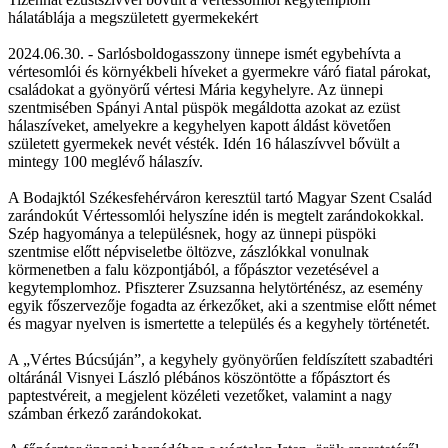
hálatáblája a megszületett gyermekekért
2024.06.30. - Sarlósboldogasszony ünnepe ismét egybehívta a
vértesomlói és környékbeli híveket a gyermekre váró fiatal párokat,
családokat a gyönyörű vértesi Mária kegyhelyre. Az ünnepi
szentmisében Spányi Antal püspök megáldotta azokat az ezüst
hálaszíveket, amelyekre a kegyhelyen kapott áldást követően
született gyermekek nevét vésték. Idén 16 hálaszívvel bővült a
mintegy 100 meglévő hálaszív.
A Bodajktól Székesfehérváron keresztül tartó Magyar Szent Család
zarándokút Vértessomlói helyszíne idén is megtelt zarándokokkal.
Szép hagyománya a településnek, hogy az ünnepi püspöki
szentmise előtt népviseletbe öltözve, zászlókkal vonulnak
körmenetben a falu központjából, a főpásztor vezetésével a
kegytemplomhoz. Pfiszterer Zsuzsanna helytörténész, az esemény
egyik főszervezője fogadta az érkezőket, aki a szentmise előtt német
és magyar nyelven is ismertette a település és a kegyhely történetét.
A „Vértes Búcsúján”, a kegyhely gyönyörűen feldíszített szabadtéri
oltáránál Visnyei László plébános köszöntötte a főpásztort és
paptestvéreit, a megjelent közéleti vezetőket, valamint a nagy
számban érkező zarándokokat.