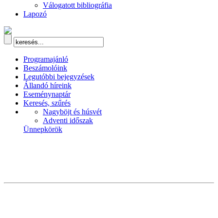
Válogatott bibliográfia
Lapozó
Programajánló
Beszámolóink
Legutóbbi bejegyzések
Állandó híreink
Eseménynaptár
Keresés, szűrés
Nagyböjt és húsvét
Adventi időszak
Ünnepkörök