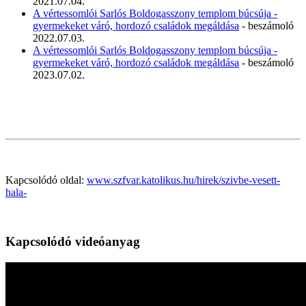
2021.07.04.
A vértessomlói Sarlós Boldogasszony templom búcsúja -
gyermekeket váró, hordozó családok megáldása
- beszámoló
2022.07.03.
A vértessomlói Sarlós Boldogasszony templom búcsúja -
gyermekeket váró, hordozó családok megáldása
- beszámoló
2023.07.02.
Kapcsolódó oldal:
www.szfvar.katolikus.hu/hirek/szivbe-vesett-
hala-
Kapcsolódó videóanyag