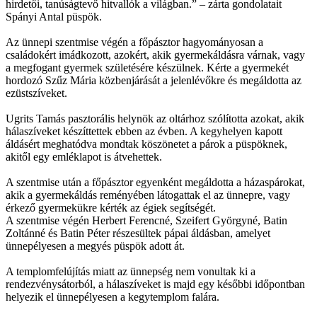
hirdetői, tanúságtevő hitvallók a világban.” – zárta gondolatait
Spányi Antal püspök.
Az ünnepi szentmise végén a főpásztor hagyományosan a
családokért imádkozott, azokért, akik gyermekáldásra várnak, vagy
a megfogant gyermek születésére készülnek. Kérte a gyermekét
hordozó Szűz Mária közbenjárását a jelenlévőkre és megáldotta az
ezüstszíveket.
Ugrits Tamás pasztorális helynök az oltárhoz szólította azokat, akik
hálaszíveket készíttettek ebben az évben. A kegyhelyen kapott
áldásért meghatódva mondtak köszönetet a párok a püspöknek,
akitől egy emléklapot is átvehettek.
A szentmise után a főpásztor egyenként megáldotta a házaspárokat,
akik a gyermekáldás reményében látogattak el az ünnepre, vagy
érkező gyermekükre kérték az égiek segítségét.
A szentmise végén Herbert Ferencné, Szeifert Györgyné, Batin
Zoltánné és Batin Péter részesültek pápai áldásban, amelyet
ünnepélyesen a megyés püspök adott át.
A templomfelújítás miatt az ünnepség nem vonultak ki a
rendezvénysátorból, a hálaszíveket is majd egy későbbi időpontban
helyezik el ünnepélyesen a kegytemplom falára.