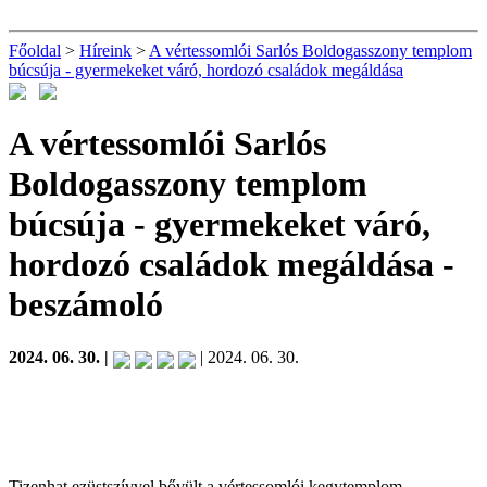
Főoldal
>
Híreink
>
A vértessomlói Sarlós Boldogasszony templom
búcsúja - gyermekeket váró, hordozó családok megáldása
A vértessomlói Sarlós
Boldogasszony templom
búcsúja - gyermekeket váró,
hordozó családok megáldása
-
beszámoló
2024. 06. 30. |
| 2024. 06. 30.
Tizenhat ezüstszívvel bővült a vértessomlói kegytemplom