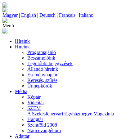
Magyar
|
English
|
Deutsch
|
Francais
|
Italiano
Menü
Híreink
Híreink
Programajánló
Beszámolóink
Legutóbbi bejegyzések
Állandó híreink
Eseménynaptár
Keresés, szűrés
Ünnepkörök
Média
Képtár
Videótár
SZEM
A Székesfehérvári Egyházmegye Magazinja
Hangtár
Szentföld 2008
Napi evangélium
Adattár