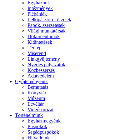
Egyházunk
Intézmények
Plébániák
Lelkipásztori körzetek
Papok, szerzetesek
Világi munkatársak
Dokumentumok
Kitüntetések
Térkép
Miserend
Linkgyűjtemény
Nyertes pályázatok
Közbeszerzés
Adatvédelem
Gyűjteményeink
Bemutatás
Könyvtár
Múzeum
Levéltár
Videósorozat
Történelmünk
Egyházmegyénk
Püspökök
Segédpüspökök
Hitvallóink