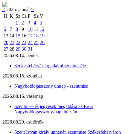
<
2025. január
>
H
K
Sz
Cs
P
Sz
V
1
2
3
4
5
6
7
8
9
10
11
12
13
14
15
16
17
18
19
20
21
22
23
24
25
26
27
28
29
30
31
2026.08.14. péntek
Székesfehérvár fogadalmi szentmiséje
2026.08.15. szombat
Nagyboldogasszony ünnep - szentmise
2026.08.16. vasárnap
Szentmise és jegyesek megáldása az Ercsi
Nagyboldogasszony-napi búcsún
2026.08.20. csütörtök
Szent István király ünnepén szentmise Székesfehérváron