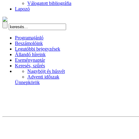
Válogatott bibliográfia
Lapozó
Programajánló
Beszámolóink
Legutóbbi bejegyzések
Állandó híreink
Eseménynaptár
Keresés, szűrés
Nagyböjt és húsvét
Adventi időszak
Ünnepkörök