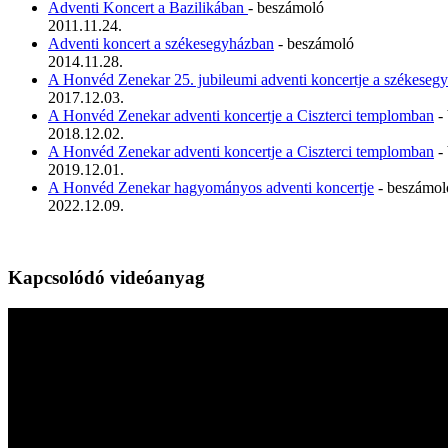
Adventi Koncert a Bazilikában
- beszámoló
2011.11.24.
Adventi koncert a székesegyházban
- beszámoló
2014.11.28.
A Honvéd Zenekar 25. jubileumi adventi koncertje a székeseg
2017.12.03.
A Honvéd Zenekar adventi koncertje a Ciszterci templomban
-
2018.12.02.
A Honvéd Zenekar adventi koncertje a Ciszterci templomban
-
2019.12.01.
A Honvéd Zenekar hagyományos adventi koncertje
- beszámol
2022.12.09.
Kapcsolódó videóanyag