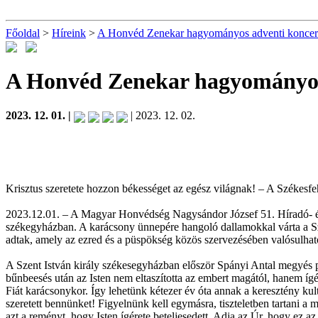
Főoldal
>
Híreink
>
A Honvéd Zenekar hagyományos adventi koncer
A Honvéd Zenekar hagyományos
2023. 12. 01. |
| 2023. 12. 02.
Krisztus szeretete hozzon békességet az egész világnak! – A Székes
2023.12.01. – A Magyar Honvédség Nagysándor József 51. Híradó- és
székegyházban. A karácsony ünnepére hangoló dallamokkal várta a Sz
adtak, amely az ezred és a püspökség közös szervezésében valósulhat
A Szent István király székesegyházban először Spányi Antal megyés 
bűnbeesés után az Isten nem eltaszította az embert magától, hanem ígé
Fiát karácsonykor. Így lehetünk kétezer év óta annak a keresztény kul
szeretett bennünket! Figyelnünk kell egymásra, tiszteletben tartani a m
azt a reményt, hogy Isten ígérete beteljesedett. Adja az Úr, hogy ez a