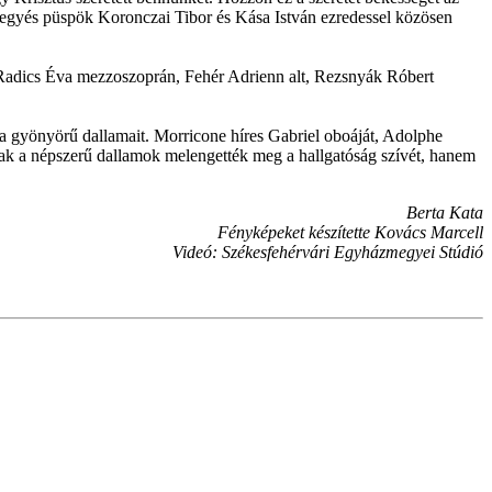
 megyés püspök Koronczai Tibor és Kása István ezredessel közösen
 Radics Éva mezzoszoprán, Fehér Adrienn alt, Rezsnyák Róbert
ta gyönyörű dallamait. Morricone híres Gabriel oboáját, Adolphe
sak a népszerű dallamok melengették meg a hallgatóság szívét, hanem
Berta Kata
Fényképeket készítette Kovács Marcell
Videó: Székesfehérvári Egyházmegyei Stúdió