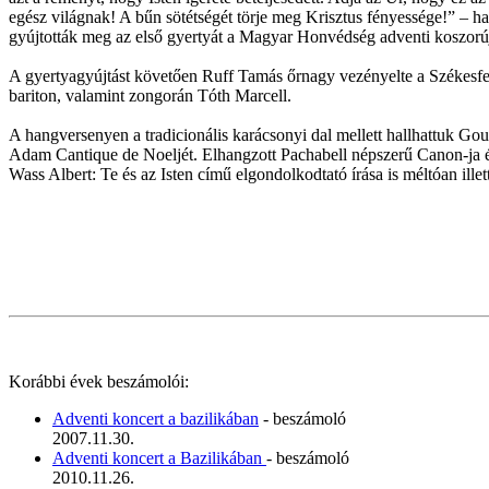
egész világnak! A bűn sötétségét törje meg Krisztus fényessége!” – h
gyújtották meg az első gyertyát a Magyar Honvédség adventi koszorú
A gyertyagyújtást követően Ruff Tamás őrnagy vezényelte a Székesf
bariton, valamint zongorán Tóth Marcell.
A hangversenyen a tradicionális karácsonyi dal mellett hallhattuk Go
Adam Cantique de Noeljét. Elhangzott Pachabell népszerű Canon-ja és
Wass Albert: Te és az Isten című elgondolkodtató írása is méltóan ill
Korábbi évek beszámolói:
Adventi koncert a bazilikában
- beszámoló
2007.11.30.
Adventi koncert a Bazilikában
- beszámoló
2010.11.26.