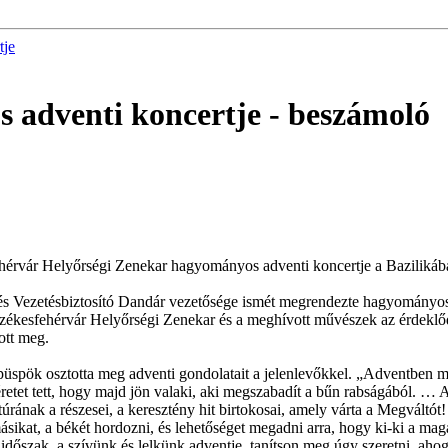
tje
 adventi koncertje
- beszámoló
fehérvár Helyőrségi Zenekar hagyományos adventi koncertje a Bazilikáb
 Vezetésbiztosító Dandár vezetősége ismét megrendezte hagyományos A
ékesfehérvár Helyőrségi Zenekar és a meghívott művészek az érdeklőd
ott meg.
püspök osztotta meg adventi gondolatait a jelenlevőkkel. „Adventben 
retet tett, hogy majd jön valaki, aki megszabadít a bűn rabságából. … A
túrának a részesei, a keresztény hit birtokosai, amely várta a Megváltó
ásikat, a békét hordozni, és lehetőséget megadni arra, hogy ki-ki a maga
z időszak, a szívünk és lelkünk adventje, tanítson meg úgy szeretni, aho