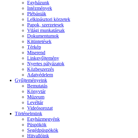
Egyházunk
Intézmények
Plébániák
Lelkipásztori körzetek
Papok, szerzetesek
Világi munkatársak
Dokumentumok
Kitüntetések
Térkép
Miserend
Linkgyűjtemény
Nyertes pályázatok
Közbeszerzés
Adatvédelem
Gyűjteményeink
Bemutatás
Könyvtár
Múzeum
Levéltár
Videósorozat
Történelmünk
Egyházmegyénk
Püspökök
Segédpüspökök
Hitvallóink