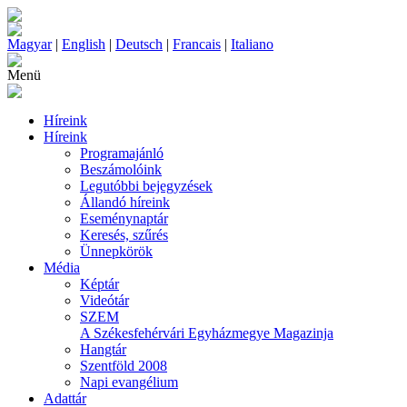
Magyar
|
English
|
Deutsch
|
Francais
|
Italiano
Menü
Híreink
Híreink
Programajánló
Beszámolóink
Legutóbbi bejegyzések
Állandó híreink
Eseménynaptár
Keresés, szűrés
Ünnepkörök
Média
Képtár
Videótár
SZEM
A Székesfehérvári Egyházmegye Magazinja
Hangtár
Szentföld 2008
Napi evangélium
Adattár