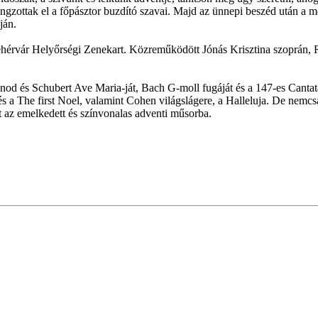
angzottak el a főpásztor buzdító szavai. Majd az ünnepi beszéd után a
ján.
ehérvár Helyőrségi Zenekart. Közreműködött Jónás Krisztina szoprán,
unod és Schubert Ave Maria-ját, Bach G-moll fugáját és a 147-es Canta
 a The first Noel, valamint Cohen világslágere, a Halleluja. De nemc
ett az emelkedett és színvonalas adventi műsorba.