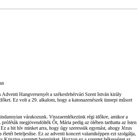
an
dventi Hangversenyét a székesfehérvári Szent István király
őket. Ez volt a 29. alkalom, hogy a katonazenészek ünnepi műsort
mindannyian várakozunk. Visszaemlékezünk régi időkre, amikor a
 próféták megjövendölték Őt, Mária pedig az ölében tarthatta az Isten
t! Ez a hit hív minket arra, hogy úgy szeressük egymást, ahogy Jézus
 életét beteljesítse. Ez az adventi koncert valamiképpen ezt szolgálja,
gy Krisztus szeretett bennünket. Hozzon ez a szeretet békességet az