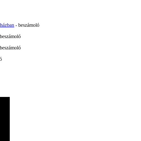
yházban
- beszámoló
 beszámoló
 beszámoló
ó