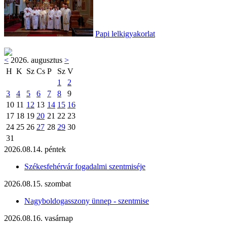
Papi lelkigyakorlat
<
2026. augusztus
>
H
K
Sz
Cs
P
Sz
V
1
2
3
4
5
6
7
8
9
10
11
12
13
14
15
16
17
18
19
20
21
22
23
24
25
26
27
28
29
30
31
2026.08.14. péntek
Székesfehérvár fogadalmi szentmiséje
2026.08.15. szombat
Nagyboldogasszony ünnep - szentmise
2026.08.16. vasárnap