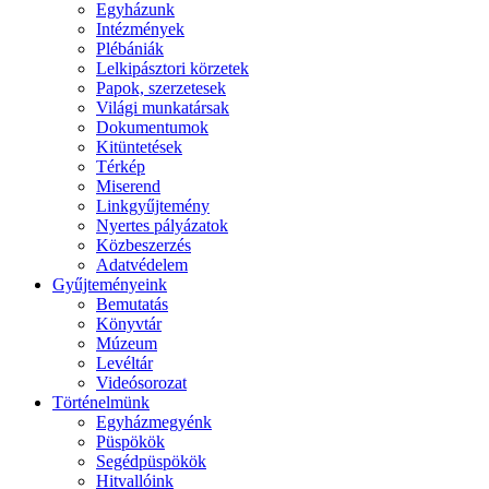
Egyházunk
Intézmények
Plébániák
Lelkipásztori körzetek
Papok, szerzetesek
Világi munkatársak
Dokumentumok
Kitüntetések
Térkép
Miserend
Linkgyűjtemény
Nyertes pályázatok
Közbeszerzés
Adatvédelem
Gyűjteményeink
Bemutatás
Könyvtár
Múzeum
Levéltár
Videósorozat
Történelmünk
Egyházmegyénk
Püspökök
Segédpüspökök
Hitvallóink