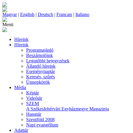
Magyar
|
English
|
Deutsch
|
Francais
|
Italiano
Menü
Híreink
Híreink
Programajánló
Beszámolóink
Legutóbbi bejegyzések
Állandó híreink
Eseménynaptár
Keresés, szűrés
Ünnepkörök
Média
Képtár
Videótár
SZEM
A Székesfehérvári Egyházmegye Magazinja
Hangtár
Szentföld 2008
Napi evangélium
Adattár