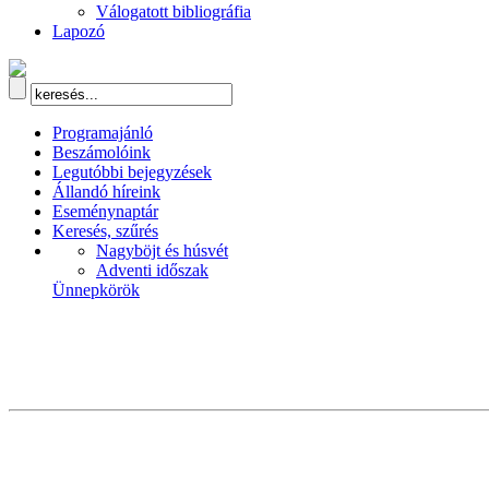
Válogatott bibliográfia
Lapozó
Programajánló
Beszámolóink
Legutóbbi bejegyzések
Állandó híreink
Eseménynaptár
Keresés, szűrés
Nagyböjt és húsvét
Adventi időszak
Ünnepkörök