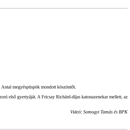
yi Antal megyéspüspök mondott köszöntőt.
ú első gyertyáját. A Fricsay Richárd-díjas katonazenekar mellett, az
Videó: Somogyi Tamás és BPK