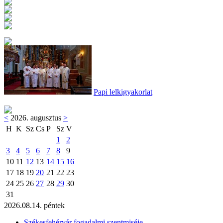
Papi lelkigyakorlat
<
2026. augusztus
>
H
K
Sz
Cs
P
Sz
V
1
2
3
4
5
6
7
8
9
10
11
12
13
14
15
16
17
18
19
20
21
22
23
24
25
26
27
28
29
30
31
2026.08.14. péntek
Székesfehérvár fogadalmi szentmiséje