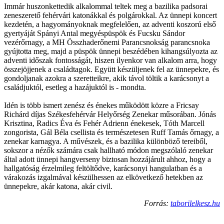
Immár huszonkettedik alkalommal teltek meg a bazilika padsorai
zeneszerető fehérvári katonákkal és polgárokkal. Az ünnepi koncert
kezdetén, a hagyományoknak megfelelően, az adventi koszorú első
gyertyáját Spányi Antal megyéspüspök és Fucsku Sándor
vezérőrnagy, a MH Összhaderőnemi Parancsnokság parancsnoka
gyújtotta meg, majd a püspök ünnepi beszédében kihangsúlyozta az
adventi időszak fontosságát, hiszen ilyenkor van alkalom arra, hogy
összejöjjenek a családtagok. Együtt készüljenek fel az ünnepekre, és
gondoljanak azokra a szeretteikre, akik távol töltik a karácsonyt a
családjuktól, esetleg a hazájuktól is - mondta.
Idén is több ismert zenész és énekes működött közre a Fricsay
Richárd díjas Székesfehérvár Helyőrség Zenekar műsorában. Jónás
Krisztina, Radics Éva és Fehér Adrienn énekesek, Tóth Marcell
zongorista, Gál Béla csellista és természetesen Ruff Tamás őrnagy, a
zenekar karnagya. A művészek, és a bazilika különböző tereiből,
sokszor a nézők számára csak hallható módon megszólaló zenekar
által adott ünnepi hangverseny biztosan hozzájárult ahhoz, hogy a
hallgatóság érzelmileg feltöltődve, karácsonyi hangulatban és a
várakozás izgalmával készülhessen az elkövetkező hetekben az
ünnepekre, akár katona, akár civil.
Forrás:
taborilelkesz.hu