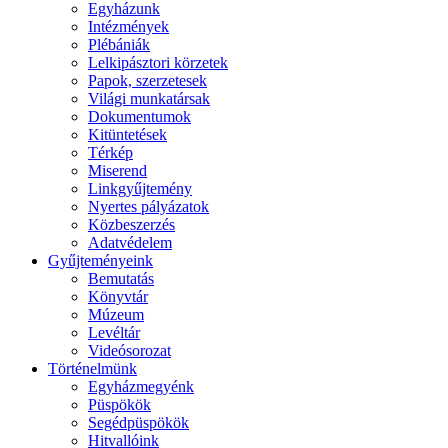
Egyházunk
Intézmények
Plébániák
Lelkipásztori körzetek
Papok, szerzetesek
Világi munkatársak
Dokumentumok
Kitüntetések
Térkép
Miserend
Linkgyűjtemény
Nyertes pályázatok
Közbeszerzés
Adatvédelem
Gyűjteményeink
Bemutatás
Könyvtár
Múzeum
Levéltár
Videósorozat
Történelmünk
Egyházmegyénk
Püspökök
Segédpüspökök
Hitvallóink