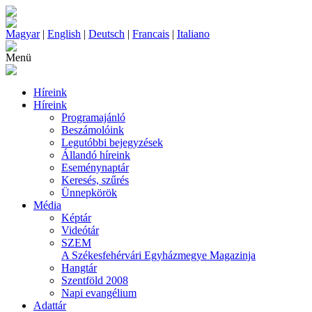
Magyar
|
English
|
Deutsch
|
Francais
|
Italiano
Menü
Híreink
Híreink
Programajánló
Beszámolóink
Legutóbbi bejegyzések
Állandó híreink
Eseménynaptár
Keresés, szűrés
Ünnepkörök
Média
Képtár
Videótár
SZEM
A Székesfehérvári Egyházmegye Magazinja
Hangtár
Szentföld 2008
Napi evangélium
Adattár