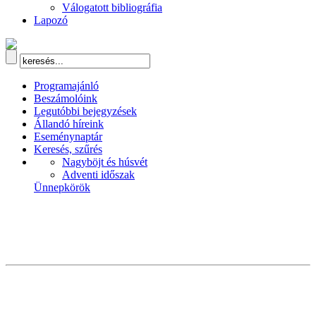
Válogatott bibliográfia
Lapozó
Programajánló
Beszámolóink
Legutóbbi bejegyzések
Állandó híreink
Eseménynaptár
Keresés, szűrés
Nagyböjt és húsvét
Adventi időszak
Ünnepkörök