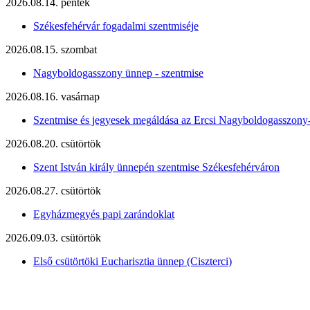
2026.08.14. péntek
Székesfehérvár fogadalmi szentmiséje
2026.08.15. szombat
Nagyboldogasszony ünnep - szentmise
2026.08.16. vasárnap
Szentmise és jegyesek megáldása az Ercsi Nagyboldogasszony
2026.08.20. csütörtök
Szent István király ünnepén szentmise Székesfehérváron
2026.08.27. csütörtök
Egyházmegyés papi zarándoklat
2026.09.03. csütörtök
Első csütörtöki Eucharisztia ünnep (Ciszterci)