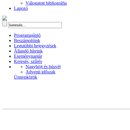
Válogatott bibliográfia
Lapozó
Programajánló
Beszámolóink
Legutóbbi bejegyzések
Állandó híreink
Eseménynaptár
Keresés, szűrés
Nagyböjt és húsvét
Adventi időszak
Ünnepkörök