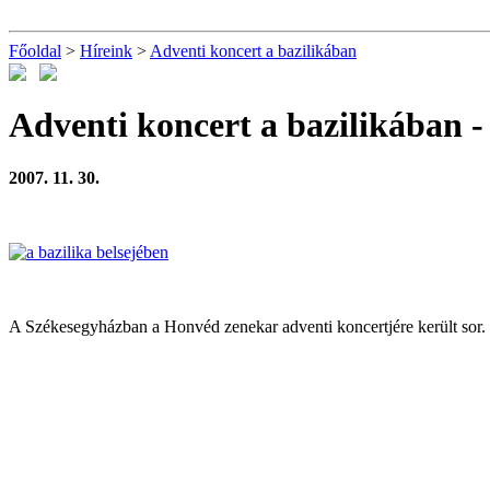
Főoldal
>
Híreink
>
Adventi koncert a bazilikában
Adventi koncert a bazilikában
-
2007. 11. 30.
A Székesegyházban a Honvéd zenekar adventi koncertjére került sor