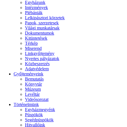
Egyházunk
Intézmények
Plébániák
Lelkipásztori körzetek
Papok, szerzetesek
Világi munkatársak
Dokumentumok
Kitüntetések
Térkép
Miserend
Linkgyűjtemény
Nyertes pályázatok
Közbeszerzés
Adatvédelem
Gyűjteményeink
Bemutatás
Könyvtár
Múzeum
Levéltár
Videósorozat
Történelmünk
Egyházmegyénk
Püspökök
Segédpüspökök
Hitvallóink