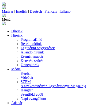
Magyar
|
English
|
Deutsch
|
Francais
|
Italiano
Menü
Híreink
Híreink
Programajánló
Beszámolóink
Legutóbbi bejegyzések
Állandó híreink
Eseménynaptár
Keresés, szűrés
Ünnepkörök
Média
Képtár
Videótár
SZEM
A Székesfehérvári Egyházmegye Magazinja
Hangtár
Szentföld 2008
Napi evangélium
Adattár