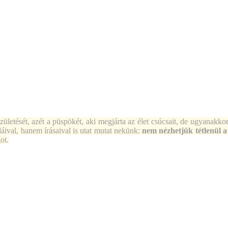
ületését, azét a püspökét, aki megjárta az élet csúcsait, de ugyanakkor
dáival, hanem írásaival is utat mutat nekünk:
nem nézhetjük tétlenül a
ot.