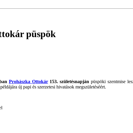
Ottokár püspök
ban
Prohászka Ottokár
153. születésnapján
püspöki szentmise le
éldájára új papi és szerzetesi hivatások megszületéséért.
l