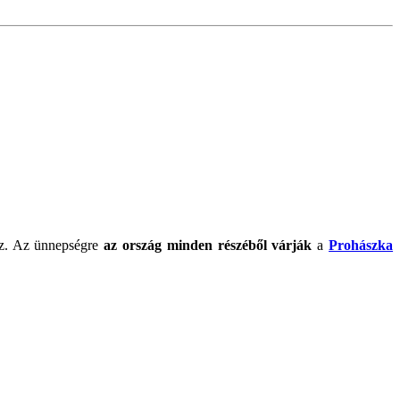
sz. Az ünnepségre
az ország minden részéből várják
a
Prohászka