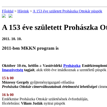
Főoldal
>
Híreink
>
A 153 éve született Prohászka Ottokár püspök
A 153 éve született Prohászka 
2011. 10. 10.
2011-ben MKKN program is
Október 10-én, hétfőn
a
Vasútvidéki
Prohászka
Emléktemplom
Imaszövetség
tagjait
, akik több éve imádkoznak a szentéletû püspök p
15 h 00
Mózessy Gergely
gyûjteményigazgató előadása
Prohászka Ottokár címerváltozatainak értelmezési lehetőségei
címme
16 h 00
Emlékmise Prohászka Ottokár születésének évfordulóján,
főcelebráns:
Viliam Judák
nyitrai püspök