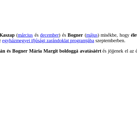
Kaszap
(
március
és
december
) és
Bogner
(
május
) misékbe, hogy
él
az
egyházmegyei ifjúsági zarándoklat programjába
szeptemberben.
án és Bogner Mária Margit boldoggá avatásáért
és jöjjenek el az