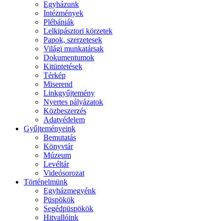
Egyházunk
Intézmények
Plébániák
Lelkipásztori körzetek
Papok, szerzetesek
Világi munkatársak
Dokumentumok
Kitüntetések
Térkép
Miserend
Linkgyűjtemény
Nyertes pályázatok
Közbeszerzés
Adatvédelem
Gyűjteményeink
Bemutatás
Könyvtár
Múzeum
Levéltár
Videósorozat
Történelmünk
Egyházmegyénk
Püspökök
Segédpüspökök
Hitvallóink