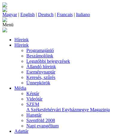
Magyar
|
English
|
Deutsch
|
Francais
|
Italiano
Menü
Híreink
Híreink
Programajánló
Beszámolóink
Legutóbbi bejegyzések
Állandó híreink
Eseménynaptár
Keresés, szűrés
Ünnepkörök
Média
Képtár
Videótár
SZEM
A Székesfehérvári Egyházmegye Magazinja
Hangtár
Szentföld 2008
Napi evangélium
Adattár