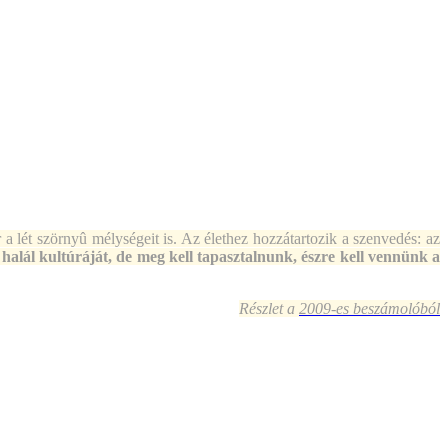
 a lét szörnyû mélységeit is. Az élethez hozzátartozik a szenvedés: az
 halál kultúráját, de meg kell tapasztalnunk, észre kell vennünk a
Részlet a
2009-es beszámolóból