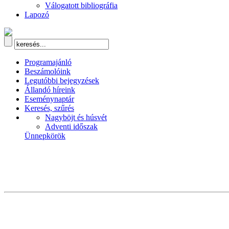
Válogatott bibliográfia
Lapozó
Programajánló
Beszámolóink
Legutóbbi bejegyzések
Állandó híreink
Eseménynaptár
Keresés, szűrés
Nagyböjt és húsvét
Adventi időszak
Ünnepkörök