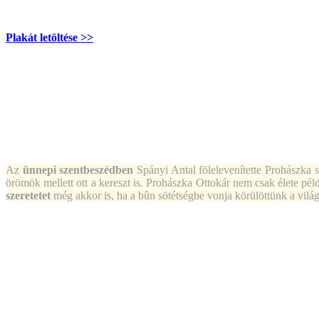
Plakát letöltése >>
A
z
ünnepi szentbeszédben
Spányi Antal fölelevenítette Prohászka sz
örömök mellett ott a kereszt is. Prohászka Ottokár nem csak élete pél
szeretetet
még akkor is, ha a bûn sötétségbe vonja körülöttünk a világ