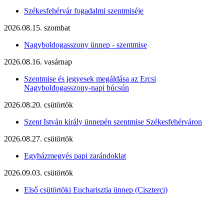
Székesfehérvár fogadalmi szentmiséje
2026.08.15. szombat
Nagyboldogasszony ünnep - szentmise
2026.08.16. vasárnap
Szentmise és jegyesek megáldása az Ercsi
Nagyboldogasszony-napi búcsún
2026.08.20. csütörtök
Szent István király ünnepén szentmise Székesfehérváron
2026.08.27. csütörtök
Egyházmegyés papi zarándoklat
2026.09.03. csütörtök
Első csütörtöki Eucharisztia ünnep (Ciszterci)