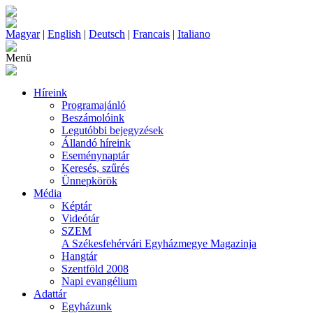
Magyar
|
English
|
Deutsch
|
Francais
|
Italiano
Menü
Híreink
Programajánló
Beszámolóink
Legutóbbi bejegyzések
Állandó híreink
Eseménynaptár
Keresés, szűrés
Ünnepkörök
Média
Képtár
Videótár
SZEM
A Székesfehérvári Egyházmegye Magazinja
Hangtár
Szentföld 2008
Napi evangélium
Adattár
Egyházunk