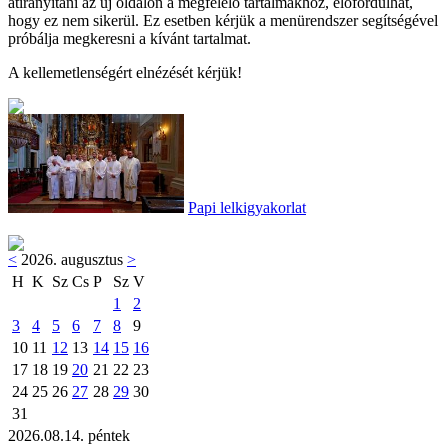
átirányítani az új oldalon a megfelelő tartalmakhoz, előfordulhat,
hogy ez nem sikerül. Ez esetben kérjük a menürendszer segítségével
próbálja megkeresni a kívánt tartalmat.
A kellemetlenségért elnézését kérjük!
Papi lelkigyakorlat
<
2026. augusztus
>
H
K
Sz
Cs
P
Sz
V
1
2
3
4
5
6
7
8
9
10
11
12
13
14
15
16
17
18
19
20
21
22
23
24
25
26
27
28
29
30
31
2026.08.14. péntek