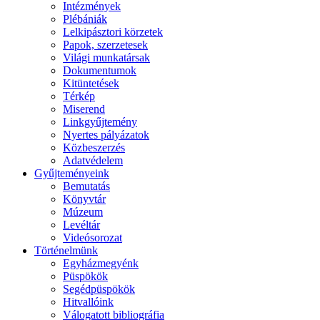
Intézmények
Plébániák
Lelkipásztori körzetek
Papok, szerzetesek
Világi munkatársak
Dokumentumok
Kitüntetések
Térkép
Miserend
Linkgyűjtemény
Nyertes pályázatok
Közbeszerzés
Adatvédelem
Gyűjteményeink
Bemutatás
Könyvtár
Múzeum
Levéltár
Videósorozat
Történelmünk
Egyházmegyénk
Püspökök
Segédpüspökök
Hitvallóink
Válogatott bibliográfia