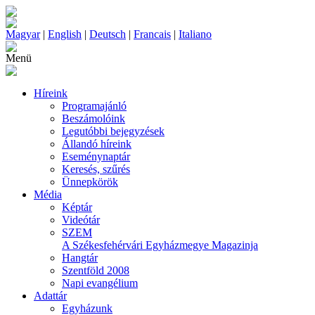
Magyar
|
English
|
Deutsch
|
Francais
|
Italiano
Menü
Híreink
Programajánló
Beszámolóink
Legutóbbi bejegyzések
Állandó híreink
Eseménynaptár
Keresés, szűrés
Ünnepkörök
Média
Képtár
Videótár
SZEM
A Székesfehérvári Egyházmegye Magazinja
Hangtár
Szentföld 2008
Napi evangélium
Adattár
Egyházunk