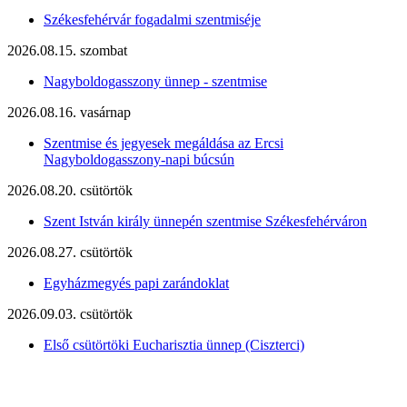
Székesfehérvár fogadalmi szentmiséje
2026.08.15. szombat
Nagyboldogasszony ünnep - szentmise
2026.08.16. vasárnap
Szentmise és jegyesek megáldása az Ercsi
Nagyboldogasszony-napi búcsún
2026.08.20. csütörtök
Szent István király ünnepén szentmise Székesfehérváron
2026.08.27. csütörtök
Egyházmegyés papi zarándoklat
2026.09.03. csütörtök
Első csütörtöki Eucharisztia ünnep (Ciszterci)