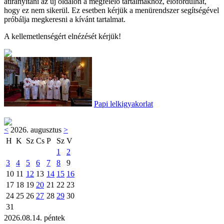
átirányítani az új oldalon a megfelelő tartalmakhoz, előfordulhat,
hogy ez nem sikerül. Ez esetben kérjük a menürendszer segítségével
próbálja megkeresni a kívánt tartalmat.
A kellemetlenségért elnézését kérjük!
Papi lelkigyakorlat
<
2026. augusztus
>
H
K
Sz
Cs
P
Sz
V
1
2
3
4
5
6
7
8
9
10
11
12
13
14
15
16
17
18
19
20
21
22
23
24
25
26
27
28
29
30
31
2026.08.14. péntek