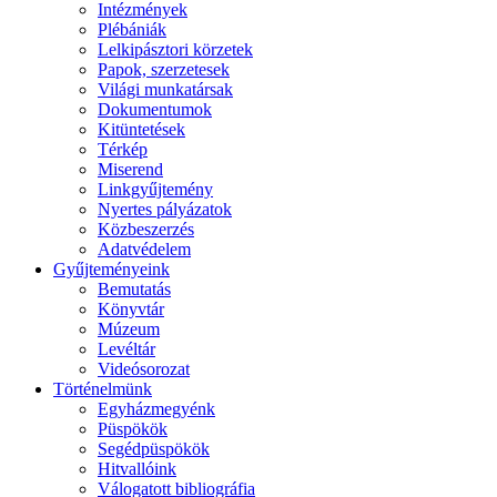
Intézmények
Plébániák
Lelkipásztori körzetek
Papok, szerzetesek
Világi munkatársak
Dokumentumok
Kitüntetések
Térkép
Miserend
Linkgyűjtemény
Nyertes pályázatok
Közbeszerzés
Adatvédelem
Gyűjteményeink
Bemutatás
Könyvtár
Múzeum
Levéltár
Videósorozat
Történelmünk
Egyházmegyénk
Püspökök
Segédpüspökök
Hitvallóink
Válogatott bibliográfia