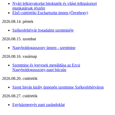
Nyári lelkigyakorlat hitoktatók és világi lelkipásztori
munkatársak részére
Első csütörtöki Eucharisztia ünnep (Öreghegy)
2026.08.14. péntek
Székesfehérvár fogadalmi szentmiséje
2026.08.15. szombat
Nagyboldogasszony ünnep - szentmise
2026.08.16. vasárnap
Szentmise és jegyesek megáldása az Ercsi
Nagyboldogasszony-napi búcsún
2026.08.20. csütörtök
Szent István király ünnepén szentmise Székesfehérváron
2026.08.27. csütörtök
Egyházmegyés papi zarándoklat