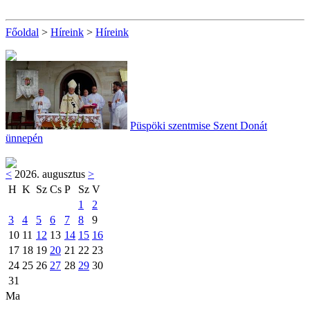
Főoldal
>
Híreink
>
Híreink
Püspöki szentmise Szent Donát
ünnepén
<
2026. augusztus
>
H
K
Sz
Cs
P
Sz
V
1
2
3
4
5
6
7
8
9
10
11
12
13
14
15
16
17
18
19
20
21
22
23
24
25
26
27
28
29
30
31
Ma