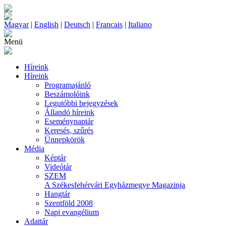
Magyar
|
English
|
Deutsch
|
Francais
|
Italiano
Menü
Híreink
Híreink
Programajánló
Beszámolóink
Legutóbbi bejegyzések
Állandó híreink
Eseménynaptár
Keresés, szűrés
Ünnepkörök
Média
Képtár
Videótár
SZEM
A Székesfehérvári Egyházmegye Magazinja
Hangtár
Szentföld 2008
Napi evangélium
Adattár