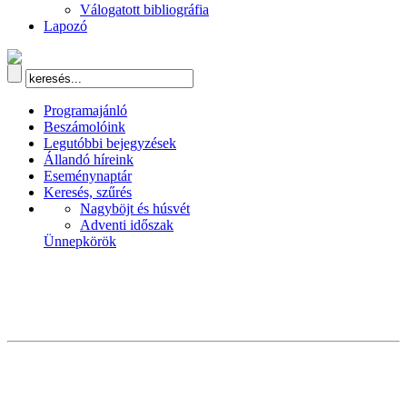
Válogatott bibliográfia
Lapozó
Programajánló
Beszámolóink
Legutóbbi bejegyzések
Állandó híreink
Eseménynaptár
Keresés, szűrés
Nagyböjt és húsvét
Adventi időszak
Ünnepkörök