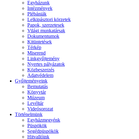
Egyházunk
Intézmények
Plébániák
Lelkipásztori körzetek
Papok, szerzetesek
Világi munkatársak
Dokumentumok
Kitüntetések
Térkép
Miserend
Linkgyűjtemény
Nyertes pályázatok
Közbeszerzés
Adatvédelem
Gyűjteményeink
Bemutatás
Könyvtár
Múzeum
Levéltár
Videósorozat
Történelmünk
Egyházmegyénk
Püspökök
Segédpüspökök
Hitvallóink