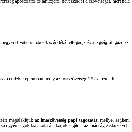
szág apostoláról és tanítójáról nevezzük el a szövetséget, mert nála
megyei Hivatal mindazok szándékát elfogadja és a tagságról igazolást
ohászka emléktemplomban, mely az Imaszövetség élő és meghalt
zért megalakítjuk a
z imaszövetség papi tagozatát
, mellyel segíteni
gárzó egyéniségük kialakulását akarjuk segíteni az imádság eszközeivel.