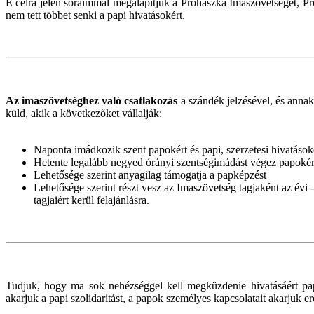
E célra jelen soraimmal megalapítjuk a Prohászka Imaszövetséget, Pr
nem tett többet senki a papi hivatásokért.
Az imaszövetséghez való csatlakozás
a szándék jelzésével, és annak
küld, akik a következőket vállalják:
Naponta imádkozik szent papokért és papi, szerzetesi hivatások
Hetente legalább negyed órányi szentségimádást végez papokért
Lehetősége szerint anyagilag támogatja a papképzést
Lehetősége szerint részt vesz az Imaszövetség tagjaként az év
tagjaiért kerül felajánlásra.
Tudjuk, hogy ma sok nehézséggel kell megküzdenie hivatásáért pap
akarjuk a papi szolidaritást, a papok személyes kapcsolatait akarjuk e