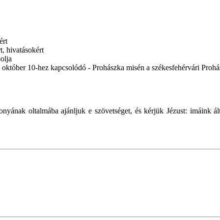
ért
, hivatásokért
olja
i - október 10-hez kapcsolódó - Prohászka misén a székesfehérvári Pr
ának oltalmába ajánljuk e szövetséget, és kérjük Jézust: imáink ál