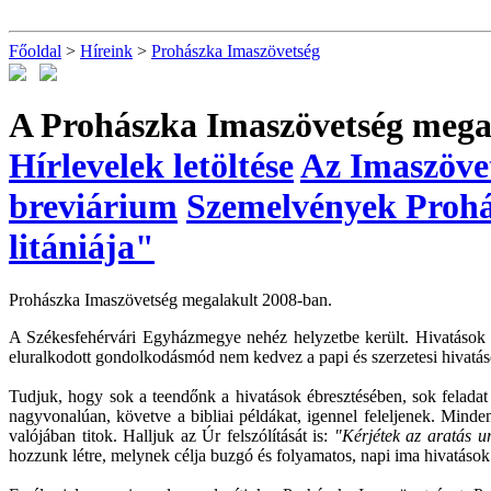
Főoldal
>
Híreink
>
Prohászka Imaszövetség
A Prohászka Imaszövetség mega
Hírlevelek letöltése
Az Imaszövet
breviárium
Szemelvények Prohás
litániája"
Prohászka Imaszövetség megalakult 2008-ban.
A Székesfehérvári Egyházmegye nehéz helyzetbe került. Hivatások s
eluralkodott gondolkodásmód nem kedvez a papi és szerzetesi hivatá
Tudjuk, hogy sok a teendőnk a hivatások ébresztésében, sok feladat h
nagyvonalúan, követve a bibliai példákat, igennel feleljenek. Mind
valójában titok. Halljuk az Úr felszólítását is:
"Kérjétek az aratás u
hozzunk létre, melynek célja buzgó és folyamatos, napi ima hivatások 