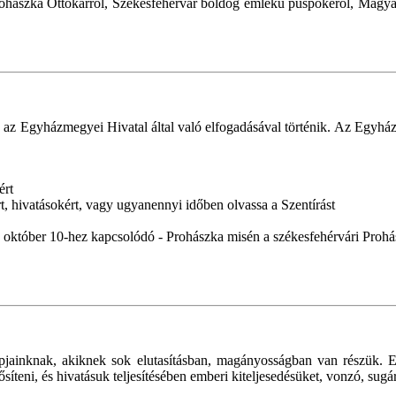
ohászka Ottokárról, Székesfehérvár boldog emlékű püspökéről, Magyaror
 az Egyházmegyei Hivatal által való elfogadásával történik. Az Egyház
ért
, hivatásokért, vagy ugyanennyi időben olvassa a Szentírást
i - október 10-hez kapcsolódó - Prohászka misén a székesfehérvári Pr
jainknak, akiknek sok elutasításban, magányosságban van részük. E
rősíteni, és hivatásuk teljesítésében emberi kiteljesedésüket, vonzó, su