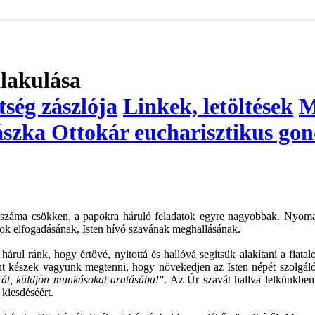
lakulása
ség zászlója
Linkek, letöltések
M
zka Ottokár eucharisztikus gon
záma csökken, a papokra háruló feladatok egyre nagyobbak. Nyomasztó 
sok elfogadásának, Isten hívó szavának meghallásának.
árul ránk, hogy értővé, nyitottá és hallóvá segítsük alakítani a fiatal
ent készek vagyunk megtenni, hogy növekedjen az Isten népét szolgál
rát, küldjön munkásokat aratásába!"
. Az Úr szavát hallva lelkünkben
kiesdéséért.