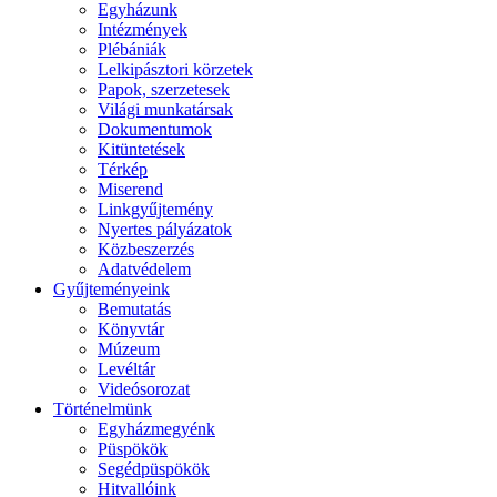
Egyházunk
Intézmények
Plébániák
Lelkipásztori körzetek
Papok, szerzetesek
Világi munkatársak
Dokumentumok
Kitüntetések
Térkép
Miserend
Linkgyűjtemény
Nyertes pályázatok
Közbeszerzés
Adatvédelem
Gyűjteményeink
Bemutatás
Könyvtár
Múzeum
Levéltár
Videósorozat
Történelmünk
Egyházmegyénk
Püspökök
Segédpüspökök
Hitvallóink