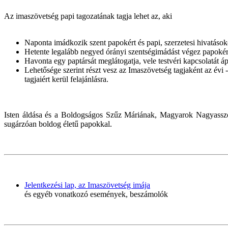
Az imaszövetség papi tagozatának tagja lehet az, aki
Naponta imádkozik szent papokért és papi, szerzetesi hivatások
Hetente legalább negyed órányi szentségimádást végez papokért
Havonta egy paptársát meglátogatja, vele testvéri kapcsolatát áp
Lehetősége szerint részt vesz az Imaszövetség tagjaként az év
tagjaiért kerül felajánlásra.
Isten áldása és a Boldogságos Szűz Máriának, Magyarok Nagyasszony
sugárzóan boldog életű papokkal.
Jelentkezési lap, az Imaszövetség imája
és egyéb vonatkozó események, beszámolók