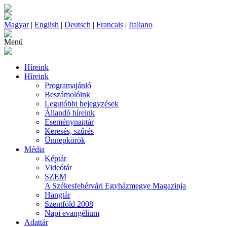
Magyar
|
English
|
Deutsch
|
Francais
|
Italiano
Menü
Híreink
Híreink
Programajánló
Beszámolóink
Legutóbbi bejegyzések
Állandó híreink
Eseménynaptár
Keresés, szűrés
Ünnepkörök
Média
Képtár
Videótár
SZEM
A Székesfehérvári Egyházmegye Magazinja
Hangtár
Szentföld 2008
Napi evangélium
Adattár