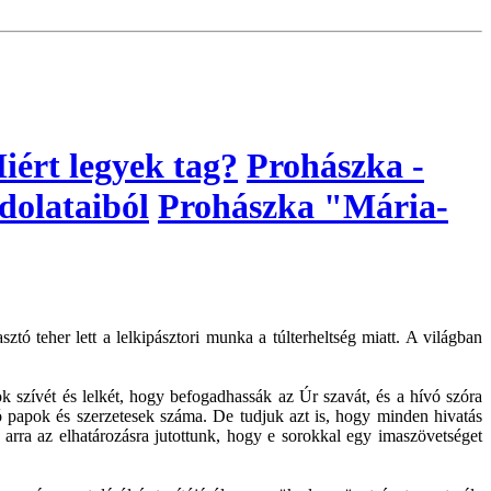
iért legyek tag?
Prohászka -
dolataiból
Prohászka "Mária-
teher lett a lelkipásztori munka a túlterheltség miatt. A világban
ok szívét és lelkét, hogy befogadhassák az Úr szavát, és a hívó szóra
ó papok és szerzetesek száma. De tudjuk azt is, hogy minden hivatás
 arra az elhatározásra jutottunk, hogy e sorokkal egy imaszövetséget