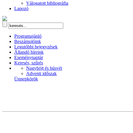
Válogatott bibliográfia
Lapozó
Programajánló
Beszámolóink
Legutóbbi bejegyzések
Állandó híreink
Eseménynaptár
Keresés, szűrés
Nagyböjt és húsvét
Adventi időszak
Ünnepkörök