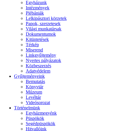
Egyházunk
Intézmények
Plébániák
Lelkipásztori körzetek
Papok, szerzetesek
Világi munkatársak
Dokumentumok
Kitüntetések
Térkép
Miserend
Linkgyűjtemény
Nyertes pályázatok
Közbeszerzés
Adatvédelem
Gyűjteményeink
Bemutatás
Könyvtár
Múzeum
Levéltár
Videósorozat
Történelmünk
Egyházmegyénk
Püspökök
Segédpüspökök
Hitvallóink