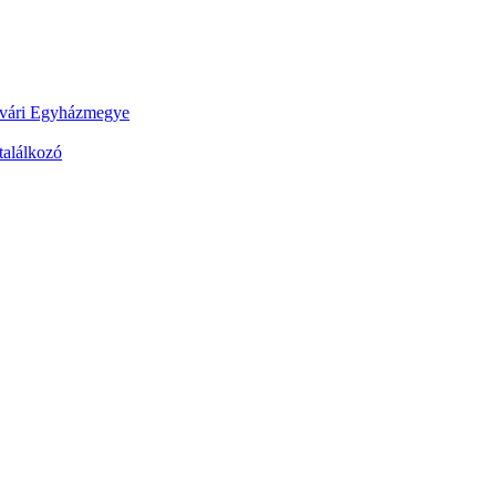
érvári Egyházmegye
találkozó