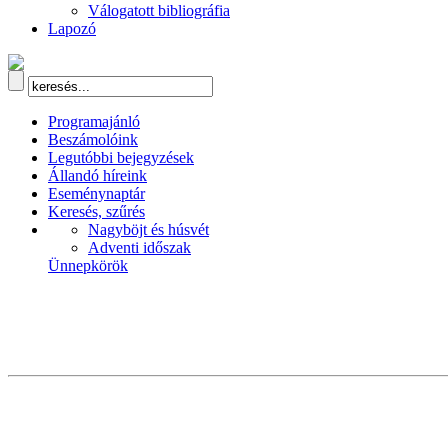
Válogatott bibliográfia
Lapozó
Programajánló
Beszámolóink
Legutóbbi bejegyzések
Állandó híreink
Eseménynaptár
Keresés, szűrés
Nagyböjt és húsvét
Adventi időszak
Ünnepkörök