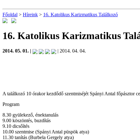
Főoldal
>
Híreink
>
16. Katolikus Karizmatikus Találkozó
16. Katolikus Karizmatikus Tal
2014. 05. 01. |
| 2014. 04. 04.
A találkozó 10 órakor kezdődő szentmiséjét Spányi Antal főpásztor cel
Program
8.30 gyülekező, énektanulás
9.00 köszöntés, buzdítás
9.10 dicsőítés
10.00 szentmise (Spányi Antal püspök atya)
11.30 tanítás (Burbela Gergely atya)