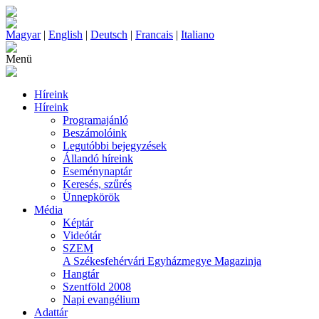
Magyar
|
English
|
Deutsch
|
Francais
|
Italiano
Menü
Híreink
Híreink
Programajánló
Beszámolóink
Legutóbbi bejegyzések
Állandó híreink
Eseménynaptár
Keresés, szűrés
Ünnepkörök
Média
Képtár
Videótár
SZEM
A Székesfehérvári Egyházmegye Magazinja
Hangtár
Szentföld 2008
Napi evangélium
Adattár