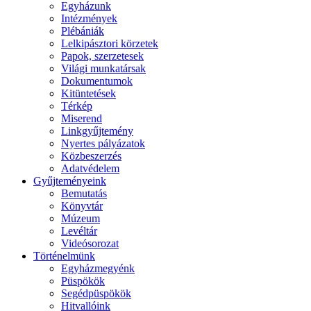
Egyházunk
Intézmények
Plébániák
Lelkipásztori körzetek
Papok, szerzetesek
Világi munkatársak
Dokumentumok
Kitüntetések
Térkép
Miserend
Linkgyűjtemény
Nyertes pályázatok
Közbeszerzés
Adatvédelem
Gyűjteményeink
Bemutatás
Könyvtár
Múzeum
Levéltár
Videósorozat
Történelmünk
Egyházmegyénk
Püspökök
Segédpüspökök
Hitvallóink