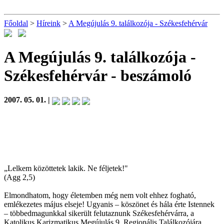
Főoldal
>
Híreink
>
A Megújulás 9. találkozója - Székesfehérvár
A Megújulás 9. találkozója -
Székesfehérvár
- beszámoló
2007. 05. 01. |
„Lelkem közöttetek lakik. Ne féljetek!"
(Agg 2,5)
Elmondhatom, hogy életemben még nem volt ehhez fogható,
emlékezetes május elseje! Ugyanis – köszönet és hála érte Istennek
– többedmagunkkal sikerült felutaznunk Székesfehérvárra, a
Katolikus Karizmatikus Megújulás 9. Regionális Találkozójára.