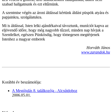
szabad hallgatnunk és ezt eltűrnünk.
A szentmise végén az ároni áldással kértünk áldást püspök atyára és
papjainkra, szolgálatukra.
Mi is áldással, Isten lelki ajándékaival távoztunk, muníciót kapva az
eljövendő időre, hogy még nagyobb tűzzel, minden nap hívjuk a
Szentlelket, egészen Pünkösdig, hogy tömegesen megtérjenek
Istenhez a magyar emberek
Horváth János
www.zarandok.hu
Korábbi év beszámolója:
A Megújulás 8. találkozója - Alcsútdoboz
2006.05.01.