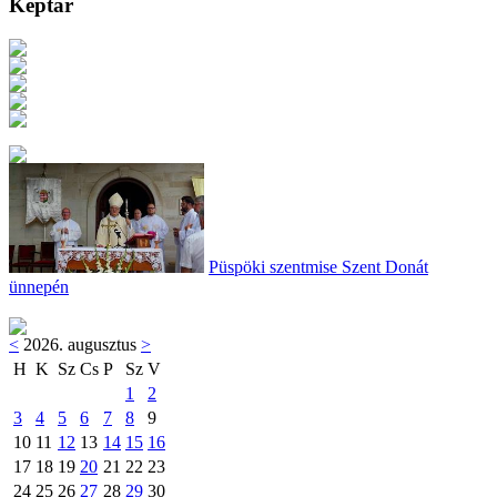
Képtár
Püspöki szentmise Szent Donát
ünnepén
<
2026. augusztus
>
H
K
Sz
Cs
P
Sz
V
1
2
3
4
5
6
7
8
9
10
11
12
13
14
15
16
17
18
19
20
21
22
23
24
25
26
27
28
29
30