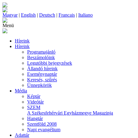
Magyar
|
English
|
Deutsch
|
Francais
|
Italiano
Menü
Híreink
Híreink
Programajánló
Beszámolóink
Legutóbbi bejegyzések
Állandó híreink
Eseménynaptár
Keresés, szűrés
Ünnepkörök
Média
Képtár
Videótár
SZEM
A Székesfehérvári Egyházmegye Magazinja
Hangtár
Szentföld 2008
Napi evangélium
Adattár