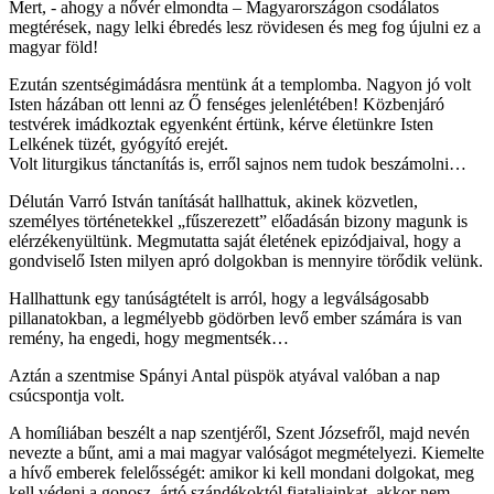
Mert, - ahogy a nővér elmondta – Magyarországon csodálatos
megtérések, nagy lelki ébredés lesz rövidesen és meg fog újulni ez a
magyar föld!
Ezután szentségimádásra mentünk át a templomba. Nagyon jó volt
Isten házában ott lenni az Ő fenséges jelenlétében! Közbenjáró
testvérek imádkoztak egyenként értünk, kérve életünkre Isten
Lelkének tüzét, gyógyító erejét.
Volt liturgikus tánctanítás is, erről sajnos nem tudok beszámolni…
Délután Varró István tanítását hallhattuk, akinek közvetlen,
személyes történetekkel „fűszerezett” előadásán bizony magunk is
elérzékenyültünk. Megmutatta saját életének epizódjaival, hogy a
gondviselő Isten milyen apró dolgokban is mennyire törődik velünk.
Hallhattunk egy tanúságtételt is arról, hogy a legválságosabb
pillanatokban, a legmélyebb gödörben levő ember számára is van
remény, ha engedi, hogy megmentsék…
Aztán a szentmise Spányi Antal püspök atyával valóban a nap
csúcspontja volt.
A homíliában beszélt a nap szentjéről, Szent Józsefről, majd nevén
nevezte a bűnt, ami a mai magyar valóságot megmételyezi. Kiemelte
a hívő emberek felelősségét: amikor ki kell mondani dolgokat, meg
kell védeni a gonosz, ártó szándékoktól fiataljainkat, akkor nem