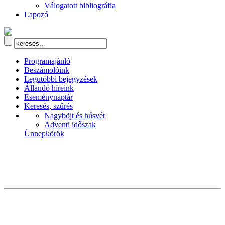
Válogatott bibliográfia
Lapozó
Programajánló
Beszámolóink
Legutóbbi bejegyzések
Állandó híreink
Eseménynaptár
Keresés, szűrés
Nagyböjt és húsvét
Adventi időszak
Ünnepkörök