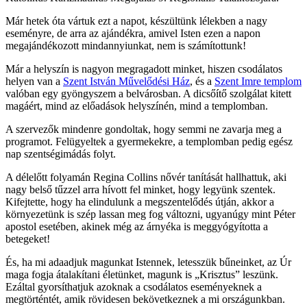
Már hetek óta vártuk ezt a napot, készültünk lélekben a nagy
eseményre, de arra az ajándékra, amivel Isten ezen a napon
megajándékozott mindannyiunkat, nem is számítottunk!
Már a helyszín is nagyon megragadott minket, hiszen csodálatos
helyen van a
Szent István Művelődési Ház
, és a
Szent Imre templom
valóban egy gyöngyszem a belvárosban. A dicsőítő szolgálat kitett
magáért, mind az előadások helyszínén, mind a templomban.
A szervezők mindenre gondoltak, hogy semmi ne zavarja meg a
programot. Felügyeltek a gyermekekre, a templomban pedig egész
nap szentségimádás folyt.
A délelőtt folyamán Regina Collins nővér tanítását hallhattuk, aki
nagy belső tűzzel arra hívott fel minket, hogy legyünk szentek.
Kifejtette, hogy ha elindulunk a megszentelődés útján, akkor a
környezetünk is szép lassan meg fog változni, ugyanúgy mint Péter
apostol esetében, akinek még az árnyéka is meggyógyította a
betegeket!
És, ha mi adaadjuk magunkat Istennek, letesszük bűneinket, az Úr
maga fogja átalakítani életünket, magunk is „Krisztus” leszünk.
Ezáltal gyorsíthatjuk azoknak a csodálatos eseményeknek a
megtörténtét, amik rövidesen bekövetkeznek a mi országunkban.