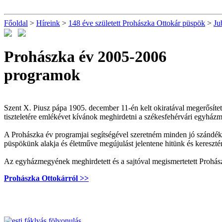
Főoldal
>
Híreink
>
148 éve született Prohászka Ottokár püspök
>
Ju
Prohászka év 2005-2006
programok
Szent X. Piusz pápa 1905. december 11-én kelt okiratával megerősített
tiszteletére emlékévet kívánok meghirdetni a székesfehérvári egyhá
A Prohászka év programjai segítségével szeretném minden jó szándékú 
püspökünk alakja és életműve megújulást jelentene hitünk és keresztény
Az egyházmegyének meghirdetett és a sajtóval megismertetett Prohás
Prohászka Ottokárról >>