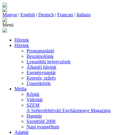
Magyar
|
English
|
Deutsch
|
Francais
|
Italiano
Menü
Híreink
Híreink
Programajánló
Beszámolóink
Legutóbbi bejegyzések
Állandó híreink
Eseménynaptár
Keresés, szűrés
Ünnepkörök
Média
Képtár
Videótár
SZEM
A Székesfehérvári Egyházmegye Magazinja
Hangtár
Szentföld 2008
Napi evangélium
Adattár