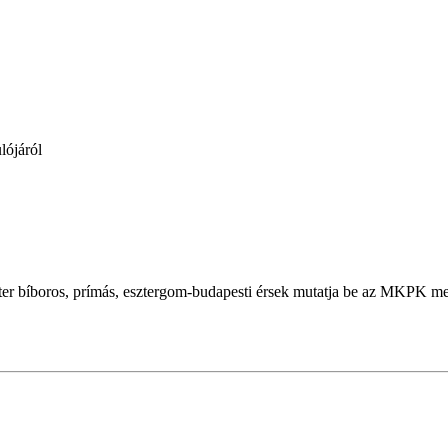
lójáról
éter bíboros, prímás, esztergom-budapesti érsek mutatja be az MKPK 