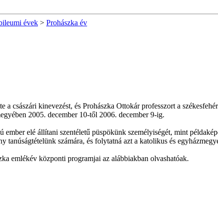
bileumi évek
>
Prohászka év
e a császári kinevezést, és Prohászka Ottokár professzort a székesfehé
zmegyében 2005. december 10-től 2006. december 9-ig.
ember elé állítani szentéletű püspökünk személyiségét, mint példaképet
 tanúságtételünk számára, és folytatná azt a katolikus és egyházmegyei l
zka emlékév központi programjai az alábbiakban olvashatóak.