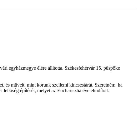
rvári egyházmegye élére állította. Székesfehérvár 15. püspöke
, és műveit, mint korunk szellemi kincsestárát. Szeretném, ha
elkiség építését, melyet az Eucharisztia éve elindított.