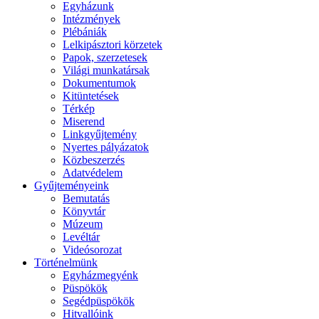
Egyházunk
Intézmények
Plébániák
Lelkipásztori körzetek
Papok, szerzetesek
Világi munkatársak
Dokumentumok
Kitüntetések
Térkép
Miserend
Linkgyűjtemény
Nyertes pályázatok
Közbeszerzés
Adatvédelem
Gyűjteményeink
Bemutatás
Könyvtár
Múzeum
Levéltár
Videósorozat
Történelmünk
Egyházmegyénk
Püspökök
Segédpüspökök
Hitvallóink