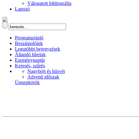
Válogatott bibliográfia
Lapozó
Programajánló
Beszámolóink
Legutóbbi bejegyzések
Állandó híreink
Eseménynaptár
Keresés, szűrés
Nagyböjt és húsvét
Adventi időszak
Ünnepkörök