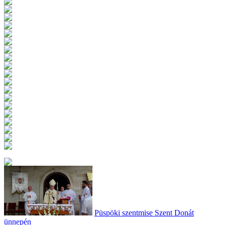
Püspöki szentmise Szent Donát
ünnepén