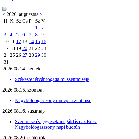
<
2026. augusztus
>
H
K
Sz
Cs
P
Sz
V
1
2
3
4
5
6
7
8
9
10
11
12
13
14
15
16
17
18
19
20
21
22
23
24
25
26
27
28
29
30
31
2026.08.14. péntek
Székesfehérvár fogadalmi szentmiséje
2026.08.15. szombat
Nagyboldogasszony ünnep - szentmise
2026.08.16. vasárnap
Szentmise és jegyesek megáldása az Ercsi
Nagyboldogasszony-napi búcsún
2026.08.20. csütörtök