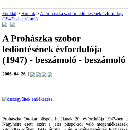
Főoldal
>
Híreink
>
A Prohászka szobor ledöntésének évfordulója
(1947) - beszámoló
A Prohászka szobor
ledöntésének évfordulója
(1947) - beszámoló
- beszámoló
2006. 04. 26. |
Prohászka Ottokár püspök halálának 20. évfordulója 1947-ben a
Nagyhétre esett, ezért a jeles püspökről való megemlékezések
kitolódtak időben. 1947. április 13-án, a Székesfehérvári Prohászka