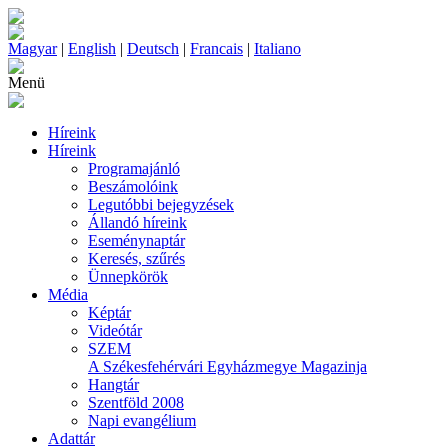
Magyar
|
English
|
Deutsch
|
Francais
|
Italiano
Menü
Híreink
Híreink
Programajánló
Beszámolóink
Legutóbbi bejegyzések
Állandó híreink
Eseménynaptár
Keresés, szűrés
Ünnepkörök
Média
Képtár
Videótár
SZEM
A Székesfehérvári Egyházmegye Magazinja
Hangtár
Szentföld 2008
Napi evangélium
Adattár