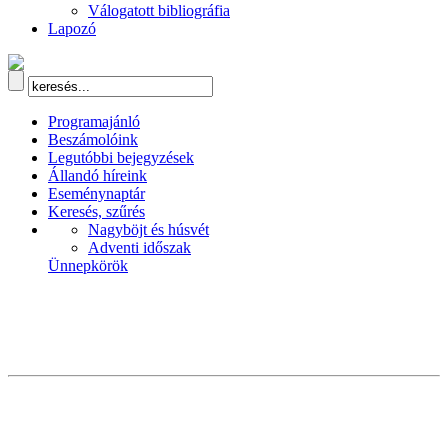
Válogatott bibliográfia
Lapozó
Programajánló
Beszámolóink
Legutóbbi bejegyzések
Állandó híreink
Eseménynaptár
Keresés, szűrés
Nagyböjt és húsvét
Adventi időszak
Ünnepkörök