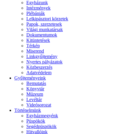
Egyházunk
Intézmények
Plébániák
Lelkipásztori körzetek
Papok, szerzetesek
Világi munkatársak
Dokumentumok
Kitüntetések
Térkép
Miserend
Linkgyűjtemény
Nyertes pályázatok
Közbeszerzés
Adatvédelem
Gyűjteményeink
Bemutatás
Könyvtár
Múzeum
Levéltár
Videósorozat
Történelmünk
Egyházmegyénk
Püspökök
Segédpüspökök
Hitvallóink