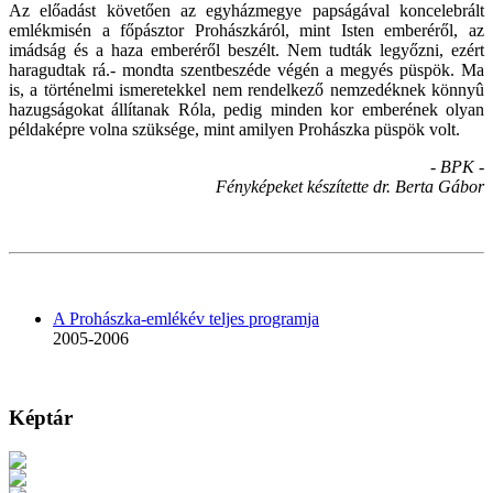
Az előadást követően az egyházmegye papságával koncelebrált
emlékmisén a főpásztor Prohászkáról, mint Isten emberéről, az
imádság és a haza emberéről beszélt. Nem tudták legyőzni, ezért
haragudtak rá.- mondta szentbeszéde végén a megyés püspök. Ma
is, a történelmi ismeretekkel nem rendelkező nemzedéknek könnyû
hazugságokat állítanak Róla, pedig minden kor emberének olyan
példaképre volna szüksége, mint amilyen Prohászka püspök volt.
- BPK -
Fényképeket készítette dr. Berta Gábor
A Prohászka-emlékév teljes programja
2005-2006
Képtár