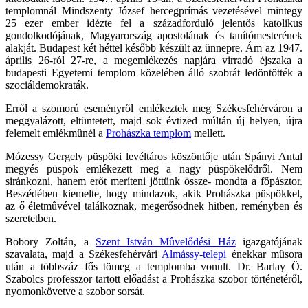
templomnál Mindszenty József hercegprímás vezetésével mintegy
25 ezer ember idézte fel a századforduló jelentős katolikus
gondolkodójának, Magyarország apostolának és tanítómesterének
alakját. Budapest két héttel később készült az ünnepre. Ám az 1947.
április 26-ról 27-re, a megemlékezés napjára virradó éjszaka a
budapesti Egyetemi templom közelében álló szobrát ledöntötték a
szociáldemokraták.
Erről a szomorú eseményről emlékeztek meg Székesfehérváron a
meggyalázott, eltüntetett, majd sok évtized múltán új helyen, újra
felemelt emlékmûnél a
Prohászka templom
mellett.
Mózessy Gergely püspöki levéltáros köszöntője után Spányi Antal
megyés püspök emlékezett meg a nagy püspökelődről. Nem
siránkozni, hanem erőt meríteni jöttünk össze- mondta a főpásztor.
Beszédében kiemelte, hogy mindazok, akik Prohászka püspökkel,
az ő életmûvével találkoznak, megerősödnek hitben, reményben és
szeretetben.
Bobory Zoltán, a
Szent István Mûvelődési Ház
igazgatójának
szavalata, majd a Székesfehérvári
Almássy-telepi
énekkar mûsora
után a többszáz fős tömeg a templomba vonult. Dr. Barlay Ö.
Szabolcs professzor tartott előadást a Prohászka szobor történetéről,
nyomonkövetve a szobor sorsát.