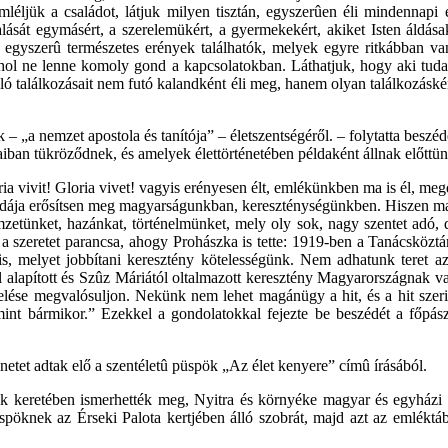
éljük a családot, látjuk milyen tisztán, egyszerûen éli mindennapi é
lalását egymásért, a szerelemükért, a gyermekekért, akiket Isten áldása
an egyszerû természetes erények találhatók, melyek egyre ritkábban
hol ne lenne komoly gond a kapcsolatokban. Láthatjuk, hogy aki tudatos
ó találkozásait nem futó kalandként éli meg, hanem olyan találkozásként,
– „a nemzet apostola és tanítója” – életszentségéről. – folytatta be
aiban tükröződnek, és amelyek élettörténetében példaként állnak előttün
ia vivit! Gloria vivet! vagyis erényesen élt, emlékünkben ma is él, megdi
Példája erősítsen meg magyarságunkban, kereszténységünkben. Hiszen m
etünket, hazánkat, történelmünket, mely oly sok, nagy szentet adó, di
a szeretet parancsa, ahogy Prohászka is tette: 1919-ben a Tanácsköztár
nt is, melyet jobbítani keresztény kötelességünk. Nem adhatunk teret a
tól alapított és Szûz Máriától oltalmazott keresztény Magyarországnak 
melése megvalósuljon. Nekünk nem lehet magánügy a hit, és a hit szerin
mint bármikor.” Ezekkel a gondolatokkal fejezte be beszédét a főpász
tet adtak elő a szentéletû püspök „Az élet kenyere” címû írásából.
k keretében ismerhették meg, Nyitra és környéke magyar és egyházi 
öknek az Érseki Palota kertjében álló szobrát, majd azt az emléktáb