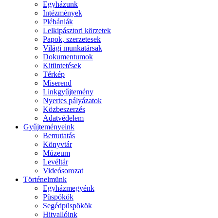
Egyházunk
Intézmények
Plébániák
Lelkipásztori körzetek
Papok, szerzetesek
Világi munkatársak
Dokumentumok
Kitüntetések
Térkép
Miserend
Linkgyűjtemény
Nyertes pályázatok
Közbeszerzés
Adatvédelem
Gyűjteményeink
Bemutatás
Könyvtár
Múzeum
Levéltár
Videósorozat
Történelmünk
Egyházmegyénk
Püspökök
Segédpüspökök
Hitvallóink