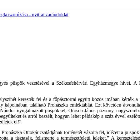
gkoszorúzása - nyitrai zarándoklat
egyés püspök vezetésével a Székesfehérvári Egyházmegye hívei. A
lyszínét keresték fel és a főpásztorral együtt közös imában kérték
 kápolnában található Prohászka emléktáblát. Ezt követően átvonulta
s Nándor nyugalmazott püspökkel, Orosch János pozsony–nagyszombat
yûlteket és arról beszélt, hogyan lehet példakép a száz évvel ezelőtt
djetek el!”.
ohászka Ottokár családjának történetét vázolta fel, idézett a püspök
tta a tisztaság, felismerte a természetfeletti jeleket.” A keresztelés