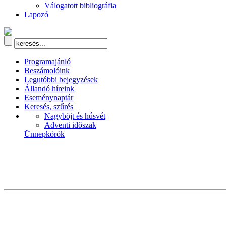
Válogatott bibliográfia
Lapozó
Programajánló
Beszámolóink
Legutóbbi bejegyzések
Állandó híreink
Eseménynaptár
Keresés, szűrés
Nagyböjt és húsvét
Adventi időszak
Ünnepkörök