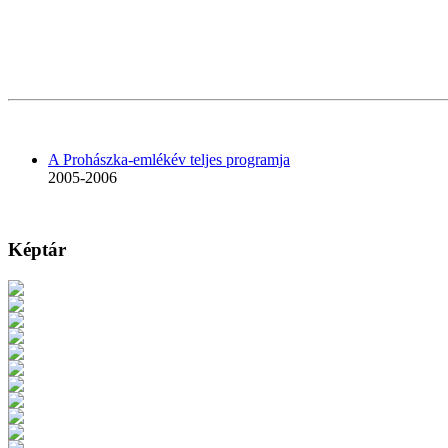
A Prohászka-emlékév teljes programja
2005-2006
Képtár