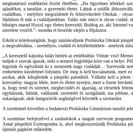
meghatározó emlékként őrzött életében. „Ha figyelmes lélekkel szeml
ajándékot, a tanulást, a gyermeki életet. Látjuk a szülők áldozatvál
családban, - melyben megszületett és felnövekedett Ottokár, - oly
fájdalom él már a családjainkban. Talán már nincs is olyan család, a
hûséges marad Hozzá egy életen keresztül. Boldog az, aki Istennel val
szeretete vezérli.”- mondta el beszéde elején a főpásztor.
Erkölcsi kötelességünk, hogy tanúskodjunk Prohászka Ottokár püspök 
a megvalósítása, - személyes, családi és közéletünkben - amelyek írás
„A keresztelő kápolna falán hirdeti az emléktábla: Virtute vixi! Memor
tudjuk e szavak igazak, neki a nemzet legjobbjai közt van a helye. 
legyünk és egészítsük ki a nemzetek nagy családját… Szeressük nemz
embertelen küzdelmet folytatni. De meg is kell bocsánatunk, mert ez 
azokat, akik kihajították a püspöki palotából. Vállalni kell a jele
keresztény magyar lélek, teret és életet nyerjen, mert a Szent István
is, hogy rend és szeretet, megbecsülés és igazság, az elesettek fele
egyházunk, hitünk, vallásunk szeretetét és szolgálatát, ma jobban, 
sokaságnak, akik hangszórók segítségével követték a szertartást.
A szentmisét követően a budakeszi Prohászka Gimnázium tanulói jelene
A szentmise befejeztével a zarándokok a maguk szervezte programo
Antal püspököt Esztergomba is, ahol megkoszorúzták Prohászka püsp
újmisés papként mûködött.