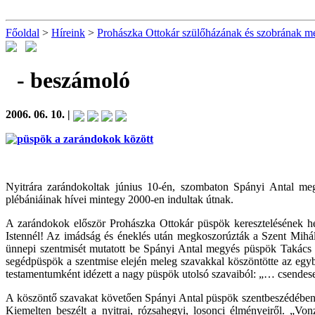
Főoldal
>
Híreink
>
Prohászka Ottokár szülőházának és szobrának me
- beszámoló
2006. 06. 10. |
Nyitrára zarándokoltak június 10-én, szombaton Spányi Antal m
plébániáinak hívei mintegy 2000-en indultak útnak.
A zarándokok először Prohászka Ottokár püspök keresztelésének he
Istennél! Az imádság és éneklés után megkoszorúzták a Szent Mihály
ünnepi szentmisét mutatott be Spányi Antal megyés püspök Takác
segédpüspök a szentmise elején meleg szavakkal köszöntötte az egybeg
testamentumként idézett a nagy püspök utolsó szavaiból: „… csendese
A köszöntő szavakat követően Spányi Antal püspök szentbeszédében Pr
Kiemelten beszélt a nyitrai, rózsahegyi, losonci élményeiről. „Vonzo