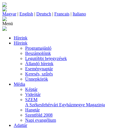
Magyar
|
English
|
Deutsch
|
Francais
|
Italiano
Menü
Híreink
Híreink
Programajánló
Beszámolóink
Legutóbbi bejegyzések
Állandó híreink
Eseménynaptár
Keresés, szűrés
Ünnepkörök
Média
Képtár
Videótár
SZEM
A Székesfehérvári Egyházmegye Magazinja
Hangtár
Szentföld 2008
Napi evangélium
Adattár