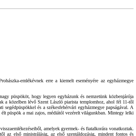
 Prohászka-emlékévnek erre a kiemelt eseményére az egyházmegye
 a nagy püspököt, hogy legyen egyházunk és nemzetünk közbenjárója
k a közelben lévő Szent László piarista templomhoz, ahol fél 11-től
i segédpüspökkel és a székesfehérvári egyházmegye papságával. A
 élt püspök a mai zajos, médiától vezérelt világunkban. Mintegy lelki
 visszaemlékezéseiből, amelyek gyermek- és fiatalkorára vonatkoztak.
étől az első ministrálásig, az első szentáldozásig, mindent fontos és