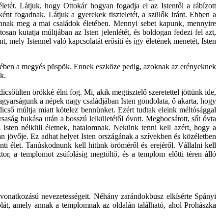
letét. Látjuk, hogy Ottokár hogyan fogadja el az Istentől a rábízott
ként fogadnak. Látjuk a gyerekek tiszteletét, a szülők iránt. Ebben a
 vannak meg a mai családok életében. Mennyi sebet kapunk, mennyire
an kutatja múltjában az Isten jelenlétét, és boldogan fedezi fel azt,
 mely Istennel való kapcsolatát erősíti és így életének menetét, Isten
szédében a megyés püspök. Ennek eszköze pedig, azoknak az erényeknek
k.
csőülten örökké élni fog. Mi, akik megtisztelő szeretettel jöttünk ide,
agyarságunk a népek nagy családjában Isten gondolata, ő akarta, hogy
cső múltja miatt kötelez bennünket. Ezért tudtak eleink méltósággal
saság bukása után a bosszú lelkületétől óvott. Megbocsátott, sőt óvta
z Isten nélküli életnek, hatalomnak. Nekünk tenni kell azért, hogy a
van jövője. Ez adhat helyet Isten országának a szívekben és közéletben
ti élet. Tanúskodnunk kell hitünk öröméről és erejéről. Vállalni kell
tor, a templomot zsúfolásig megtöltő, és a templom előtti téren álló
vonatkozású nevezetességeit. Néhány zarándokbusz elkísérte Spányi
lát, amely annak a templomnak az oldalán található, ahol Prohászka