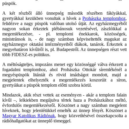
püspök.
A két részből álló ünnepség második részében fáklyákkal,
gyertyákkal kezükben vonultak a hívek a
Prohászka templomhoz
,
felidézve a nagy püspök valóban utolsó útját. Az egyházmegyéből
nagyon sokan érkeztek plébánosuk vezetésével, zászlóikkal a
megemlékezésre, - pl. templomi énekkarok, közösségek,
ministránsok is, - de nagy számban képviseltették magukat az
egyházmegye oktatási intézményeiből diákok, tanárok. Érkeztek a
megyehatáron kívûlről is, pl. Budapestről. Az ünnepségen részt vett
több FIDESZ-es politikus.
A méltóságteljes, impozáns menet egy közösséggé válva érkezett a
fogadalmi templomhoz, ahol Prohászka Ottokár síremlékénél a
megyéspüspök litániát és rövid imádságot mondott, majd a
megjelentek elhelyezték a megemlékezés koszorúit a síron,
gyertyáikat a püspök templom előtti szobra körül.
Mindazok, akik részt vettek az eseményen - akár a templom falain
kívûl –, lelkiekben megújulva tértek haza a Prohászkához méltó,
évfordulós megemlékezésről. Köszönet a nagy számban megjelent
híveknek, hogy jelenlétükkel emelték az ünnep fényét. Köszönet a
Magyar Katolikus Rádiónak
, hogy közvetítésével összekapcsolta a
rádióhallgatókat az ünneplő tömeggel.