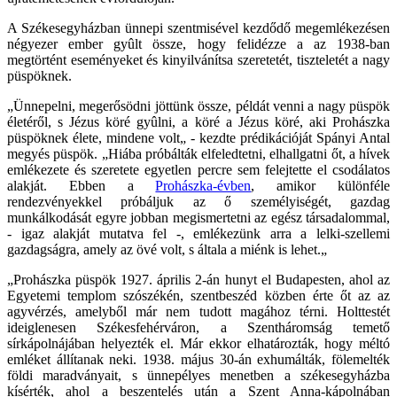
A Székesegyházban ünnepi szentmisével kezdődő megemlékezésen
négyezer ember gyûlt össze, hogy felidézze a az 1938-ban
megtörtént eseményeket és kinyilvánítsa szeretetét, tiszteletét a nagy
püspöknek.
„Ünnepelni, megerősödni jöttünk össze, példát venni a nagy püspök
életéről, s Jézus köré gyûlni, a köré a Jézus köré, aki Prohászka
püspöknek élete, mindene volt„ - kezdte prédikációját Spányi Antal
megyés püspök. „Hiába próbálták elfeledtetni, elhallgatni őt, a hívek
emlékezete és szeretete egyetlen percre sem felejtette el csodálatos
alakját. Ebben a
Prohászka-évben
, amikor különféle
rendezvényekkel próbáljuk az ő személyiségét, gazdag
munkálkodását egyre jobban megismertetni az egész társadalommal,
- igaz alakját mutatva fel -, emlékezünk arra a lelki-szellemi
gazdagságra, amely az övé volt, s általa a miénk is lehet.„
„Prohászka püspök 1927. április 2-án hunyt el Budapesten, ahol az
Egyetemi templom szószékén, szentbeszéd közben érte őt az az
agyvérzés, amelyből már nem tudott magához térni. Holttestét
ideiglenesen Székesfehérváron, a Szentháromság temető
sírkápolnájában helyezték el. Már ekkor elhatározták, hogy méltó
emléket állítanak neki. 1938. május 30-án exhumálták, fölemelték
földi maradványait, s ünnepélyes menetben a székesegyházba
kísérték, ahol a beszentelés után a Szent Anna-kápolnában