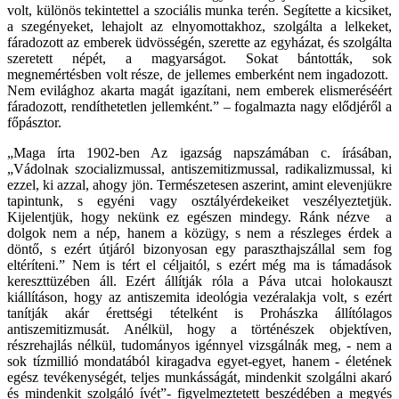
volt, különös tekintettel a szociális munka terén. Segítette a kicsiket,
a szegényeket, lehajolt az elnyomottakhoz, szolgálta a lelkeket,
fáradozott az emberek üdvösségén, szerette az egyházat, és szolgálta
szeretett népét, a magyarságot. Sokat bántották, sok
megnemértésben volt része, de jellemes emberként nem ingadozott.
Nem evilághoz akarta magát igazítani, nem emberek elismeréséért
fáradozott, rendíthetetlen jellemként.” – fogalmazta nagy elődjéről a
főpásztor.
„Maga írta 1902-ben Az igazság napszámában c. írásában,
„Vádolnak szocializmussal, antiszemitizmussal, radikalizmussal, ki
ezzel, ki azzal, ahogy jön. Természetesen aszerint, amint elevenjükre
tapintunk, s egyéni vagy osztályérdekeiket veszélyeztetjük.
Kijelentjük, hogy nekünk ez egészen mindegy. Ránk nézve a
dolgok nem a nép, hanem a közügy, s nem a részleges érdek a
döntő, s ezért útjáról bizonyosan egy paraszthajszállal sem fog
eltéríteni.” Nem is tért el céljaitól, s ezért még ma is támadások
kereszttüzében áll. Ezért állítják róla a Páva utcai holokauszt
kiállításon, hogy az antiszemita ideológia vezéralakja volt, s ezért
tanítják akár érettségi tételként is Prohászka állítólagos
antiszemitizmusát. Anélkül, hogy a történészek objektíven,
részrehajlás nélkül, tudományos igénnyel vizsgálnák meg, - nem a
sok tízmillió mondatából kiragadva egyet-egyet, hanem - életének
egész tevékenységét, teljes munkásságát, mindenkit szolgálni akaró
és mindenkit szolgáló ívét”- figyelmeztetett beszédében a megyés