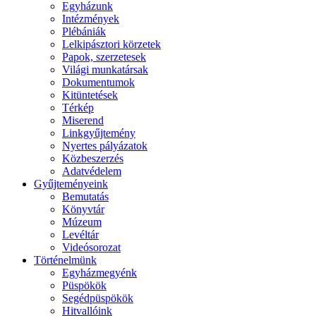
Egyházunk
Intézmények
Plébániák
Lelkipásztori körzetek
Papok, szerzetesek
Világi munkatársak
Dokumentumok
Kitüntetések
Térkép
Miserend
Linkgyűjtemény
Nyertes pályázatok
Közbeszerzés
Adatvédelem
Gyűjteményeink
Bemutatás
Könyvtár
Múzeum
Levéltár
Videósorozat
Történelmünk
Egyházmegyénk
Püspökök
Segédpüspökök
Hitvallóink