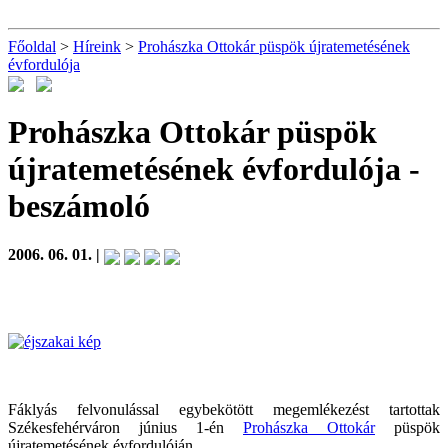
Főoldal
>
Híreink
>
Prohászka Ottokár püspök újratemetésének
évfordulója
Prohászka Ottokár püspök
újratemetésének évfordulója
-
beszámoló
2006. 06. 01. |
Fáklyás felvonulással egybekötött megemlékezést tartottak
Székesfehérváron június 1-én
Prohászka Ottokár
püspök
újratemetésének évfordulóján.