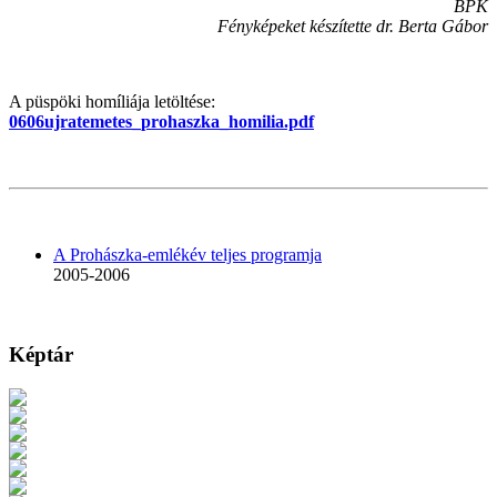
BPK
Fényképeket készítette dr. Berta Gábor
A püspöki homíliája letöltése:
0606ujratemetes_prohaszka_homilia.pdf
A Prohászka-emlékév teljes programja
2005-2006
Képtár