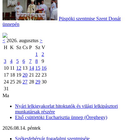
Püspöki szentmise Szent Donát
ünnepén
<
2026. augusztus
>
H
K
Sz
Cs
P
Sz
V
1
2
3
4
5
6
7
8
9
10
11
12
13
14
15
16
17
18
19
20
21
22
23
24
25
26
27
28
29
30
31
Ma
Nyári lelkigyakorlat hitoktatók és világi lelkipásztori
munkatársak részére
Első csütörtöki Eucharisztia ünnep (Öreghegy)
2026.08.14. péntek
Székesfehérvár fogadalmi szentmiséje