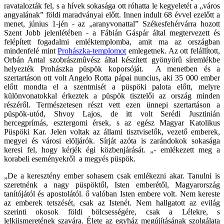
ravatalozták fel, s a hívek sokasága ott róhatta le kegyeletét a „város
angyalának” földi maradványai előtt. Innen indult 68 évvel ezelőtt a
menet, június 1-jén - az „aranyvonattal” Székesfehérvárra hozott
Szent Jobb jelenlétében - a Fábián Gáspár által megtervezett és
felépített fogadalmi emléktemplomba, amit ma az országban
mindenfelé mint
Prohászka-templomot
emlegetnek. Az ott felállított,
Orbán Antal szobrászmûvész által készített gyönyörû síremlékbe
helyezték Prohászka püspök koporsóját. A menetben és a
szertartáson ott volt Angelo Rotta pápai nuncius, aki 35 000 ember
előtt mondta el a szentmisét a püspöki palota előtt, melyre
különvonatokkal érkeztek a püspök tisztelői az ország minden
részéről. Természetesen részt vett ezen ünnepi szertartáson a
püspök-utód, Shvoy Lajos, de itt volt Serédi Jusztinián
hercegprímás, esztergomi érsek, s az egész Magyar Katolikus
Püspöki Kar. Jelen voltak az állami tisztviselők, vezető emberek,
megyei és városi elöljárók. Sírját azóta is zarándokok sokasága
keresi fel, hogy kérjék égi közbenjárását. „- emlékezett meg a
korabeli eseményekről a megyés püspök.
„De a keresztény ember sohasem csak emlékezni akar. Tanulni is
szeretnénk a nagy püspöktől, Isten emberétől, Magyarország
tanítójától és apostolától. ő valóban Isten embere volt. Nem kereste
az emberek tetszését, csak az Istenét. Nem hallgatott az evilág
szerinti okosok földi bölcsességére, csak a Lélekre, s
lelkiismeretének szavára. Élete az egyház megújításának szolgálata