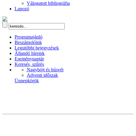
Válogatott bibliográfia
Lapozó
Programajánló
Beszámolóink
Legutóbbi bejegyzések
Állandó híreink
Eseménynaptár
Keresés, szűrés
Nagyböjt és húsvét
Adventi időszak
Ünnepkörök