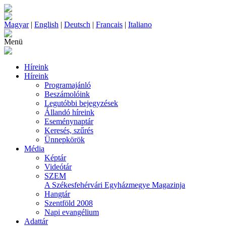
Magyar
|
English
|
Deutsch
|
Francais
|
Italiano
Menü
Híreink
Híreink
Programajánló
Beszámolóink
Legutóbbi bejegyzések
Állandó híreink
Eseménynaptár
Keresés, szűrés
Ünnepkörök
Média
Képtár
Videótár
SZEM
A Székesfehérvári Egyházmegye Magazinja
Hangtár
Szentföld 2008
Napi evangélium
Adattár