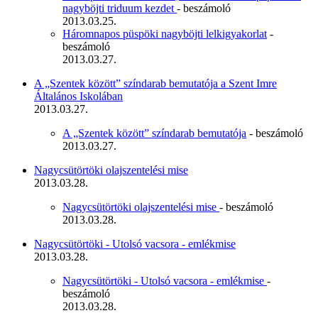
nagyböjti triduum kezdet
- beszámoló
2013.03.25.
Háromnapos püspöki nagyböjti lelkigyakorlat
-
beszámoló
2013.03.27.
A „Szentek között” színdarab bemutatója a Szent Imre
Általános Iskolában
2013.03.27.
A „Szentek között” színdarab bemutatója
- beszámoló
2013.03.27.
Nagycsütörtöki olajszentelési mise
2013.03.28.
Nagycsütörtöki olajszentelési mise
- beszámoló
2013.03.28.
Nagycsütörtöki - Utolsó vacsora - emlékmise
2013.03.28.
Nagycsütörtöki - Utolsó vacsora - emlékmise
-
beszámoló
2013.03.28.