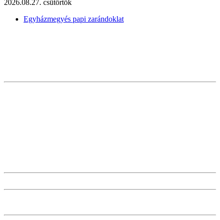
2026.08.27. csütörtök
Egyházmegyés papi zarándoklat