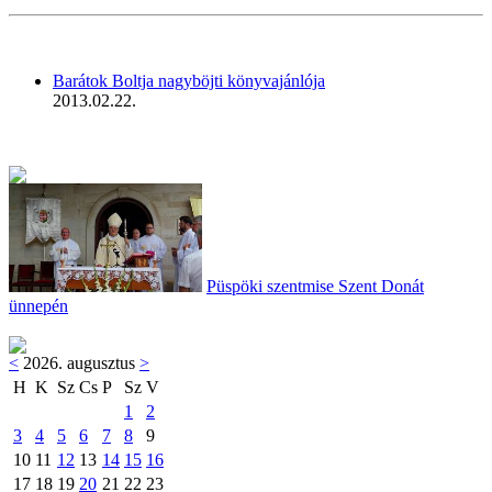
Barátok Boltja nagyböjti könyvajánlója
2013.02.22.
Püspöki szentmise Szent Donát
ünnepén
<
2026. augusztus
>
H
K
Sz
Cs
P
Sz
V
1
2
3
4
5
6
7
8
9
10
11
12
13
14
15
16
17
18
19
20
21
22
23