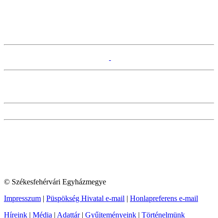
© Székesfehérvári Egyházmegye
Impresszum
|
Püspökség Hivatal e-mail
|
Honlapreferens e-mail
Híreink
|
Média
|
Adattár
|
Gyűjteményeink
|
Történelmünk