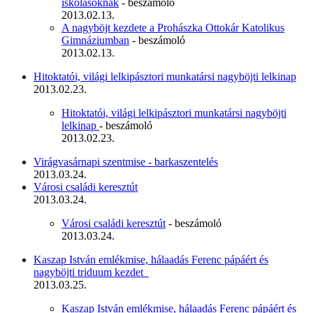
iskolásoknak
- beszámoló
2013.02.13.
A nagyböjt kezdete a Prohászka Ottokár Katolikus
Gimnáziumban
- beszámoló
2013.02.13.
Hitoktatói, világi lelkipásztori munkatársi nagyböjti lelkinap
2013.02.23.
Hitoktatói, világi lelkipásztori munkatársi nagyböjti
lelkinap
- beszámoló
2013.02.23.
Virágvasárnapi szentmise - barkaszentelés
2013.03.24.
Városi családi keresztút
2013.03.24.
Városi családi keresztút
- beszámoló
2013.03.24.
Kaszap István emlékmise, hálaadás Ferenc pápáért és
nagyböjti triduum kezdet
2013.03.25.
Kaszap István emlékmise, hálaadás Ferenc pápáért és