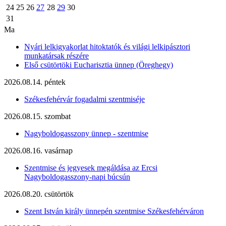
24
25
26
27
28
29
30
31
Ma
Nyári lelkigyakorlat hitoktatók és világi lelkipásztori
munkatársak részére
Első csütörtöki Eucharisztia ünnep (Öreghegy)
2026.08.14. péntek
Székesfehérvár fogadalmi szentmiséje
2026.08.15. szombat
Nagyboldogasszony ünnep - szentmise
2026.08.16. vasárnap
Szentmise és jegyesek megáldása az Ercsi
Nagyboldogasszony-napi búcsún
2026.08.20. csütörtök
Szent István király ünnepén szentmise Székesfehérváron