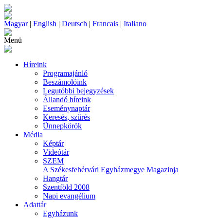
Magyar
|
English
|
Deutsch
|
Francais
|
Italiano
Menü
Híreink
Programajánló
Beszámolóink
Legutóbbi bejegyzések
Állandó híreink
Eseménynaptár
Keresés, szűrés
Ünnepkörök
Média
Képtár
Videótár
SZEM
A Székesfehérvári Egyházmegye Magazinja
Hangtár
Szentföld 2008
Napi evangélium
Adattár
Egyházunk