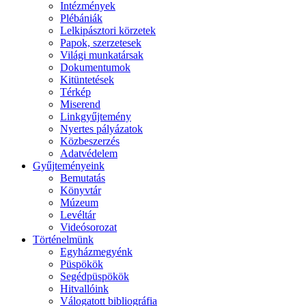
Intézmények
Plébániák
Lelkipásztori körzetek
Papok, szerzetesek
Világi munkatársak
Dokumentumok
Kitüntetések
Térkép
Miserend
Linkgyűjtemény
Nyertes pályázatok
Közbeszerzés
Adatvédelem
Gyűjteményeink
Bemutatás
Könyvtár
Múzeum
Levéltár
Videósorozat
Történelmünk
Egyházmegyénk
Püspökök
Segédpüspökök
Hitvallóink
Válogatott bibliográfia