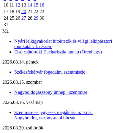
10
11
12
13
14
15
16
17
18
19
20
21
22
23
24
25
26
27
28
29
30
31
Ma
Nyári lelkigyakorlat hitoktatók és világi lelkipásztori
munkatársak részére
Első csütörtöki Eucharisztia ünnep (Öreghegy)
2026.08.14. péntek
Székesfehérvár fogadalmi szentmiséje
2026.08.15. szombat
Nagyboldogasszony ünnep - szentmise
2026.08.16. vasárnap
Szentmise és jegyesek megáldása az Ercsi
Nagyboldogasszony-napi búcsún
2026.08.20. csütörtök