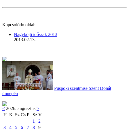
Kapcsolódó oldal:
Nagyböjti időszak 2013
2013.02.13.
Püspöki szentmise Szent Donát
ünnepén
<
2026. augusztus
>
H
K
Sz
Cs
P
Sz
V
1
2
3
4
5
6
7
8
9