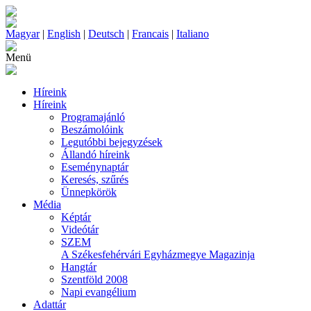
Magyar
|
English
|
Deutsch
|
Francais
|
Italiano
Menü
Híreink
Híreink
Programajánló
Beszámolóink
Legutóbbi bejegyzések
Állandó híreink
Eseménynaptár
Keresés, szűrés
Ünnepkörök
Média
Képtár
Videótár
SZEM
A Székesfehérvári Egyházmegye Magazinja
Hangtár
Szentföld 2008
Napi evangélium
Adattár