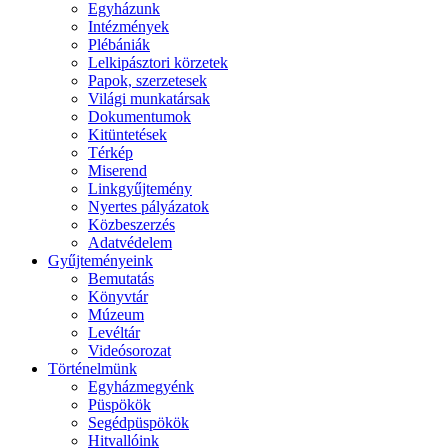
Egyházunk
Intézmények
Plébániák
Lelkipásztori körzetek
Papok, szerzetesek
Világi munkatársak
Dokumentumok
Kitüntetések
Térkép
Miserend
Linkgyűjtemény
Nyertes pályázatok
Közbeszerzés
Adatvédelem
Gyűjteményeink
Bemutatás
Könyvtár
Múzeum
Levéltár
Videósorozat
Történelmünk
Egyházmegyénk
Püspökök
Segédpüspökök
Hitvallóink