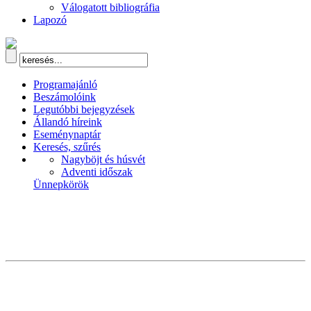
Válogatott bibliográfia
Lapozó
Programajánló
Beszámolóink
Legutóbbi bejegyzések
Állandó híreink
Eseménynaptár
Keresés, szűrés
Nagyböjt és húsvét
Adventi időszak
Ünnepkörök